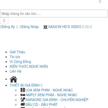
Đăng Ký
|
Đăng Nhập
SAIGON HD'S VIDEO
Giới Thiệu
Tin tức
Vì Cộng Đồng
KIẾN THỨC NGHE NHÌN
Liên Hệ
THIẾT BỊ GIA ĐÌNH
LOA XEM PHIM - NGHE NHẠC
AMPLY XEM PHIM - NGHE NHẠC
KARAOKE GIA ĐÌNH - CHUYÊN NGHIỆP
ĐẦU CD - ĐẦU PHÁT