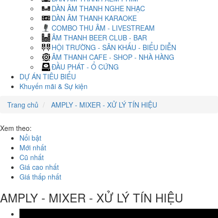
DÀN ÂM THANH NGHE NHẠC
DÀN ÂM THANH KARAOKE
COMBO THU ÂM - LIVESTREAM
ÂM THANH BEER CLUB - BAR
HỘI TRƯỜNG - SÂN KHẤU - BIỂU DIỄN
ÂM THANH CAFE - SHOP - NHÀ HÀNG
ĐẦU PHÁT - Ổ CỨNG
DỰ ÁN TIÊU BIỂU
Khuyến mãi & Sự kiện
Trang chủ
AMPLY - MIXER - XỬ LÝ TÍN HIỆU
Xem theo:
Nổi bật
Mới nhất
Cũ nhất
Giá cao nhất
Giá thấp nhất
AMPLY - MIXER - XỬ LÝ TÍN HIỆU