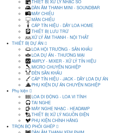
THIẾT BỊ XỬ LÝ NHẠC SỐ
DÀN ÂM THANH MINI - SOUNDBAR
MÁY CHIẾU
MÀN CHIẾU
CÁP TÍN HIỆU - DÂY LOA HOME
THIẾT BỊ LƯU TRỮ
XỬ LÝ ÂM THANH - NỘI THẤT
THIẾT BỊ DỰ ÁN
LOA HỘI TRƯỜNG - SÂN KHẤU
LOA DỰ ÁN - THƯƠNG MẠI
AMPLY - MIXER - XỬ LÝ TÍN HIỆU
MICRO CHUYÊN NGHIỆP
ĐÈN SÂN KHẤU
CÁP TÍN HIỆU - JACK - DÂY LOA DỰ ÁN
PHỤ KIỆN DỰ ÁN CHUYÊN NGHIỆP
Phụ kiện
LOA DI ĐỘNG - LOA VI TÍNH
TAI NGHE
MÁY NGHE NHẠC - HEADAMP
THIẾT BỊ XỬ LÝ NGUỒN ĐIỆN
PHỤ KIỆN CHÍNH HÃNG
TRỌN BỘ PHỐI GHÉP
DÀN ÂM THANH XEM PHIM