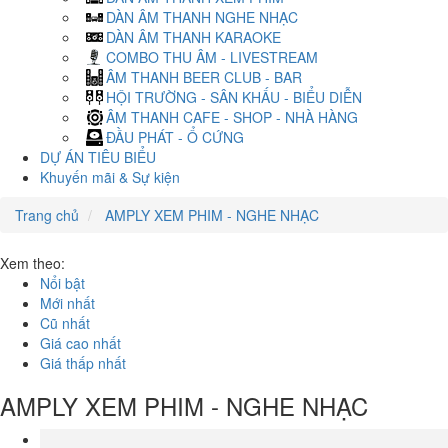
DÀN ÂM THANH NGHE NHẠC
DÀN ÂM THANH KARAOKE
COMBO THU ÂM - LIVESTREAM
ÂM THANH BEER CLUB - BAR
HỘI TRƯỜNG - SÂN KHẤU - BIỂU DIỄN
ÂM THANH CAFE - SHOP - NHÀ HÀNG
ĐẦU PHÁT - Ổ CỨNG
DỰ ÁN TIÊU BIỂU
Khuyến mãi & Sự kiện
Trang chủ
AMPLY XEM PHIM - NGHE NHẠC
Xem theo:
Nổi bật
Mới nhất
Cũ nhất
Giá cao nhất
Giá thấp nhất
AMPLY XEM PHIM - NGHE NHẠC