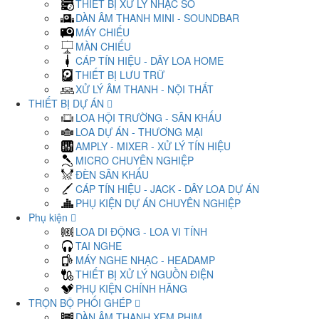
THIẾT BỊ XỬ LÝ NHẠC SỐ
DÀN ÂM THANH MINI - SOUNDBAR
MÁY CHIẾU
MÀN CHIẾU
CÁP TÍN HIỆU - DÂY LOA HOME
THIẾT BỊ LƯU TRỮ
XỬ LÝ ÂM THANH - NỘI THẤT
THIẾT BỊ DỰ ÁN
LOA HỘI TRƯỜNG - SÂN KHẤU
LOA DỰ ÁN - THƯƠNG MẠI
AMPLY - MIXER - XỬ LÝ TÍN HIỆU
MICRO CHUYÊN NGHIỆP
ĐÈN SÂN KHẤU
CÁP TÍN HIỆU - JACK - DÂY LOA DỰ ÁN
PHỤ KIỆN DỰ ÁN CHUYÊN NGHIỆP
Phụ kiện
LOA DI ĐỘNG - LOA VI TÍNH
TAI NGHE
MÁY NGHE NHẠC - HEADAMP
THIẾT BỊ XỬ LÝ NGUỒN ĐIỆN
PHỤ KIỆN CHÍNH HÃNG
TRỌN BỘ PHỐI GHÉP
DÀN ÂM THANH XEM PHIM