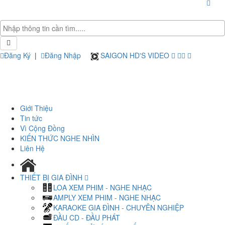
Đăng Ký
|
Đăng Nhập
SAIGON HD'S VIDEO
Giới Thiệu
Tin tức
Vì Cộng Đồng
KIẾN THỨC NGHE NHÌN
Liên Hệ
THIẾT BỊ GIA ĐÌNH
LOA XEM PHIM - NGHE NHẠC
AMPLY XEM PHIM - NGHE NHẠC
KARAOKE GIA ĐÌNH - CHUYÊN NGHIỆP
ĐẦU CD - ĐẦU PHÁT