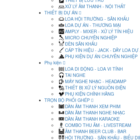
THIẾT BỊ LƯU TRỮ
XỬ LÝ ÂM THANH - NỘI THẤT
THIẾT BỊ DỰ ÁN
LOA HỘI TRƯỜNG - SÂN KHẤU
LOA DỰ ÁN - THƯƠNG MẠI
AMPLY - MIXER - XỬ LÝ TÍN HIỆU
MICRO CHUYÊN NGHIỆP
ĐÈN SÂN KHẤU
CÁP TÍN HIỆU - JACK - DÂY LOA DỰ
PHỤ KIỆN DỰ ÁN CHUYÊN NGHIỆP
Phụ kiện
LOA DI ĐỘNG - LOA VI TÍNH
TAI NGHE
MÁY NGHE NHẠC - HEADAMP
THIẾT BỊ XỬ LÝ NGUỒN ĐIỆN
PHỤ KIỆN CHÍNH HÃNG
TRỌN BỘ PHỐI GHÉP
DÀN ÂM THANH XEM PHIM
DÀN ÂM THANH NGHE NHẠC
DÀN ÂM THANH KARAOKE
COMBO THU ÂM - LIVESTREAM
ÂM THANH BEER CLUB - BAR
HỘI TRƯỜNG - SÂN KHẤU - BIỂU D