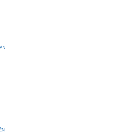
 ÁN
IỄN