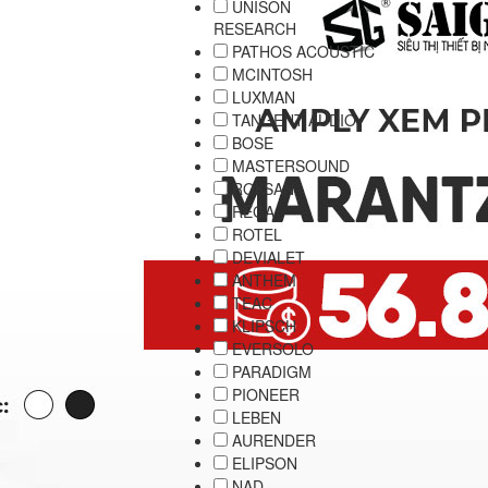
UNISON
RESEARCH
PATHOS ACOUSTIC
MCINTOSH
LUXMAN
TANGENT AUDIO
BOSE
MASTERSOUND
ROKSAN
REGA
ROTEL
DEVIALET
ANTHEM
TEAC
KLIPSCH
EVERSOLO
PARADIGM
PIONEER
LEBEN
AURENDER
ELIPSON
NAD