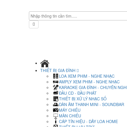
THIẾT BỊ GIA ĐÌNH
LOA XEM PHIM - NGHE NHẠC
AMPLY XEM PHIM - NGHE NHẠC
KARAOKE GIA ĐÌNH - CHUYÊN NGH
ĐẦU CD - ĐẦU PHÁT
THIẾT BỊ XỬ LÝ NHẠC SỐ
DÀN ÂM THANH MINI - SOUNDBAR
MÁY CHIẾU
MÀN CHIẾU
CÁP TÍN HIỆU - DÂY LOA HOME