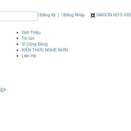
Đăng Ký
|
Đăng Nhập
SAIGON HD'S VI
Giới Thiệu
Tin tức
Vì Cộng Đồng
KIẾN THỨC NGHE NHÌN
Liên Hệ
IỆP