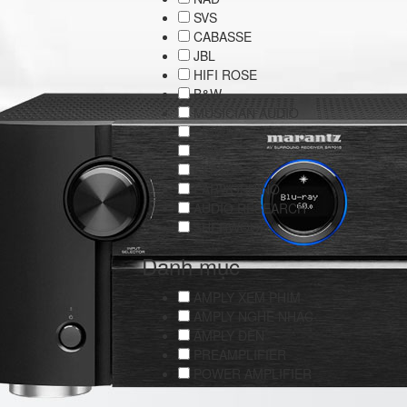
SVS
CABASSE
JBL
HIFI ROSE
B&W
MUSICIAN AUDIO
PRIMARE
LINN
CLASSE
EAR YOSHINO
AUDIO RESEARCH
SHERWOOD
Danh mục
AMPLY XEM PHIM
AMPLY NGHE NHẠC
AMPLY ĐÈN
PREAMPLIFIER
POWER AMPLIFIER