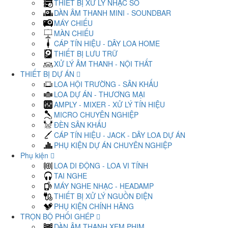
THIẾT BỊ XỬ LÝ NHẠC SỐ
DÀN ÂM THANH MINI - SOUNDBAR
MÁY CHIẾU
MÀN CHIẾU
CÁP TÍN HIỆU - DÂY LOA HOME
THIẾT BỊ LƯU TRỮ
XỬ LÝ ÂM THANH - NỘI THẤT
THIẾT BỊ DỰ ÁN
LOA HỘI TRƯỜNG - SÂN KHẤU
LOA DỰ ÁN - THƯƠNG MẠI
AMPLY - MIXER - XỬ LÝ TÍN HIỆU
MICRO CHUYÊN NGHIỆP
ĐÈN SÂN KHẤU
CÁP TÍN HIỆU - JACK - DÂY LOA DỰ ÁN
PHỤ KIỆN DỰ ÁN CHUYÊN NGHIỆP
Phụ kiện
LOA DI ĐỘNG - LOA VI TÍNH
TAI NGHE
MÁY NGHE NHẠC - HEADAMP
THIẾT BỊ XỬ LÝ NGUỒN ĐIỆN
PHỤ KIỆN CHÍNH HÃNG
TRỌN BỘ PHỐI GHÉP
DÀN ÂM THANH XEM PHIM