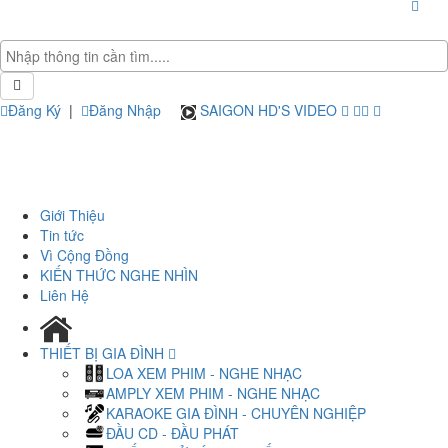
Đăng Ký
|
Đăng Nhập
SAIGON HD'S VIDEO
Giới Thiệu
Tin tức
Vì Cộng Đồng
KIẾN THỨC NGHE NHÌN
Liên Hệ
THIẾT BỊ GIA ĐÌNH
LOA XEM PHIM - NGHE NHẠC
AMPLY XEM PHIM - NGHE NHẠC
KARAOKE GIA ĐÌNH - CHUYÊN NGHIỆP
ĐẦU CD - ĐẦU PHÁT