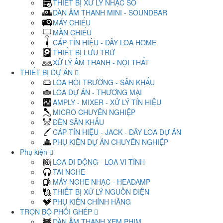
THIẾT BỊ XỬ LÝ NHẠC SỐ
DÀN ÂM THANH MINI - SOUNDBAR
MÁY CHIẾU
MÀN CHIẾU
CÁP TÍN HIỆU - DÂY LOA HOME
THIẾT BỊ LƯU TRỮ
XỬ LÝ ÂM THANH - NỘI THẤT
THIẾT BỊ DỰ ÁN
LOA HỘI TRƯỜNG - SÂN KHẤU
LOA DỰ ÁN - THƯƠNG MẠI
AMPLY - MIXER - XỬ LÝ TÍN HIỆU
MICRO CHUYÊN NGHIỆP
ĐÈN SÂN KHẤU
CÁP TÍN HIỆU - JACK - DÂY LOA DỰ ÁN
PHỤ KIỆN DỰ ÁN CHUYÊN NGHIỆP
Phụ kiện
LOA DI ĐỘNG - LOA VI TÍNH
TAI NGHE
MÁY NGHE NHẠC - HEADAMP
THIẾT BỊ XỬ LÝ NGUỒN ĐIỆN
PHỤ KIỆN CHÍNH HÃNG
TRỌN BỘ PHỐI GHÉP
DÀN ÂM THANH XEM PHIM