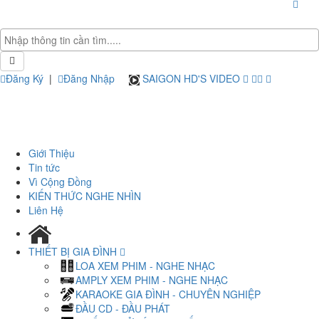
Đăng Ký
|
Đăng Nhập
SAIGON HD'S VIDEO
Giới Thiệu
Tin tức
Vì Cộng Đồng
KIẾN THỨC NGHE NHÌN
Liên Hệ
THIẾT BỊ GIA ĐÌNH
LOA XEM PHIM - NGHE NHẠC
AMPLY XEM PHIM - NGHE NHẠC
KARAOKE GIA ĐÌNH - CHUYÊN NGHIỆP
ĐẦU CD - ĐẦU PHÁT