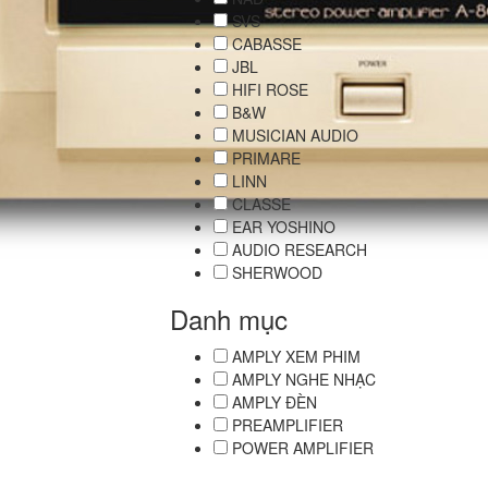
SVS
CABASSE
JBL
HIFI ROSE
B&W
MUSICIAN AUDIO
PRIMARE
LINN
CLASSE
EAR YOSHINO
AUDIO RESEARCH
SHERWOOD
Danh mục
AMPLY XEM PHIM
AMPLY NGHE NHẠC
AMPLY ĐÈN
PREAMPLIFIER
POWER AMPLIFIER