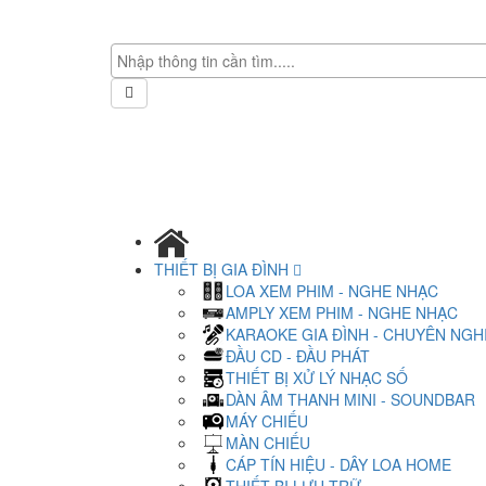
THIẾT BỊ GIA ĐÌNH
LOA XEM PHIM - NGHE NHẠC
AMPLY XEM PHIM - NGHE NHẠC
KARAOKE GIA ĐÌNH - CHUYÊN NGH
ĐẦU CD - ĐẦU PHÁT
THIẾT BỊ XỬ LÝ NHẠC SỐ
DÀN ÂM THANH MINI - SOUNDBAR
MÁY CHIẾU
MÀN CHIẾU
CÁP TÍN HIỆU - DÂY LOA HOME