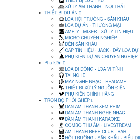
THIẾT BỊ LƯU TRỮ
XỬ LÝ ÂM THANH - NỘI THẤT
THIẾT BỊ DỰ ÁN
LOA HỘI TRƯỜNG - SÂN KHẤU
LOA DỰ ÁN - THƯƠNG MẠI
AMPLY - MIXER - XỬ LÝ TÍN HIỆU
MICRO CHUYÊN NGHIỆP
ĐÈN SÂN KHẤU
CÁP TÍN HIỆU - JACK - DÂY LOA DỰ
PHỤ KIỆN DỰ ÁN CHUYÊN NGHIỆP
Phụ kiện
LOA DI ĐỘNG - LOA VI TÍNH
TAI NGHE
MÁY NGHE NHẠC - HEADAMP
THIẾT BỊ XỬ LÝ NGUỒN ĐIỆN
PHỤ KIỆN CHÍNH HÃNG
TRỌN BỘ PHỐI GHÉP
DÀN ÂM THANH XEM PHIM
DÀN ÂM THANH NGHE NHẠC
DÀN ÂM THANH KARAOKE
COMBO THU ÂM - LIVESTREAM
ÂM THANH BEER CLUB - BAR
HỘI TRƯỜNG - SÂN KHẤU - BIỂU D