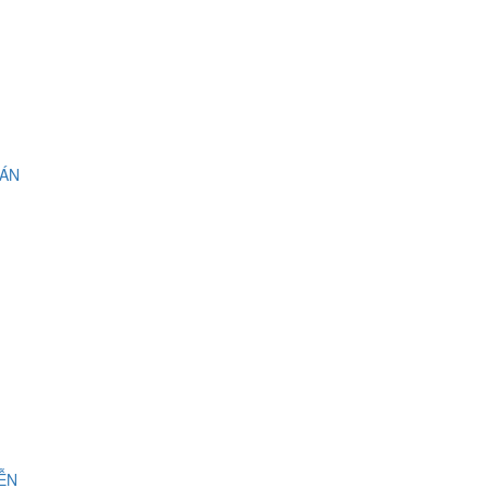
 ÁN
IỄN