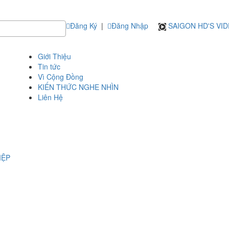
Đăng Ký
|
Đăng Nhập
SAIGON HD'S VI
Giới Thiệu
Tin tức
Vì Cộng Đồng
KIẾN THỨC NGHE NHÌN
Liên Hệ
IỆP