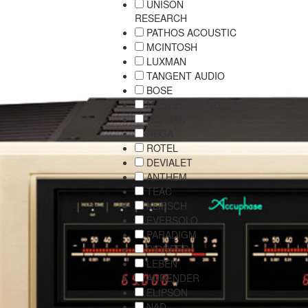
UNISON
RESEARCH
PATHOS ACOUSTIC
MCINTOSH
LUXMAN
TANGENT AUDIO
BOSE
MASTERSOUND
ROKSAN
REGA
ROTEL
DEVIALET
ANTHEM
TEAC
KLIPSCH
EVERSOLO
PARADIGM
PIONEER
LEBEN
AURENDER
ELIPSON
NAD