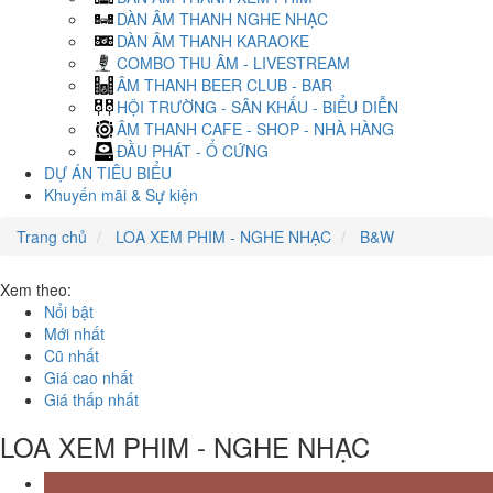
DÀN ÂM THANH NGHE NHẠC
DÀN ÂM THANH KARAOKE
COMBO THU ÂM - LIVESTREAM
ÂM THANH BEER CLUB - BAR
HỘI TRƯỜNG - SÂN KHẤU - BIỂU DIỄN
ÂM THANH CAFE - SHOP - NHÀ HÀNG
ĐẦU PHÁT - Ổ CỨNG
DỰ ÁN TIÊU BIỂU
Khuyến mãi & Sự kiện
Trang chủ
LOA XEM PHIM - NGHE NHẠC
B&W
Xem theo:
Nổi bật
Mới nhất
Cũ nhất
Giá cao nhất
Giá thấp nhất
LOA XEM PHIM - NGHE NHẠC