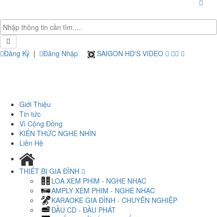
Đăng Ký
|
Đăng Nhập
SAIGON HD'S VIDEO
Giới Thiệu
Tin tức
Vì Cộng Đồng
KIẾN THỨC NGHE NHÌN
Liên Hệ
THIẾT BỊ GIA ĐÌNH
LOA XEM PHIM - NGHE NHẠC
AMPLY XEM PHIM - NGHE NHẠC
KARAOKE GIA ĐÌNH - CHUYÊN NGHIỆP
ĐẦU CD - ĐẦU PHÁT