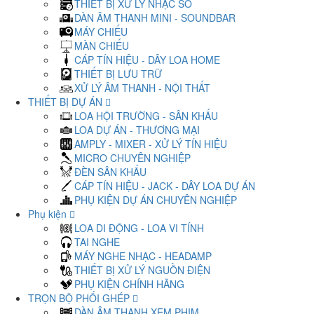
THIẾT BỊ XỬ LÝ NHẠC SỐ
DÀN ÂM THANH MINI - SOUNDBAR
MÁY CHIẾU
MÀN CHIẾU
CÁP TÍN HIỆU - DÂY LOA HOME
THIẾT BỊ LƯU TRỮ
XỬ LÝ ÂM THANH - NỘI THẤT
THIẾT BỊ DỰ ÁN
LOA HỘI TRƯỜNG - SÂN KHẤU
LOA DỰ ÁN - THƯƠNG MẠI
AMPLY - MIXER - XỬ LÝ TÍN HIỆU
MICRO CHUYÊN NGHIỆP
ĐÈN SÂN KHẤU
CÁP TÍN HIỆU - JACK - DÂY LOA DỰ ÁN
PHỤ KIỆN DỰ ÁN CHUYÊN NGHIỆP
Phụ kiện
LOA DI ĐỘNG - LOA VI TÍNH
TAI NGHE
MÁY NGHE NHẠC - HEADAMP
THIẾT BỊ XỬ LÝ NGUỒN ĐIỆN
PHỤ KIỆN CHÍNH HÃNG
TRỌN BỘ PHỐI GHÉP
DÀN ÂM THANH XEM PHIM