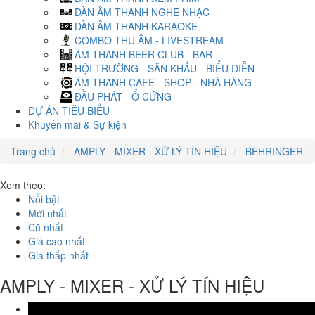
DÀN ÂM THANH NGHE NHẠC
DÀN ÂM THANH KARAOKE
COMBO THU ÂM - LIVESTREAM
ÂM THANH BEER CLUB - BAR
HỘI TRƯỜNG - SÂN KHẤU - BIỂU DIỄN
ÂM THANH CAFE - SHOP - NHÀ HÀNG
ĐẦU PHÁT - Ổ CỨNG
DỰ ÁN TIÊU BIỂU
Khuyến mãi & Sự kiện
Trang chủ
AMPLY - MIXER - XỬ LÝ TÍN HIỆU
BEHRINGER
Xem theo:
Nổi bật
Mới nhất
Cũ nhất
Giá cao nhất
Giá thấp nhất
AMPLY - MIXER - XỬ LÝ TÍN HIỆU