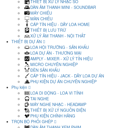
THIẾT BỊ XỬ LÝ NHẠC SỐ
DÀN ÂM THANH MINI - SOUNDBAR
MÁY CHIẾU
MÀN CHIẾU
CÁP TÍN HIỆU - DÂY LOA HOME
THIẾT BỊ LƯU TRỮ
XỬ LÝ ÂM THANH - NỘI THẤT
THIẾT BỊ DỰ ÁN
LOA HỘI TRƯỜNG - SÂN KHẤU
LOA DỰ ÁN - THƯƠNG MẠI
AMPLY - MIXER - XỬ LÝ TÍN HIỆU
MICRO CHUYÊN NGHIỆP
ĐÈN SÂN KHẤU
CÁP TÍN HIỆU - JACK - DÂY LOA DỰ ÁN
PHỤ KIỆN DỰ ÁN CHUYÊN NGHIỆP
Phụ kiện
LOA DI ĐỘNG - LOA VI TÍNH
TAI NGHE
MÁY NGHE NHẠC - HEADAMP
THIẾT BỊ XỬ LÝ NGUỒN ĐIỆN
PHỤ KIỆN CHÍNH HÃNG
TRỌN BỘ PHỐI GHÉP
DÀN ÂM THANH XEM PHIM