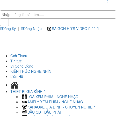
Đăng Ký
|
Đăng Nhập
SAIGON HD'S VIDEO
Giới Thiệu
Tin tức
Vì Cộng Đồng
KIẾN THỨC NGHE NHÌN
Liên Hệ
THIẾT BỊ GIA ĐÌNH
LOA XEM PHIM - NGHE NHẠC
AMPLY XEM PHIM - NGHE NHẠC
KARAOKE GIA ĐÌNH - CHUYÊN NGHIỆP
ĐẦU CD - ĐẦU PHÁT