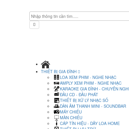
THIẾT BỊ GIA ĐÌNH
LOA XEM PHIM - NGHE NHẠC
AMPLY XEM PHIM - NGHE NHẠC
KARAOKE GIA ĐÌNH - CHUYÊN NGH
ĐẦU CD - ĐẦU PHÁT
THIẾT BỊ XỬ LÝ NHẠC SỐ
DÀN ÂM THANH MINI - SOUNDBAR
MÁY CHIẾU
MÀN CHIẾU
CÁP TÍN HIỆU - DÂY LOA HOME