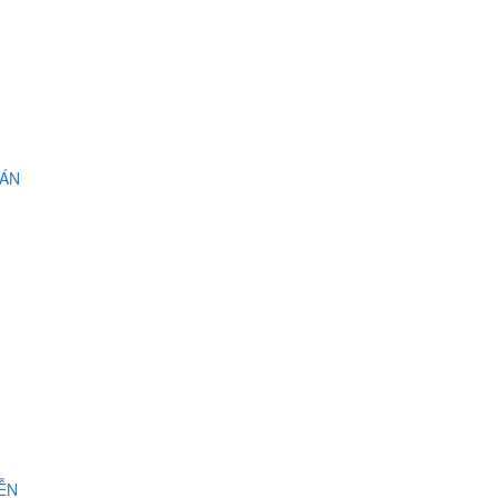
 ÁN
IỄN