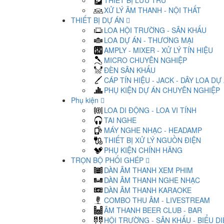
THIẾT BỊ LƯU TRỮ
XỬ LÝ ÂM THANH - NỘI THẤT
THIẾT BỊ DỰ ÁN
LOA HỘI TRƯỜNG - SÂN KHẤU
LOA DỰ ÁN - THƯƠNG MẠI
AMPLY - MIXER - XỬ LÝ TÍN HIỆU
MICRO CHUYÊN NGHIỆP
ĐÈN SÂN KHẤU
CÁP TÍN HIỆU - JACK - DÂY LOA DỰ
PHỤ KIỆN DỰ ÁN CHUYÊN NGHIỆP
Phụ kiện
LOA DI ĐỘNG - LOA VI TÍNH
TAI NGHE
MÁY NGHE NHẠC - HEADAMP
THIẾT BỊ XỬ LÝ NGUỒN ĐIỆN
PHỤ KIỆN CHÍNH HÃNG
TRỌN BỘ PHỐI GHÉP
DÀN ÂM THANH XEM PHIM
DÀN ÂM THANH NGHE NHẠC
DÀN ÂM THANH KARAOKE
COMBO THU ÂM - LIVESTREAM
ÂM THANH BEER CLUB - BAR
HỘI TRƯỜNG - SÂN KHẤU - BIỂU D