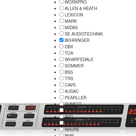
WORKPRO
ALLEN & HEATH
LEXICON
MARK
MIDAS
SE AUDIOTECHNIK
BEHRINGER
DBX
TOA
WHARFEDALE
SOMMER
BSS
TRS
CAVS
AUDAC
PEARLLER
SUMICO
K-ARRAY
AKG
STAGEBOX
SHURE
BMB