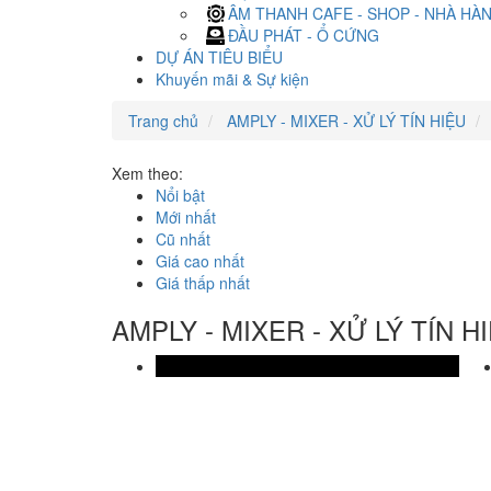
ÂM THANH CAFE - SHOP - NHÀ HÀ
ĐẦU PHÁT - Ổ CỨNG
DỰ ÁN TIÊU BIỂU
Khuyến mãi & Sự kiện
Trang chủ
AMPLY - MIXER - XỬ LÝ TÍN HIỆU
Xem theo:
Nổi bật
Mới nhất
Cũ nhất
Giá cao nhất
Giá thấp nhất
AMPLY - MIXER - XỬ LÝ TÍN H