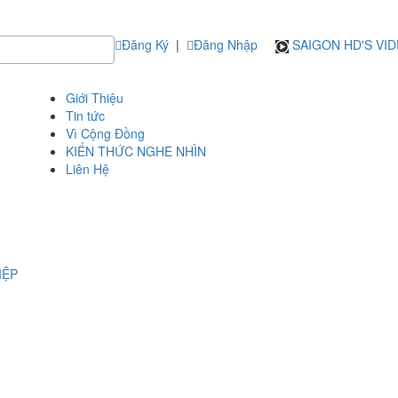
Đăng Ký
|
Đăng Nhập
SAIGON HD'S VI
Giới Thiệu
Tin tức
Vì Cộng Đồng
KIẾN THỨC NGHE NHÌN
Liên Hệ
IỆP