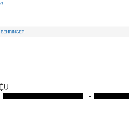
NG
BEHRINGER
IỆU