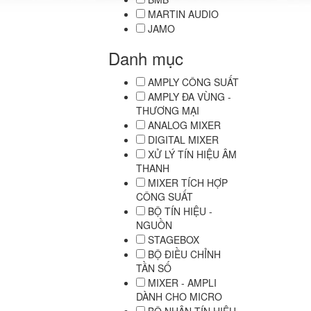
MARTIN AUDIO
JAMO
Danh mục
AMPLY CÔNG SUẤT
AMPLY ĐA VÙNG -
THƯƠNG MẠI
ANALOG MIXER
DIGITAL MIXER
XỬ LÝ TÍN HIỆU ÂM
THANH
MIXER TÍCH HỢP
CÔNG SUẤT
BỘ TÍN HIỆU -
NGUỒN
STAGEBOX
BỘ ĐIỀU CHỈNH
TẦN SỐ
MIXER - AMPLI
DÀNH CHO MICRO