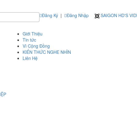
Đăng Ký
|
Đăng Nhập
SAIGON HD'S VI
Giới Thiệu
Tin tức
Vì Cộng Đồng
KIẾN THỨC NGHE NHÌN
Liên Hệ
IỆP