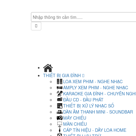
THIẾT BỊ GIA ĐÌNH
LOA XEM PHIM - NGHE NHẠC
AMPLY XEM PHIM - NGHE NHẠC
KARAOKE GIA ĐÌNH - CHUYÊN NGH
ĐẦU CD - ĐẦU PHÁT
THIẾT BỊ XỬ LÝ NHẠC SỐ
DÀN ÂM THANH MINI - SOUNDBAR
MÁY CHIẾU
MÀN CHIẾU
CÁP TÍN HIỆU - DÂY LOA HOME