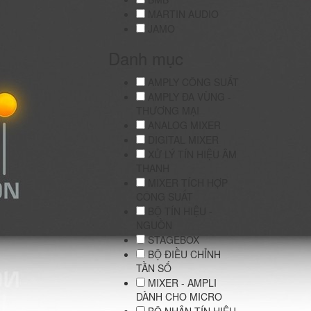
MARTIN AUDIO
JAMO
Danh mục
AMPLY CÔNG SUẤT
AMPLY ĐA VÙNG -
THƯƠNG MẠI
ANALOG MIXER
DIGITAL MIXER
XỬ LÝ TÍN HIỆU ÂM
THANH
MIXER TÍCH HỢP
CÔNG SUẤT
BỘ TÍN HIỆU -
NGUỒN
STAGEBOX
BỘ ĐIỀU CHỈNH
TẦN SỐ
MIXER - AMPLI
DÀNH CHO MICRO