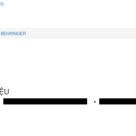
NG
BEHRINGER
IỆU