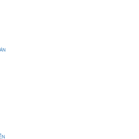
 ÁN
IỄN