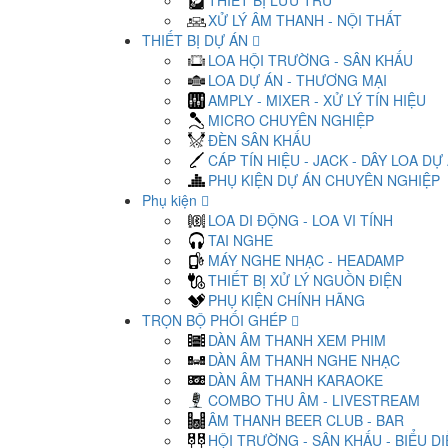
THIẾT BỊ LƯU TRỮ
XỬ LÝ ÂM THANH - NỘI THẤT
THIẾT BỊ DỰ ÁN
LOA HỘI TRƯỜNG - SÂN KHẤU
LOA DỰ ÁN - THƯƠNG MẠI
AMPLY - MIXER - XỬ LÝ TÍN HIỆU
MICRO CHUYÊN NGHIỆP
ĐÈN SÂN KHẤU
CÁP TÍN HIỆU - JACK - DÂY LOA DỰ
PHỤ KIỆN DỰ ÁN CHUYÊN NGHIỆP
Phụ kiện
LOA DI ĐỘNG - LOA VI TÍNH
TAI NGHE
MÁY NGHE NHẠC - HEADAMP
THIẾT BỊ XỬ LÝ NGUỒN ĐIỆN
PHỤ KIỆN CHÍNH HÃNG
TRỌN BỘ PHỐI GHÉP
DÀN ÂM THANH XEM PHIM
DÀN ÂM THANH NGHE NHẠC
DÀN ÂM THANH KARAOKE
COMBO THU ÂM - LIVESTREAM
ÂM THANH BEER CLUB - BAR
HỘI TRƯỜNG - SÂN KHẤU - BIỂU D