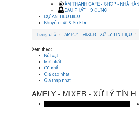
ÂM THANH CAFE - SHOP - NHÀ HÀ
ĐẦU PHÁT - Ổ CỨNG
DỰ ÁN TIÊU BIỂU
Khuyến mãi & Sự kiện
Trang chủ
AMPLY - MIXER - XỬ LÝ TÍN HIỆU
Xem theo:
Nổi bật
Mới nhất
Cũ nhất
Giá cao nhất
Giá thấp nhất
AMPLY - MIXER - XỬ LÝ TÍN H