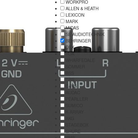
WORKPRO
ALLEN & HEATH
LEXICON
MARK
MIDAS
SE AUDIOTECHNIK
BEHRINGER
DBX
TOA
WHARFEDALE
SOMMER
BSS
TRS
CAVS
AUDAC
PEARLLER
SUMICO
K-ARRAY
AKG
STAGEBOX
SHURE
BMB