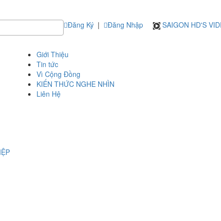
Đăng Ký
|
Đăng Nhập
SAIGON HD'S VI
Giới Thiệu
Tin tức
Vì Cộng Đồng
KIẾN THỨC NGHE NHÌN
Liên Hệ
IỆP