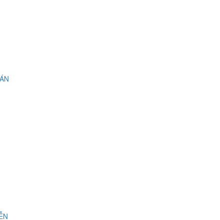
 ÁN
IỄN