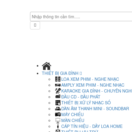
THIẾT BỊ GIA ĐÌNH
LOA XEM PHIM - NGHE NHẠC
AMPLY XEM PHIM - NGHE NHẠC
KARAOKE GIA ĐÌNH - CHUYÊN NGH
ĐẦU CD - ĐẦU PHÁT
THIẾT BỊ XỬ LÝ NHẠC SỐ
DÀN ÂM THANH MINI - SOUNDBAR
MÁY CHIẾU
MÀN CHIẾU
CÁP TÍN HIỆU - DÂY LOA HOME