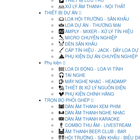
THIẾT BỊ LƯU TRỮ
XỬ LÝ ÂM THANH - NỘI THẤT
THIẾT BỊ DỰ ÁN
LOA HỘI TRƯỜNG - SÂN KHẤU
LOA DỰ ÁN - THƯƠNG MẠI
AMPLY - MIXER - XỬ LÝ TÍN HIỆU
MICRO CHUYÊN NGHIỆP
ĐÈN SÂN KHẤU
CÁP TÍN HIỆU - JACK - DÂY LOA DỰ
PHỤ KIỆN DỰ ÁN CHUYÊN NGHIỆP
Phụ kiện
LOA DI ĐỘNG - LOA VI TÍNH
TAI NGHE
MÁY NGHE NHẠC - HEADAMP
THIẾT BỊ XỬ LÝ NGUỒN ĐIỆN
PHỤ KIỆN CHÍNH HÃNG
TRỌN BỘ PHỐI GHÉP
DÀN ÂM THANH XEM PHIM
DÀN ÂM THANH NGHE NHẠC
DÀN ÂM THANH KARAOKE
COMBO THU ÂM - LIVESTREAM
ÂM THANH BEER CLUB - BAR
HỘI TRƯỜNG - SÂN KHẤU - BIỂU D