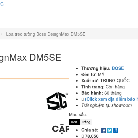
NG
Loa treo tường Bose DesignMax DM5SE
signMax DM5SE
Thương hiệu:
BOSE
Đến từ
:
MỸ
Xuất xứ
:
TRUNG QUỐC
Tình trạng
:
Còn hàng
Bảo hành:
60 tháng
(Click xem địa điểm bảo 
Trải nghiệm tại showroom
Màu sắc:
Đen
Trắng
Chia sẻ:
78,050