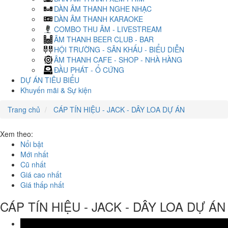
DÀN ÂM THANH NGHE NHẠC
DÀN ÂM THANH KARAOKE
COMBO THU ÂM - LIVESTREAM
ÂM THANH BEER CLUB - BAR
HỘI TRƯỜNG - SÂN KHẤU - BIỂU DIỄN
ÂM THANH CAFE - SHOP - NHÀ HÀNG
ĐẦU PHÁT - Ổ CỨNG
DỰ ÁN TIÊU BIỂU
Khuyến mãi & Sự kiện
Trang chủ
CÁP TÍN HIỆU - JACK - DÂY LOA DỰ ÁN
Xem theo:
Nổi bật
Mới nhất
Cũ nhất
Giá cao nhất
Giá thấp nhất
CÁP TÍN HIỆU - JACK - DÂY LOA DỰ ÁN