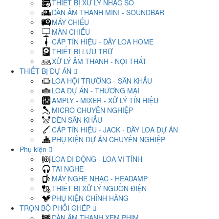
THIẾT BỊ XỬ LÝ NHẠC SỐ
DÀN ÂM THANH MINI - SOUNDBAR
MÁY CHIẾU
MÀN CHIẾU
CÁP TÍN HIỆU - DÂY LOA HOME
THIẾT BỊ LƯU TRỮ
XỬ LÝ ÂM THANH - NỘI THẤT
THIẾT BỊ DỰ ÁN
LOA HỘI TRƯỜNG - SÂN KHẤU
LOA DỰ ÁN - THƯƠNG MẠI
AMPLY - MIXER - XỬ LÝ TÍN HIỆU
MICRO CHUYÊN NGHIỆP
ĐÈN SÂN KHẤU
CÁP TÍN HIỆU - JACK - DÂY LOA DỰ ÁN
PHỤ KIỆN DỰ ÁN CHUYÊN NGHIỆP
Phụ kiện
LOA DI ĐỘNG - LOA VI TÍNH
TAI NGHE
MÁY NGHE NHẠC - HEADAMP
THIẾT BỊ XỬ LÝ NGUỒN ĐIỆN
PHỤ KIỆN CHÍNH HÃNG
TRỌN BỘ PHỐI GHÉP
DÀN ÂM THANH XEM PHIM