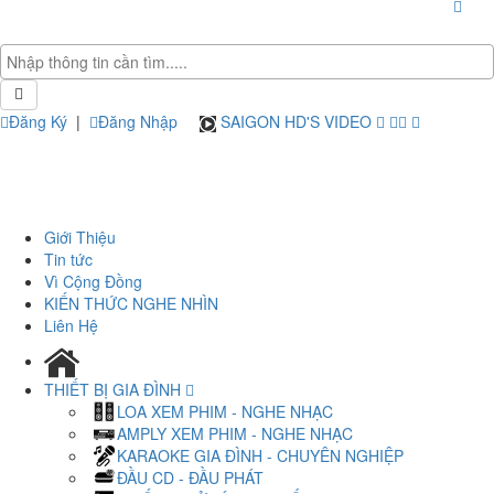
Đăng Ký
|
Đăng Nhập
SAIGON HD'S VIDEO
Giới Thiệu
Tin tức
Vì Cộng Đồng
KIẾN THỨC NGHE NHÌN
Liên Hệ
THIẾT BỊ GIA ĐÌNH
LOA XEM PHIM - NGHE NHẠC
AMPLY XEM PHIM - NGHE NHẠC
KARAOKE GIA ĐÌNH - CHUYÊN NGHIỆP
ĐẦU CD - ĐẦU PHÁT