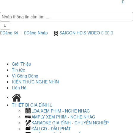
Đăng Ký
|
Đăng Nhập
SAIGON HD'S VIDEO
Giới Thiệu
Tin tức
Vì Cộng Đồng
KIẾN THỨC NGHE NHÌN
Liên Hệ
THIẾT BỊ GIA ĐÌNH
LOA XEM PHIM - NGHE NHẠC
AMPLY XEM PHIM - NGHE NHẠC
KARAOKE GIA ĐÌNH - CHUYÊN NGHIỆP
ĐẦU CD - ĐẦU PHÁT