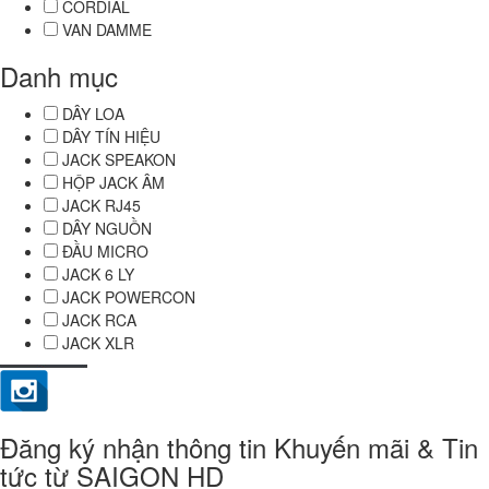
CORDIAL
VAN DAMME
Danh mục
DÂY LOA
DÂY TÍN HIỆU
JACK SPEAKON
HỘP JACK ÂM
JACK RJ45
DÂY NGUỒN
ĐẦU MICRO
JACK 6 LY
JACK POWERCON
JACK RCA
JACK XLR
Đăng ký nhận thông tin Khuyến mãi & Tin
tức từ SAIGON HD