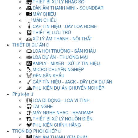
THIẾT BỊ XỬ LÝ NHẠC SỐ
DÀN ÂM THANH MINI - SOUNDBAR
MÁY CHIẾU
MÀN CHIẾU
CÁP TÍN HIỆU - DÂY LOA HOME
THIẾT BỊ LƯU TRỮ
XỬ LÝ ÂM THANH - NỘI THẤT
THIẾT BỊ DỰ ÁN
LOA HỘI TRƯỜNG - SÂN KHẤU
LOA DỰ ÁN - THƯƠNG MẠI
AMPLY - MIXER - XỬ LÝ TÍN HIỆU
MICRO CHUYÊN NGHIỆP
ĐÈN SÂN KHẤU
CÁP TÍN HIỆU - JACK - DÂY LOA DỰ ÁN
PHỤ KIỆN DỰ ÁN CHUYÊN NGHIỆP
Phụ kiện
LOA DI ĐỘNG - LOA VI TÍNH
TAI NGHE
MÁY NGHE NHẠC - HEADAMP
THIẾT BỊ XỬ LÝ NGUỒN ĐIỆN
PHỤ KIỆN CHÍNH HÃNG
TRỌN BỘ PHỐI GHÉP
DÀN ÂM THANH XEM PHIM