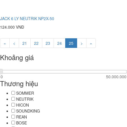
JACK 6 LY NEUTRIK NP2X-50
124.000 VNĐ
«
<
21
22
23
24
25
>
»
Khoảng giá
Thương hiệu
SOMMER
NEUTRIK
HICON
SOUNDKING
REAN
BOSE