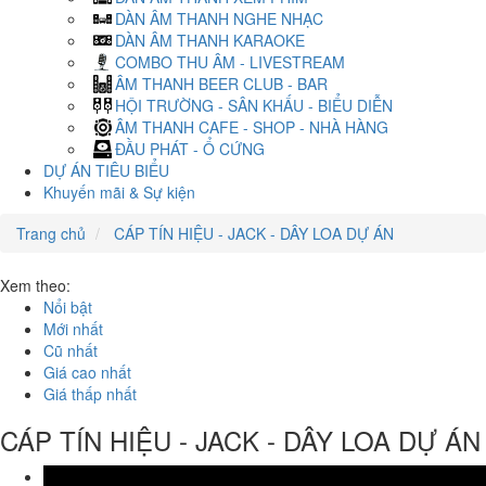
DÀN ÂM THANH NGHE NHẠC
DÀN ÂM THANH KARAOKE
COMBO THU ÂM - LIVESTREAM
ÂM THANH BEER CLUB - BAR
HỘI TRƯỜNG - SÂN KHẤU - BIỂU DIỄN
ÂM THANH CAFE - SHOP - NHÀ HÀNG
ĐẦU PHÁT - Ổ CỨNG
DỰ ÁN TIÊU BIỂU
Khuyến mãi & Sự kiện
Trang chủ
CÁP TÍN HIỆU - JACK - DÂY LOA DỰ ÁN
Xem theo:
Nổi bật
Mới nhất
Cũ nhất
Giá cao nhất
Giá thấp nhất
CÁP TÍN HIỆU - JACK - DÂY LOA DỰ ÁN