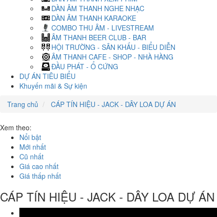
DÀN ÂM THANH NGHE NHẠC
DÀN ÂM THANH KARAOKE
COMBO THU ÂM - LIVESTREAM
ÂM THANH BEER CLUB - BAR
HỘI TRƯỜNG - SÂN KHẤU - BIỂU DIỄN
ÂM THANH CAFE - SHOP - NHÀ HÀNG
ĐẦU PHÁT - Ổ CỨNG
DỰ ÁN TIÊU BIỂU
Khuyến mãi & Sự kiện
Trang chủ
CÁP TÍN HIỆU - JACK - DÂY LOA DỰ ÁN
Xem theo:
Nổi bật
Mới nhất
Cũ nhất
Giá cao nhất
Giá thấp nhất
CÁP TÍN HIỆU - JACK - DÂY LOA DỰ ÁN