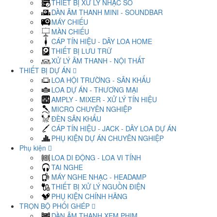
THIẾT BỊ XỬ LÝ NHẠC SỐ
DÀN ÂM THANH MINI - SOUNDBAR
MÁY CHIẾU
MÀN CHIẾU
CÁP TÍN HIỆU - DÂY LOA HOME
THIẾT BỊ LƯU TRỮ
XỬ LÝ ÂM THANH - NỘI THẤT
THIẾT BỊ DỰ ÁN
LOA HỘI TRƯỜNG - SÂN KHẤU
LOA DỰ ÁN - THƯƠNG MẠI
AMPLY - MIXER - XỬ LÝ TÍN HIỆU
MICRO CHUYÊN NGHIỆP
ĐÈN SÂN KHẤU
CÁP TÍN HIỆU - JACK - DÂY LOA DỰ ÁN
PHỤ KIỆN DỰ ÁN CHUYÊN NGHIỆP
Phụ kiện
LOA DI ĐỘNG - LOA VI TÍNH
TAI NGHE
MÁY NGHE NHẠC - HEADAMP
THIẾT BỊ XỬ LÝ NGUỒN ĐIỆN
PHỤ KIỆN CHÍNH HÃNG
TRỌN BỘ PHỐI GHÉP
DÀN ÂM THANH XEM PHIM