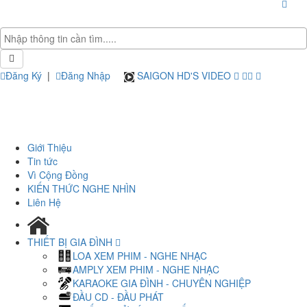
Đăng Ký
|
Đăng Nhập
SAIGON HD'S VIDEO
Giới Thiệu
Tin tức
Vì Cộng Đồng
KIẾN THỨC NGHE NHÌN
Liên Hệ
THIẾT BỊ GIA ĐÌNH
LOA XEM PHIM - NGHE NHẠC
AMPLY XEM PHIM - NGHE NHẠC
KARAOKE GIA ĐÌNH - CHUYÊN NGHIỆP
ĐẦU CD - ĐẦU PHÁT