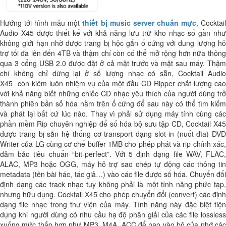
Hướng tới hình mẫu một
thiết bị music server chuẩn mực
, Cocktai
Audio X45 được thiết kế với khả năng lưu trữ kho nhạc số gần như
không giới hạn nhờ được trang bị hộc gắn ổ cứng với dung lượng hỗ
trợ tối đa lên đến 4TB và thậm chí còn có thể mở rộng hơn nữa thông
qua 3 cổng USB 2.0 được đặt ở cả mặt trước và mặt sau máy. Thậm
chí không chỉ dừng lại ở số lượng nhạc có sẵn, Cocktail Audio
X45 còn kiêm luôn nhiệm vụ của một đầu CD Ripper chất lượng cao
với khả năng biết những chiếc CD nhạc yêu thích của người dùng trở
thành phiên bản số hóa nằm trên ổ cứng để sau này có thể tìm kiếm
và phát lại bất cứ lúc nào. Thay vì phải sử dụng máy tính cùng các
phần mềm Rip chuyên nghiệp để số hóa bộ sưu tập CD, Cocktail X45
được trang bị sẵn hệ thống cơ transport dạng slot-in (nuốt đĩa) DVD
Writer của LG cùng cơ chế buffer 1MB cho phép phát và rip chính xác,
đảm bảo tiêu chuẩn “bit-perfect”. Với 5 định dạng file WAV, FLAC,
ALAC, MP3 hoặc OGG, máy hỗ trợ sao chép tự động các thông tin
metadata (tên bài hác, tác giả…) vào các file được số hóa. Chuyển đổi
định dạng các track nhạc tuy không phải là một tính năng phức tạp,
nhưng hữu dụng. Cocktail X45 cho phép chuyển đổi (convert) các định
dạng file nhạc trong thư viện của máy. Tính năng này đặc biệt tiện
dụng khi người dùng có nhu cầu hạ độ phân giải của các file lossless
xuống mức thấp hơn như MP3, M4A, ACC để nạp vào bộ của nhớ các