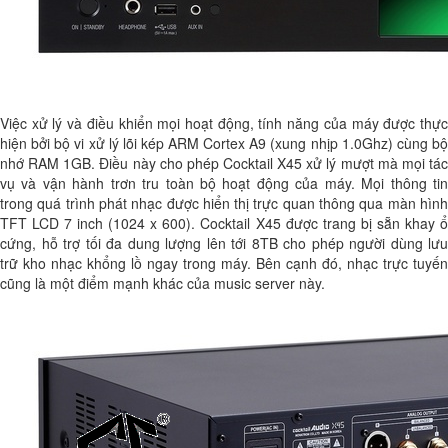
Việc xử lý và điều khiển mọi hoạt động, tính năng của máy được thực
hiện bởi bộ vi xử lý lõi kép ARM Cortex A9 (xung nhịp 1.0Ghz) cùng bộ
nhớ RAM 1GB. Điều này cho phép Cocktail X45 xử lý mượt mà mọi tác
vụ và vận hành trơn tru toàn bộ hoạt động của máy. Mọi thông tin
trong quá trình phát nhạc được hiển thị trực quan thông qua màn hình
TFT LCD 7 inch (1024 x 600). Cocktail X45 được trang bị sẵn khay ổ
cứng, hỗ trợ tối đa dung lượng lên tới 8TB cho phép người dùng lưu
trữ kho nhạc khổng lồ ngay trong máy. Bên cạnh đó, nhạc trực tuyến
cũng là một điểm mạnh khác của music server này.