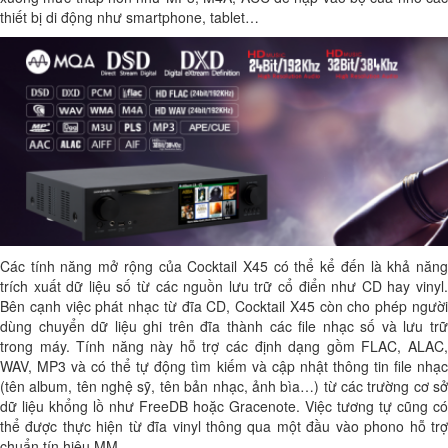
thiết bị di động như smartphone, tablet…
Các tính năng mở rộng của Cocktail X45 có thể kể đến là khả năng
trích xuất dữ liệu số từ các nguồn lưu trữ cổ điển như CD hay vinyl.
Bên cạnh việc phát nhạc từ đĩa CD, Cocktail X45 còn cho phép người
dùng chuyển dữ liệu ghi trên đĩa thành các file nhạc số và lưu trữ
trong máy. Tính năng này hỗ trợ các định dạng gồm FLAC, ALAC,
WAV, MP3 và có thể tự động tìm kiếm và cập nhật thông tin file nhạc
(tên album, tên nghệ sỹ, tên bản nhạc, ảnh bìa…) từ các trường cơ sở
dữ liệu khổng lồ như FreeDB hoặc Gracenote. Việc tương tự cũng có
thể được thực hiện từ đĩa vinyl thông qua một đầu vào phono hỗ trợ
chuẩn tín hiệu MM.