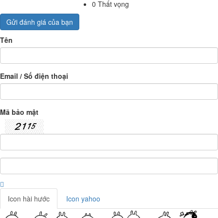
0
Thất vọng
Gửi đánh giá của bạn
Tên
Email / Số điện thoại
Mã bảo mật
Icon hài hước
Icon yahoo