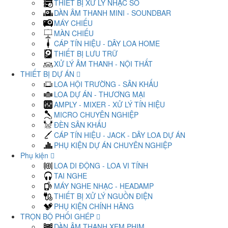
THIẾT BỊ XỬ LÝ NHẠC SỐ
DÀN ÂM THANH MINI - SOUNDBAR
MÁY CHIẾU
MÀN CHIẾU
CÁP TÍN HIỆU - DÂY LOA HOME
THIẾT BỊ LƯU TRỮ
XỬ LÝ ÂM THANH - NỘI THẤT
THIẾT BỊ DỰ ÁN
LOA HỘI TRƯỜNG - SÂN KHẤU
LOA DỰ ÁN - THƯƠNG MẠI
AMPLY - MIXER - XỬ LÝ TÍN HIỆU
MICRO CHUYÊN NGHIỆP
ĐÈN SÂN KHẤU
CÁP TÍN HIỆU - JACK - DÂY LOA DỰ ÁN
PHỤ KIỆN DỰ ÁN CHUYÊN NGHIỆP
Phụ kiện
LOA DI ĐỘNG - LOA VI TÍNH
TAI NGHE
MÁY NGHE NHẠC - HEADAMP
THIẾT BỊ XỬ LÝ NGUỒN ĐIỆN
PHỤ KIỆN CHÍNH HÃNG
TRỌN BỘ PHỐI GHÉP
DÀN ÂM THANH XEM PHIM