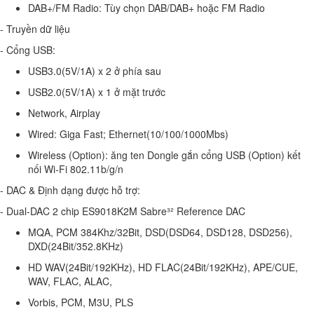
DAB+/FM Radio: Tùy chọn DAB/DAB+ hoặc FM Radio
- Truyền dữ liệu
- Cổng USB:
USB3.0(5V/1A) x 2 ở phía sau
USB2.0(5V/1A) x 1 ở mặt trước
Network, Airplay
Wired: Giga Fast; Ethernet(10/100/1000Mbs)
Wireless (Option): ăng ten Dongle gắn cổng USB (Option) kết
nối Wi-Fi 802.11b/g/n
- DAC & Định dạng được hỗ trợ:
- Dual-DAC 2 chip ES9018K2M Sabre³² Reference DAC
MQA, PCM 384Khz/32Bit, DSD(DSD64, DSD128, DSD256),
DXD(24Bit/352.8KHz)
HD WAV(24Bit/192KHz), HD FLAC(24Bit/192KHz), APE/CUE,
WAV, FLAC, ALAC,
Vorbis, PCM, M3U, PLS