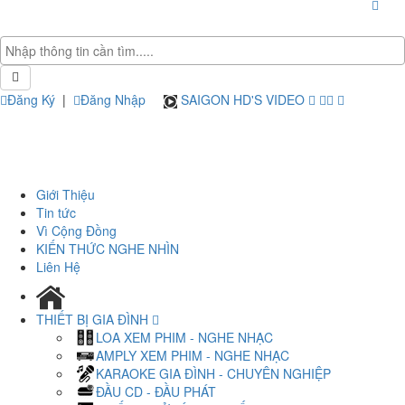
Đăng Ký
|
Đăng Nhập
SAIGON HD'S VIDEO
Giới Thiệu
Tin tức
Vì Cộng Đồng
KIẾN THỨC NGHE NHÌN
Liên Hệ
THIẾT BỊ GIA ĐÌNH
LOA XEM PHIM - NGHE NHẠC
AMPLY XEM PHIM - NGHE NHẠC
KARAOKE GIA ĐÌNH - CHUYÊN NGHIỆP
ĐẦU CD - ĐẦU PHÁT