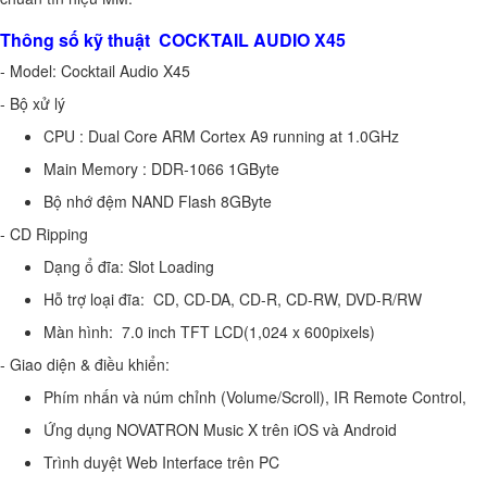
Thông số kỹ thuật COCKTAIL AUDIO X45
- Model: Cocktail Audio X45
- Bộ xử lý
CPU : Dual Core ARM Cortex A9 running at 1.0GHz
Main Memory : DDR-1066 1GByte
Bộ nhớ đệm NAND Flash 8GByte
- CD Ripping
Dạng ổ đĩa: Slot Loading
Hỗ trợ loại đĩa: CD, CD-DA, CD-R, CD-RW, DVD-R/RW
Màn hình: 7.0 inch TFT LCD(1,024 x 600pixels)
- Giao diện & điều khiển:
Phím nhấn và núm chỉnh (Volume/Scroll), IR Remote Control,
Ứng dụng NOVATRON Music X trên iOS và Android
Trình duyệt Web Interface trên PC