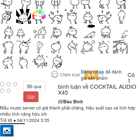
Đăng nhập
để đánh
Có
giá sản phẩm
1
bình luận về COCKTAIL AUDIO
Bỏ qua
X45
Gửi
BB
Bảo Bình
Mẫu music server có giá thành phải chăng, hiệu suất cao và tích hợp
nhiều tính năng hữu ích
Trả lời
●
04/11/2024 3:35