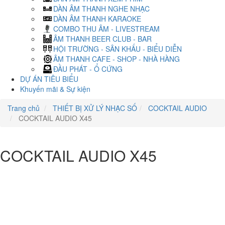
DÀN ÂM THANH NGHE NHẠC
DÀN ÂM THANH KARAOKE
COMBO THU ÂM - LIVESTREAM
ÂM THANH BEER CLUB - BAR
HỘI TRƯỜNG - SÂN KHẤU - BIỂU DIỄN
ÂM THANH CAFE - SHOP - NHÀ HÀNG
ĐẦU PHÁT - Ổ CỨNG
DỰ ÁN TIÊU BIỂU
Khuyến mãi & Sự kiện
Trang chủ
THIẾT BỊ XỬ LÝ NHẠC SỐ
COCKTAIL AUDIO
COCKTAIL AUDIO X45
COCKTAIL AUDIO X45