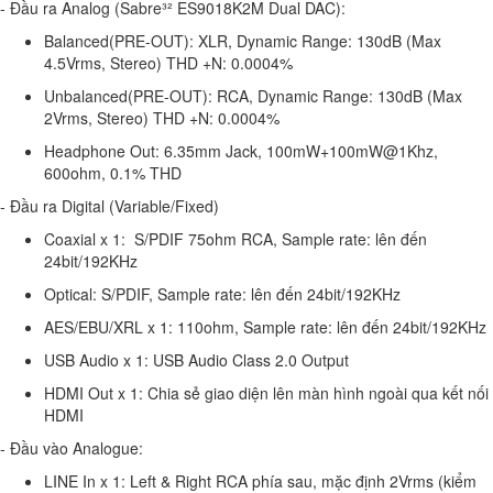
- Đầu ra Analog (Sabre³² ES9018K2M Dual DAC):
Balanced(PRE-OUT): XLR, Dynamic Range: 130dB (Max
4.5Vrms, Stereo) THD +N: 0.0004%
Unbalanced(PRE-OUT): RCA, Dynamic Range: 130dB (Max
2Vrms, Stereo) THD +N: 0.0004%
Headphone Out: 6.35mm Jack, 100mW+100mW@1Khz,
600ohm, 0.1% THD
- Đầu ra Digital (Variable/Fixed)
Coaxial x 1: S/PDIF 75ohm RCA, Sample rate: lên đến
24bit/192KHz
Optical: S/PDIF, Sample rate: lên đến 24bit/192KHz
AES/EBU/XRL x 1: 110ohm, Sample rate: lên đến 24bit/192KHz
USB Audio x 1: USB Audio Class 2.0 Output
HDMI Out x 1: Chia sẻ giao diện lên màn hình ngoài qua kết nối
HDMI
- Đầu vào Analogue:
LINE In x 1: Left & Right RCA phía sau, mặc định 2Vrms (kiểm