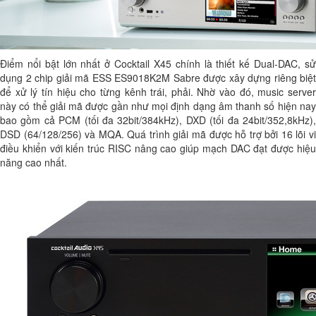
Điểm nổi bật lớn nhất ở Cocktail X45 chính là thiết kế Dual-DAC, sử
dụng 2 chip giải mã ESS ES9018K2M Sabre được xây dựng riêng biệt
để xử lý tín hiệu cho từng kênh trái, phải. Nhờ vào đó, music server
này có thể giải mã được gần như mọi định dạng âm thanh số hiện nay
bao gồm cả PCM (tối đa 32bit/384kHz), DXD (tối đa 24bit/352,8kHz),
DSD (64/128/256) và MQA. Quá trình giải mã được hỗ trợ bởi 16 lõi vi
điều khiển với kiến trúc RISC nâng cao giúp mạch DAC đạt được hiệu
năng cao nhất.