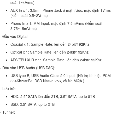
soát 1~4Vrms)
AUX In x 1: 3.5mm Phone Jack ở mặt trước, mặc định 1Vrms
(kiểm soát 0.5~2Vrms)
Phono In x 1: MM Input, mặc định 7.5mVrms (kiểm soát
3.75~15mVrms)
- Đầu vào Digital
Coaxial x 1: Sample Rate: lên đến 24bit/192Khz
Optical x 1: Sample Rate: lên đến 24bit/192Khz
AES/EBU XLR x 1: Sample Rate: lên đến 24bit/192Khz
- Đầu vào USB Audio (USB DAC):
USB type B, USB Audio Class 2.0 input (Hỗ trợ tín hiệu PCM
384Khz/32Bit, DSD Native 256, và file MQA )
- Lưu trữ:
HDD: 2.5" SATA lên đến 2TB; 3.5" SATA, up to 8TB
SSD: 2.5" SATA, up to 2TB
- Tunner: