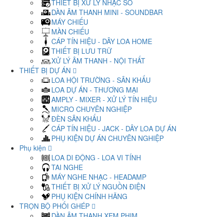
THIẾT BỊ XỬ LÝ NHẠC SỐ
DÀN ÂM THANH MINI - SOUNDBAR
MÁY CHIẾU
MÀN CHIẾU
CÁP TÍN HIỆU - DÂY LOA HOME
THIẾT BỊ LƯU TRỮ
XỬ LÝ ÂM THANH - NỘI THẤT
THIẾT BỊ DỰ ÁN
LOA HỘI TRƯỜNG - SÂN KHẤU
LOA DỰ ÁN - THƯƠNG MẠI
AMPLY - MIXER - XỬ LÝ TÍN HIỆU
MICRO CHUYÊN NGHIỆP
ĐÈN SÂN KHẤU
CÁP TÍN HIỆU - JACK - DÂY LOA DỰ ÁN
PHỤ KIỆN DỰ ÁN CHUYÊN NGHIỆP
Phụ kiện
LOA DI ĐỘNG - LOA VI TÍNH
TAI NGHE
MÁY NGHE NHẠC - HEADAMP
THIẾT BỊ XỬ LÝ NGUỒN ĐIỆN
PHỤ KIỆN CHÍNH HÃNG
TRỌN BỘ PHỐI GHÉP
DÀN ÂM THANH XEM PHIM