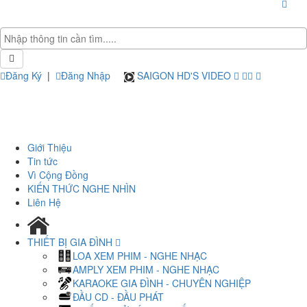
Đăng Ký
|
Đăng Nhập
SAIGON HD'S VIDEO
Giới Thiệu
Tin tức
Vì Cộng Đồng
KIẾN THỨC NGHE NHÌN
Liên Hệ
THIẾT BỊ GIA ĐÌNH
LOA XEM PHIM - NGHE NHẠC
AMPLY XEM PHIM - NGHE NHẠC
KARAOKE GIA ĐÌNH - CHUYÊN NGHIỆP
ĐẦU CD - ĐẦU PHÁT