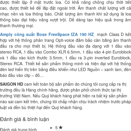
được thiết lập ở mặt trước loa.
Có khả năng chống chịu thời tiế
cao, được thiết kế để lắp đặt ngoài trời.
Âm thanh chất lượng với c
nhạc nền và loa thông báo. Chất lượng âm thanh khi sử dụng là loa
thông báo đạt hiệu năng vượt trội. Dễ dàng tạo hiệu quả trong âm
thanh thương mại.
Amply công suất Bose FreeSpace IZA 190 HZ
mạch Class D kế
hợp với hệ thống phân trang Opti-voice đảm bảo cân bằng âm thanh
đầu ra cho mọi thiết bị. Hệ thống đầu vào đa dạng với 1 đầu vào
stereo RCA, 1 đầu vào Combo XLR 6.5mm, 1 đầu vào 4-pin Euroblock
và 1 đầu vào kích thước 3.5mm, 1 đầu ra 3-pin inverted Euroblock,
Stereo RCA. Thiết kế sản phẩm thông minh và hiện đại với hệ thống
đèn led hiển thị trên bảng điều khiển như LED Nguồn – xanh lam, đèn
báo đầu vào clip – đỏ…
SAIGON HD
cam kết toàn bộ sản phẩm do chúng tôi cung cấp ra thị
trường đều là Hàng chính hãng, được phân phối chính thức tại thị
trường Việt Nam. Nếu Quý khách hàng phát hiện ra bất kỳ sản phẩm
nào sai cam kết trên, chúng tôi chấp nhận chịu trách nhiệm trước pháp
luật và đền bù thiệt hại đến Quý khách hàng.
Đánh giá & bình luận
5
Đánh giá trung bình