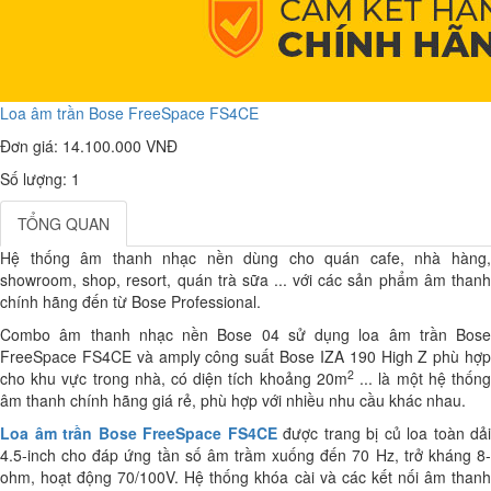
Loa âm trần Bose FreeSpace FS4CE
Đơn giá:
14.100.000 VNĐ
Số lượng: 1
TỔNG QUAN
Hệ thống âm thanh nhạc nền dùng cho quán cafe, nhà hàng,
showroom, shop, resort, quán trà sữa ... với các sản phẩm âm thanh
chính hãng đến từ Bose Professional.
Combo âm thanh nhạc nền Bose 04 sử dụng loa âm trần Bose
FreeSpace FS4CE và amply công suất Bose IZA 190 High Z phù hợp
2
cho khu vực trong nhà, có diện tích khoảng 20m
... là một hệ thốn
âm thanh chính hãng giá rẻ, phù hợp với nhiều nhu cầu khác nhau.
Loa âm trần Bose FreeSpace FS4CE
được trang bị
củ loa
toàn dải
4.5-inch cho đáp ứng tần số âm trầm xuống đến 70 Hz, trở kháng
8-
ohm, hoạt động 70/100V.
Hệ thống khóa cài và các kết nối âm than