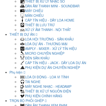
THIẾT BỊ XỬ LÝ NHẠC SỐ
DÀN ÂM THANH MINI - SOUNDBAR
MÁY CHIẾU
MÀN CHIẾU
CÁP TÍN HIỆU - DÂY LOA HOME
THIẾT BỊ LƯU TRỮ
XỬ LÝ ÂM THANH - NỘI THẤT
THIẾT BỊ DỰ ÁN
LOA HỘI TRƯỜNG - SÂN KHẤU
LOA DỰ ÁN - THƯƠNG MẠI
AMPLY - MIXER - XỬ LÝ TÍN HIỆU
MICRO CHUYÊN NGHIỆP
ĐÈN SÂN KHẤU
CÁP TÍN HIỆU - JACK - DÂY LOA DỰ ÁN
PHỤ KIỆN DỰ ÁN CHUYÊN NGHIỆP
Phụ kiện
LOA DI ĐỘNG - LOA VI TÍNH
TAI NGHE
MÁY NGHE NHẠC - HEADAMP
THIẾT BỊ XỬ LÝ NGUỒN ĐIỆN
PHỤ KIỆN CHÍNH HÃNG
TRỌN BỘ PHỐI GHÉP
DÀN ÂM THANH XEM PHIM