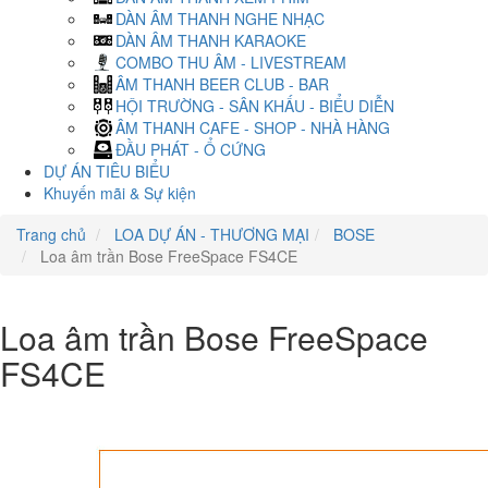
DÀN ÂM THANH NGHE NHẠC
DÀN ÂM THANH KARAOKE
COMBO THU ÂM - LIVESTREAM
ÂM THANH BEER CLUB - BAR
HỘI TRƯỜNG - SÂN KHẤU - BIỂU DIỄN
ÂM THANH CAFE - SHOP - NHÀ HÀNG
ĐẦU PHÁT - Ổ CỨNG
DỰ ÁN TIÊU BIỂU
Khuyến mãi & Sự kiện
Trang chủ
LOA DỰ ÁN - THƯƠNG MẠI
BOSE
Loa âm trần Bose FreeSpace FS4CE
Loa âm trần Bose FreeSpace
FS4CE