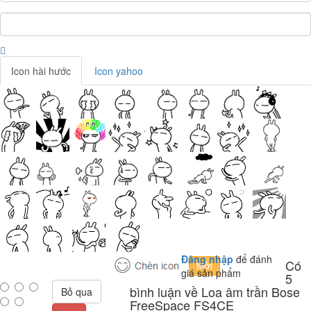
Icon hài hước
Icon yahoo
Đăng nhập
để đánh
Có
giá sản phẩm
5
bình luận về Loa âm trần Bose
Bỏ qua
FreeSpace FS4CE