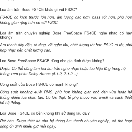
Loa âm trần Bose FS4CE khác gì với FS2C?
FS4CE có kích thước lớn hơn, âm lượng cao hơn, bass tốt hơn, phù hợp
không gian rộng hơn so với FS2C.
Loa âm trần chuyên nghiệp Bose FreeSpace FS4CE nghe nhạc có hay
không?
Âm thanh đầy đặn, rõ ràng, dễ nghe lâu, chất lượng tốt hơn FS2C rõ rệt, phù
hợp nhạc nền chất lượng cao.
Loa Bose FreeSpace FS4CE dùng cho gia đình được không?
Được. Có thể dùng làm loa âm trần nghe nhạc hoặc loa hiệu ứng trong hệ
thống xem phim Dolby Atmos (5.1.2, 7.1.2…)
Công suất của Bose FS4CE có mạnh không?
Công suất khoảng 40W RMS, phù hợp không gian nhỏ đến vừa hoặc hệ
thống nhiều loa phân tán. Độ lớn thực tế phụ thuộc vào ampli và cách thiết
kế hệ thống.
Loa Bose FS4CE có bền không khi sử dụng lâu dài?
Rất bền. Được thiết kế cho hệ thống âm thanh chuyên nghiệp, có thể hoạt
động ổn định nhiều giờ mỗi ngày.