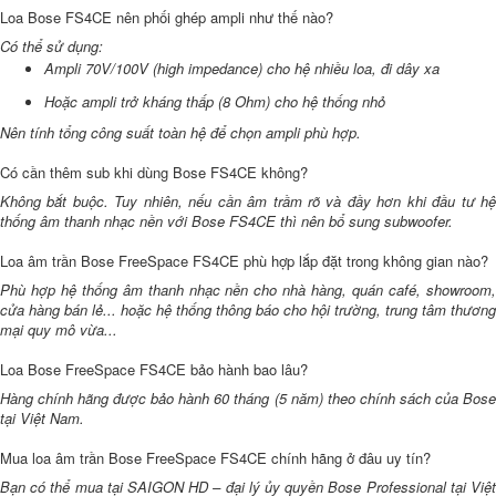
Loa Bose FS4CE nên phối ghép ampli như thế nào?
Có thể sử dụng:
Ampli 70V/100V (high impedance) cho hệ nhiều loa, đi dây xa
Hoặc ampli trở kháng thấp (8 Ohm) cho hệ thống nhỏ
Nên tính tổng công suất toàn hệ để chọn ampli phù hợp.
Có cần thêm sub khi dùng Bose FS4CE không?
Không bắt buộc. Tuy nhiên, nếu cần âm trầm rõ và đầy hơn khi đầu tư hệ
thống âm thanh nhạc nền với Bose FS4CE thì nên bổ sung subwoofer.
Loa âm trần Bose FreeSpace FS4CE phù hợp lắp đặt trong không gian nào?
Phù hợp hệ thống âm thanh nhạc nền cho nhà hàng, quán café, showroom,
cửa hàng bán lẻ... hoặc hệ thống thông báo cho hội trường, trung tâm thương
mại quy mô vừa...
Loa Bose FreeSpace FS4CE bảo hành bao lâu?
Hàng chính hãng được bảo hành 60 tháng (5 năm) theo chính sách của Bose
tại Việt Nam.
Mua loa âm trần Bose FreeSpace FS4CE chính hãng ở đâu uy tín?
Bạn có thể mua tại SAIGON HD – đại lý ủy quyền Bose Professional tại Việt