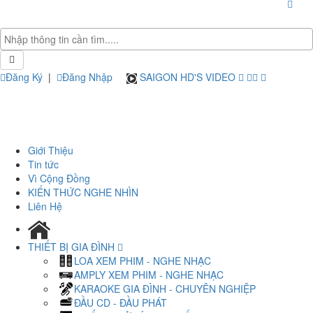
Đăng Ký
|
Đăng Nhập
SAIGON HD'S VIDEO
Giới Thiệu
Tin tức
Vì Cộng Đồng
KIẾN THỨC NGHE NHÌN
Liên Hệ
THIẾT BỊ GIA ĐÌNH
LOA XEM PHIM - NGHE NHẠC
AMPLY XEM PHIM - NGHE NHẠC
KARAOKE GIA ĐÌNH - CHUYÊN NGHIỆP
ĐẦU CD - ĐẦU PHÁT