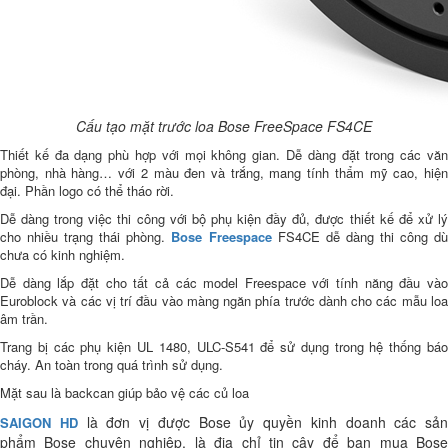
Cấu tạo mặt trước loa Bose FreeSpace FS4CE
Thiết kế đa dạng phù hợp với mọi không gian. Dễ dàng đặt trong các văn
phòng, nhà hàng… với 2 màu đen và trắng, mang tính thẩm mỹ cao, hiện
đại. Phần logo có thể tháo rời.
Dễ dàng trong việc thi công với bộ phụ kiện đầy đủ, được thiết kế để xử lý
cho nhiều trạng thái phòng.
Bose Freespace
FS4CE
dễ dàng thi công d
chưa có kinh nghiệm.
Dễ dàng lắp đặt cho tất cả các model
Freespace
với tính năng đầu và
Euroblock và các vị trí đầu vào màng ngăn phía trước dành cho các mẫu loa
âm trần.
Trang bị các phụ kiện UL 1480, ULC-S541 để sử dụng trong hệ thống báo
cháy. An toàn trong quá trình sử dụng.
Mặt sau là backcan giúp bảo vệ các củ loa
là đơn vị được Bose ủy quyền kinh doanh các sản
SAIGON HD
phẩm Bose chuyên nghiệp, là địa chỉ tin cậy để bạn mua Bose