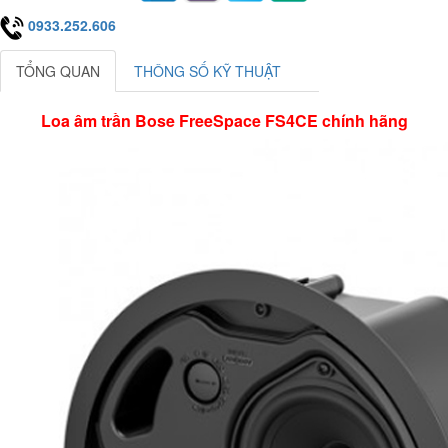
0933.252.606
TỔNG QUAN
THÔNG SỐ KỸ THUẬT
Loa âm trần Bose FreeSpace FS4CE chính hãng