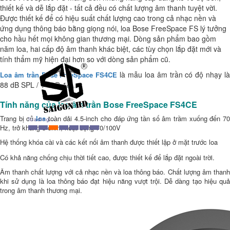
thiết kế và dễ lắp đặt - tất cả đều có chất lượng âm thanh tuyệt vời.
Được thiết kế để có hiệu suất chất lượng cao trong cả nhạc nền và
ứng dụng thông báo bằng giọng nói, loa Bose FreeSpace FS lý tưởng
cho hầu hết mọi không gian thương mại. Dòng sản phẩm bao gồm
năm loa, hai cấp độ âm thanh khác biệt, các tùy chọn lắp đặt mới và
tính thẩm mỹ hiện đại hơn so với dòng sản phẩm cũ.
là mẫu loa âm trần có độ nhạy l
Loa âm trần Bose FreeSpace FS4CE
88 dB SPL / 1W @ 1m.
Tính năng của loa âm trần Bose FreeSpace FS4CE
Trang bị
củ
loa
toàn dải 4.5-inch cho đáp ứng tần số âm trầm xuống đến 70
Hz, trở kháng
8-ohm, hoạt động 70/100V
Hệ thống khóa cài và các kết nối âm thanh được thiết lập ở mặt trước loa
Có khả năng chống chịu thời tiết cao, được thiết kế để lắp đặt ngoài trời.
Âm thanh chất lượng với cả nhạc nền và loa thông báo. Chất lượng âm thanh
khi sử dụng là loa thông báo đạt hiệu năng vượt trội. Dễ dàng tạo hiệu quả
trong âm thanh thương mại.