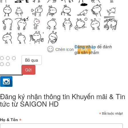
Đăng nhập
để đánh
giá sản phẩm
Bỏ qua
Gửi
Đăng ký nhận thông tin Khuyến mãi & Tin
tức từ SAIGON HD
*
Bắt buộc nhập!
*
Họ & Tên