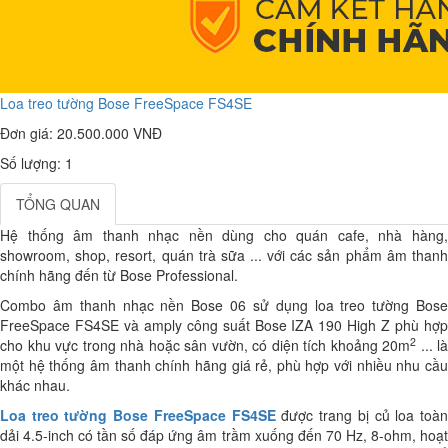
Loa treo tường Bose FreeSpace FS4SE
Đơn giá:
20.500.000 VNĐ
Số lượng: 1
TỔNG QUAN
Hệ thống âm thanh nhạc nền dùng cho quán cafe, nhà hàng,
showroom, shop, resort, quán trà sữa ... với các sản phẩm âm thanh
chính hãng đến từ Bose Professional.
Combo âm thanh nhạc nền Bose 06 sử dụng loa treo tường Bose
FreeSpace FS4SE và amply công suất Bose IZA 190 High Z phù hợp
2
cho khu vực trong nhà hoặc sân vườn, có diện tích khoảng 20m
... là
một hệ thống âm thanh chính hãng giá rẻ, phù hợp với nhiều nhu cầu
khác nhau.
Loa treo tường Bose FreeSpace FS4SE
được trang bị củ loa toà
dải 4.5-inch có tần số đáp ứng âm trầm xuống đến 70 Hz, 8-ohm, hoạt