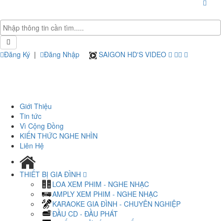
Đăng Ký
|
Đăng Nhập
SAIGON HD'S VIDEO
Giới Thiệu
Tin tức
Vì Cộng Đồng
KIẾN THỨC NGHE NHÌN
Liên Hệ
THIẾT BỊ GIA ĐÌNH
LOA XEM PHIM - NGHE NHẠC
AMPLY XEM PHIM - NGHE NHẠC
KARAOKE GIA ĐÌNH - CHUYÊN NGHIỆP
ĐẦU CD - ĐẦU PHÁT