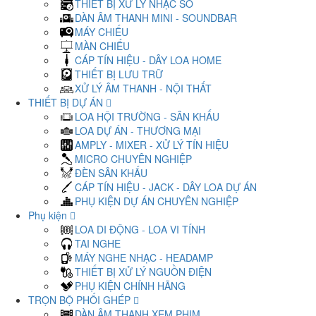
THIẾT BỊ XỬ LÝ NHẠC SỐ
DÀN ÂM THANH MINI - SOUNDBAR
MÁY CHIẾU
MÀN CHIẾU
CÁP TÍN HIỆU - DÂY LOA HOME
THIẾT BỊ LƯU TRỮ
XỬ LÝ ÂM THANH - NỘI THẤT
THIẾT BỊ DỰ ÁN
LOA HỘI TRƯỜNG - SÂN KHẤU
LOA DỰ ÁN - THƯƠNG MẠI
AMPLY - MIXER - XỬ LÝ TÍN HIỆU
MICRO CHUYÊN NGHIỆP
ĐÈN SÂN KHẤU
CÁP TÍN HIỆU - JACK - DÂY LOA DỰ ÁN
PHỤ KIỆN DỰ ÁN CHUYÊN NGHIỆP
Phụ kiện
LOA DI ĐỘNG - LOA VI TÍNH
TAI NGHE
MÁY NGHE NHẠC - HEADAMP
THIẾT BỊ XỬ LÝ NGUỒN ĐIỆN
PHỤ KIỆN CHÍNH HÃNG
TRỌN BỘ PHỐI GHÉP
DÀN ÂM THANH XEM PHIM