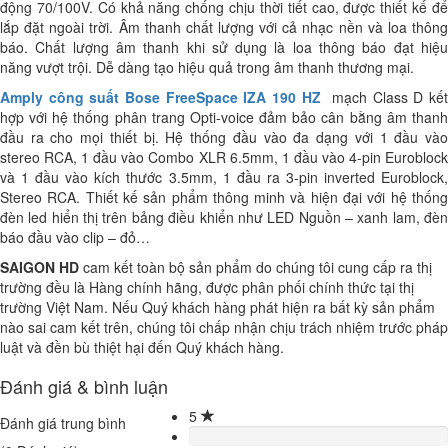
động 70/100V. Có khả năng chống chịu thời tiết cao, được thiết kế để
lắp đặt ngoài trời. Âm thanh chất lượng với cả nhạc nền và loa thông
báo. Chất lượng âm thanh khi sử dụng là loa thông báo đạt hiệu
năng vượt trội. Dễ dàng tạo hiệu quả trong âm thanh thương mại.
Amply công suất Bose FreeSpace IZA 190 HZ
mạch Class D kế
hợp với hệ thống phân trang Opti-voice đảm bảo cân bằng âm thanh
đầu ra cho mọi thiết bị. Hệ thống đầu vào đa dạng với 1 đầu vào
stereo RCA, 1 đầu vào Combo XLR 6.5mm, 1 đầu vào 4-pin Euroblock
và 1 đầu vào kích thước 3.5mm, 1 đầu ra 3-pin inverted Euroblock,
Stereo RCA. Thiết kế sản phẩm thông minh và hiện đại với hệ thống
đèn led hiển thị trên bảng điều khiển như LED Nguồn – xanh lam, đèn
báo đầu vào clip – đỏ…
SAIGON HD
cam kết toàn bộ sản phẩm do chúng tôi cung cấp ra thị
trường đều là Hàng chính hãng, được phân phối chính thức tại thị
trường Việt Nam. Nếu Quý khách hàng phát hiện ra bất kỳ sản phẩm
nào sai cam kết trên, chúng tôi chấp nhận chịu trách nhiệm trước pháp
luật và đền bù thiệt hại đến Quý khách hàng.
Đánh giá & bình luận
5
Đánh giá trung bình