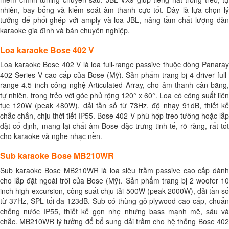
nhiên, bay bổng và kiểm soát âm thanh cực tốt. Đây là lựa chọn lý
tưởng để phối ghép với amply và loa JBL, nâng tầm chất lượng dàn
karaoke gia đình và bán chuyên nghiệp.
Loa karaoke Bose 402 V
Loa karaoke Bose 402 V là loa full-range passive thuộc dòng Panaray
402 Series V cao cấp của Bose (Mỹ). Sản phẩm trang bị 4 driver full-
range 4.5 inch công nghệ Articulated Array, cho âm thanh cân bằng,
tự nhiên, trong trẻo với góc phủ rộng 120° x 60°. Loa có công suất liên
tục 120W (peak 480W), dải tần số từ 73Hz, độ nhạy 91dB, thiết kế
chắc chắn, chịu thời tiết IP55. Bose 402 V phù hợp treo tường hoặc lắp
đặt cố định, mang lại chất âm Bose đặc trưng tinh tế, rõ ràng, rất tốt
cho karaoke và nghe nhạc nền.
Sub karaoke Bose MB210WR
Sub karaoke Bose MB210WR là loa siêu trầm passive cao cấp dành
cho lắp đặt ngoài trời của Bose (Mỹ). Sản phẩm trang bị 2 woofer 10
inch high-excursion, công suất chịu tải 500W (peak 2000W), dải tần số
từ 37Hz, SPL tối đa 123dB. Sub có thùng gỗ plywood cao cấp, chuẩn
chống nước IP55, thiết kế gọn nhẹ nhưng bass mạnh mẽ, sâu và
chắc. MB210WR lý tưởng để bổ sung dải trầm cho hệ thống Bose 402