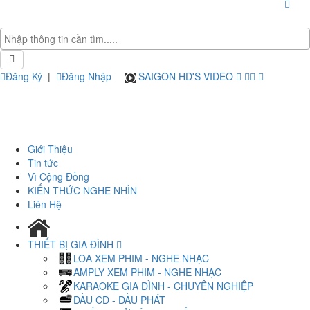
Đăng Ký
|
Đăng Nhập
SAIGON HD'S VIDEO
Giới Thiệu
Tin tức
Vì Cộng Đồng
KIẾN THỨC NGHE NHÌN
Liên Hệ
THIẾT BỊ GIA ĐÌNH
LOA XEM PHIM - NGHE NHẠC
AMPLY XEM PHIM - NGHE NHẠC
KARAOKE GIA ĐÌNH - CHUYÊN NGHIỆP
ĐẦU CD - ĐẦU PHÁT