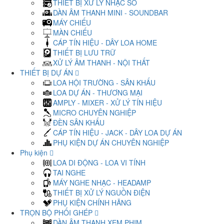
THIẾT BỊ XỬ LÝ NHẠC SỐ
DÀN ÂM THANH MINI - SOUNDBAR
MÁY CHIẾU
MÀN CHIẾU
CÁP TÍN HIỆU - DÂY LOA HOME
THIẾT BỊ LƯU TRỮ
XỬ LÝ ÂM THANH - NỘI THẤT
THIẾT BỊ DỰ ÁN
LOA HỘI TRƯỜNG - SÂN KHẤU
LOA DỰ ÁN - THƯƠNG MẠI
AMPLY - MIXER - XỬ LÝ TÍN HIỆU
MICRO CHUYÊN NGHIỆP
ĐÈN SÂN KHẤU
CÁP TÍN HIỆU - JACK - DÂY LOA DỰ ÁN
PHỤ KIỆN DỰ ÁN CHUYÊN NGHIỆP
Phụ kiện
LOA DI ĐỘNG - LOA VI TÍNH
TAI NGHE
MÁY NGHE NHẠC - HEADAMP
THIẾT BỊ XỬ LÝ NGUỒN ĐIỆN
PHỤ KIỆN CHÍNH HÃNG
TRỌN BỘ PHỐI GHÉP
DÀN ÂM THANH XEM PHIM