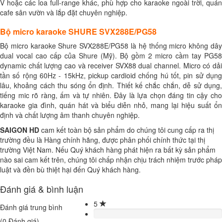
V hoặc các loa full-range khác, phù hợp cho karaoke ngoài trời, quán
cafe sân vườn và lắp đặt chuyên nghiệp.
Bộ micro karaoke SHURE SVX288E/PG58
Bộ micro karaoke Shure SVX288E/PG58 là hệ thống micro không dây
dual vocal cao cấp của Shure (Mỹ). Bộ gồm 2 micro cầm tay PG58
dynamic chất lượng cao và receiver SVX88 dual channel. Micro có dải
tần số rộng 60Hz - 15kHz, pickup cardioid chống hú tốt, pin sử dụng
lâu, khoảng cách thu sóng ổn định. Thiết kế chắc chắn, dễ sử dụng,
tiếng mic rõ ràng, ấm và tự nhiên. Đây là lựa chọn đáng tin cậy cho
karaoke gia đình, quán hát và biểu diễn nhỏ, mang lại hiệu suất ổn
định và chất lượng âm thanh chuyên nghiệp.
SAIGON HD
cam kết toàn bộ sản phẩm do chúng tôi cung cấp ra thị
trường đều là Hàng chính hãng, được phân phối chính thức tại thị
trường Việt Nam. Nếu Quý khách hàng phát hiện ra bất kỳ sản phẩm
nào sai cam kết trên, chúng tôi chấp nhận chịu trách nhiệm trước pháp
luật và đền bù thiệt hại đến Quý khách hàng.
Đánh giá & bình luận
5
Đánh giá trung bình
(
0
Đánh giá)