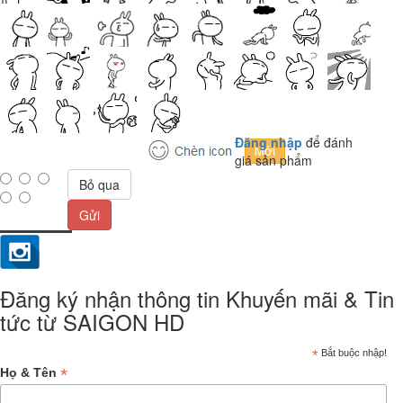
Đăng nhập
để đánh
giá sản phẩm
Bỏ qua
Gửi
Đăng ký nhận thông tin Khuyến mãi & Tin
tức từ SAIGON HD
*
Bắt buộc nhập!
*
Họ & Tên