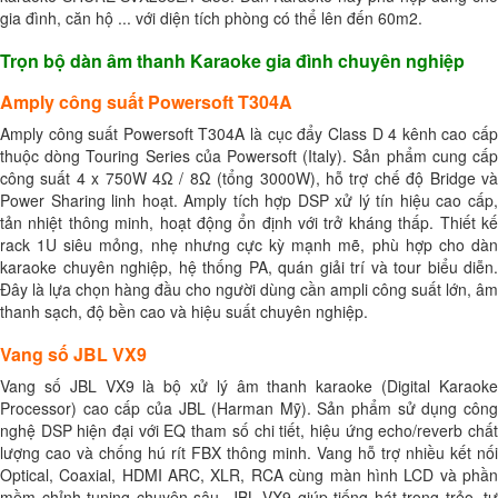
gia đình, căn hộ ... với diện tích phòng có thể lên đến 60m2.
Trọn bộ dàn âm thanh Karaoke gia đình chuyên nghiệp
Amply công suất Powersoft T304A
Amply công suất Powersoft T304A là cục đẩy Class D 4 kênh cao cấp
thuộc dòng Touring Series của Powersoft (Italy). Sản phẩm cung cấp
công suất 4 x 750W 4Ω / 8Ω (tổng 3000W), hỗ trợ chế độ Bridge và
Power Sharing linh hoạt. Amply tích hợp DSP xử lý tín hiệu cao cấp,
tản nhiệt thông minh, hoạt động ổn định với trở kháng thấp. Thiết kế
rack 1U siêu mỏng, nhẹ nhưng cực kỳ mạnh mẽ, phù hợp cho dàn
karaoke chuyên nghiệp, hệ thống PA, quán giải trí và tour biểu diễn.
Đây là lựa chọn hàng đầu cho người dùng cần ampli công suất lớn, âm
thanh sạch, độ bền cao và hiệu suất chuyên nghiệp.
Vang số JBL VX9
Vang số JBL VX9 là bộ xử lý âm thanh karaoke (Digital Karaoke
Processor) cao cấp của JBL (Harman Mỹ). Sản phẩm sử dụng công
nghệ DSP hiện đại với EQ tham số chi tiết, hiệu ứng echo/reverb chất
lượng cao và chống hú rít FBX thông minh. Vang hỗ trợ nhiều kết nối
Optical, Coaxial, HDMI ARC, XLR, RCA cùng màn hình LCD và phần
mềm chỉnh tuning chuyên sâu. JBL VX9 giúp tiếng hát trong trẻo, tự