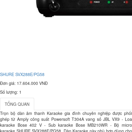
SHURE SVX288E/PG58
Đơn giá:
17.604.000 VNĐ
Số lượng: 1
TỔNG QUAN
Trọn bộ dàn âm thanh Karaoke gia đình chuyên nghiệp được phối
ghép từ Amply công suất Powersoft T304A vang số JBL VX9 - Loa
karaoke Bose 402 V - Sub karaoke Bose MB210WR - Bộ micro
karaoke SHURE SVX288E/PG58. Dàn Karaoke này phù hợp dùng cho