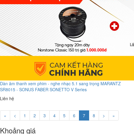
Dàn âm thanh xem phim - nghe nhạc 5.1 sang trọng MARANTZ
SR8015 - SONUS FABER SONETTO V Series
Liên hệ
«
<
1
2
3
4
5
6
7
8
>
»
Khoảng giá