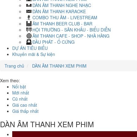
DÀN ÂM THANH NGHE NHẠC
DÀN ÂM THANH KARAOKE
COMBO THU ÂM - LIVESTREAM
ÂM THANH BEER CLUB - BAR
HỘI TRƯỜNG - SÂN KHẤU - BIỂU DIỄN
ÂM THANH CAFE - SHOP - NHÀ HÀNG
ĐẦU PHÁT - Ổ CỨNG
DỰ ÁN TIÊU BIỂU
Khuyến mãi & Sự kiện
Trang chủ
DÀN ÂM THANH XEM PHIM
Xem theo:
Nổi bật
Mới nhất
Cũ nhất
Giá cao nhất
Giá thấp nhất
DÀN ÂM THANH XEM PHIM