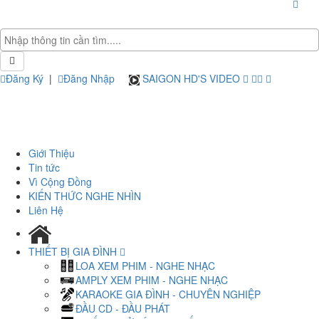
Đăng Ký
|
Đăng Nhập
SAIGON HD'S VIDEO
Giới Thiệu
Tin tức
Vì Cộng Đồng
KIẾN THỨC NGHE NHÌN
Liên Hệ
THIẾT BỊ GIA ĐÌNH
LOA XEM PHIM - NGHE NHẠC
AMPLY XEM PHIM - NGHE NHẠC
KARAOKE GIA ĐÌNH - CHUYÊN NGHIỆP
ĐẦU CD - ĐẦU PHÁT