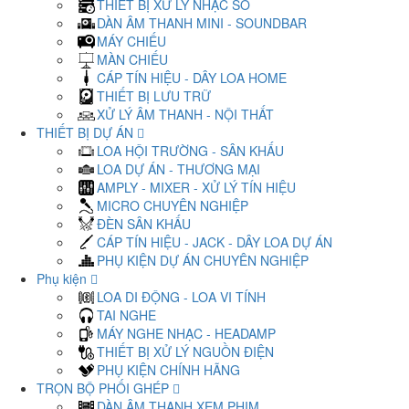
THIẾT BỊ XỬ LÝ NHẠC SỐ
DÀN ÂM THANH MINI - SOUNDBAR
MÁY CHIẾU
MÀN CHIẾU
CÁP TÍN HIỆU - DÂY LOA HOME
THIẾT BỊ LƯU TRỮ
XỬ LÝ ÂM THANH - NỘI THẤT
THIẾT BỊ DỰ ÁN
LOA HỘI TRƯỜNG - SÂN KHẤU
LOA DỰ ÁN - THƯƠNG MẠI
AMPLY - MIXER - XỬ LÝ TÍN HIỆU
MICRO CHUYÊN NGHIỆP
ĐÈN SÂN KHẤU
CÁP TÍN HIỆU - JACK - DÂY LOA DỰ ÁN
PHỤ KIỆN DỰ ÁN CHUYÊN NGHIỆP
Phụ kiện
LOA DI ĐỘNG - LOA VI TÍNH
TAI NGHE
MÁY NGHE NHẠC - HEADAMP
THIẾT BỊ XỬ LÝ NGUỒN ĐIỆN
PHỤ KIỆN CHÍNH HÃNG
TRỌN BỘ PHỐI GHÉP
DÀN ÂM THANH XEM PHIM