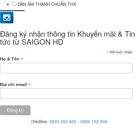
DÀN ÂM THANH CHUẨN THX
Đăng ký nhận thông tin Khuyến mãi & Tin
tức từ SAIGON HD
*
Bắt buộc nhập!
*
Họ & Tên
*
Địa chỉ email
Hotline:
0933.252.606
-
0909.152.606