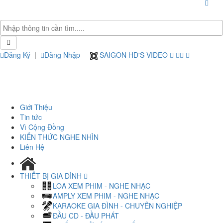
Đăng Ký
|
Đăng Nhập
SAIGON HD'S VIDEO
Giới Thiệu
Tin tức
Vì Cộng Đồng
KIẾN THỨC NGHE NHÌN
Liên Hệ
THIẾT BỊ GIA ĐÌNH
LOA XEM PHIM - NGHE NHẠC
AMPLY XEM PHIM - NGHE NHẠC
KARAOKE GIA ĐÌNH - CHUYÊN NGHIỆP
ĐẦU CD - ĐẦU PHÁT