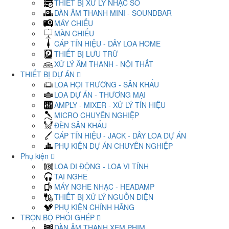
THIẾT BỊ XỬ LÝ NHẠC SỐ
DÀN ÂM THANH MINI - SOUNDBAR
MÁY CHIẾU
MÀN CHIẾU
CÁP TÍN HIỆU - DÂY LOA HOME
THIẾT BỊ LƯU TRỮ
XỬ LÝ ÂM THANH - NỘI THẤT
THIẾT BỊ DỰ ÁN
LOA HỘI TRƯỜNG - SÂN KHẤU
LOA DỰ ÁN - THƯƠNG MẠI
AMPLY - MIXER - XỬ LÝ TÍN HIỆU
MICRO CHUYÊN NGHIỆP
ĐÈN SÂN KHẤU
CÁP TÍN HIỆU - JACK - DÂY LOA DỰ ÁN
PHỤ KIỆN DỰ ÁN CHUYÊN NGHIỆP
Phụ kiện
LOA DI ĐỘNG - LOA VI TÍNH
TAI NGHE
MÁY NGHE NHẠC - HEADAMP
THIẾT BỊ XỬ LÝ NGUỒN ĐIỆN
PHỤ KIỆN CHÍNH HÃNG
TRỌN BỘ PHỐI GHÉP
DÀN ÂM THANH XEM PHIM