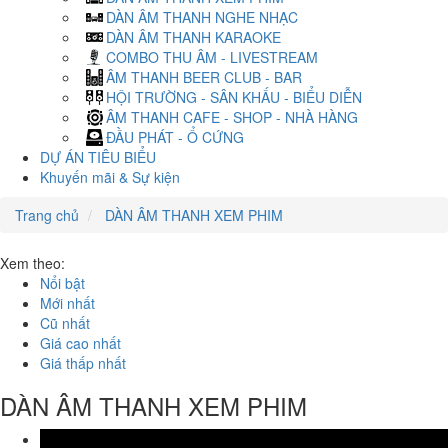
DÀN ÂM THANH NGHE NHẠC
DÀN ÂM THANH KARAOKE
COMBO THU ÂM - LIVESTREAM
ÂM THANH BEER CLUB - BAR
HỘI TRƯỜNG - SÂN KHẤU - BIỂU DIỄN
ÂM THANH CAFE - SHOP - NHÀ HÀNG
ĐẦU PHÁT - Ổ CỨNG
DỰ ÁN TIÊU BIỂU
Khuyến mãi & Sự kiện
Trang chủ
DÀN ÂM THANH XEM PHIM
Xem theo:
Nổi bật
Mới nhất
Cũ nhất
Giá cao nhất
Giá thấp nhất
DÀN ÂM THANH XEM PHIM