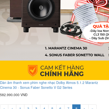
Dàn âm thanh xem phim nghe nhạc Dolby Atmos 5.1.2 Marantz
Cinema 30 - Sonus Faber Sonetto V G2 Series
582.990.000 VNĐ
«
<
1
2
3
4
5
6
7
8
>
»