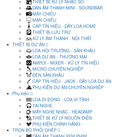
THIẾT BỊ XỬ LÝ NHẠC SỐ
DÀN ÂM THANH MINI - SOUNDBAR
MÁY CHIẾU
MÀN CHIẾU
CÁP TÍN HIỆU - DÂY LOA HOME
THIẾT BỊ LƯU TRỮ
XỬ LÝ ÂM THANH - NỘI THẤT
THIẾT BỊ DỰ ÁN
LOA HỘI TRƯỜNG - SÂN KHẤU
LOA DỰ ÁN - THƯƠNG MẠI
AMPLY - MIXER - XỬ LÝ TÍN HIỆU
MICRO CHUYÊN NGHIỆP
ĐÈN SÂN KHẤU
CÁP TÍN HIỆU - JACK - DÂY LOA DỰ ÁN
PHỤ KIỆN DỰ ÁN CHUYÊN NGHIỆP
Phụ kiện
LOA DI ĐỘNG - LOA VI TÍNH
TAI NGHE
MÁY NGHE NHẠC - HEADAMP
THIẾT BỊ XỬ LÝ NGUỒN ĐIỆN
PHỤ KIỆN CHÍNH HÃNG
TRỌN BỘ PHỐI GHÉP
DÀN ÂM THANH XEM PHIM