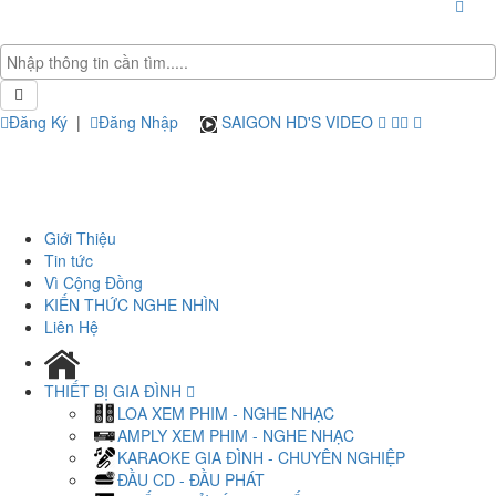
Đăng Ký
|
Đăng Nhập
SAIGON HD'S VIDEO
Giới Thiệu
Tin tức
Vì Cộng Đồng
KIẾN THỨC NGHE NHÌN
Liên Hệ
THIẾT BỊ GIA ĐÌNH
LOA XEM PHIM - NGHE NHẠC
AMPLY XEM PHIM - NGHE NHẠC
KARAOKE GIA ĐÌNH - CHUYÊN NGHIỆP
ĐẦU CD - ĐẦU PHÁT