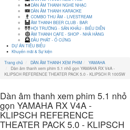
DÀN ÂM THANH NGHE NHẠC
DÀN ÂM THANH KARAOKE
COMBO THU ÂM - LIVESTREAM
ÂM THANH BEER CLUB - BAR
HỘI TRƯỜNG - SÂN KHẤU - BIỂU DIỄN
ÂM THANH CAFE - SHOP - NHÀ HÀNG
ĐẦU PHÁT - Ổ CỨNG
DỰ ÁN TIÊU BIỂU
Khuyến mãi & Sự kiện
Trang chủ
DÀN ÂM THANH XEM PHIM
YAMAHA
Dàn âm thanh xem phim 5.1 nhỏ gọn YAMAHA RX V4A -
KLIPSCH REFERENCE THEATER PACK 5.0 - KLIPSCH R 100SW
Dàn âm thanh xem phim 5.1 nhỏ
gọn YAMAHA RX V4A -
KLIPSCH REFERENCE
THEATER PACK 5.0 - KLIPSCH