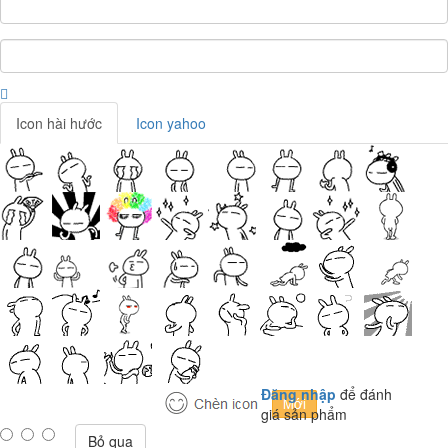
Icon hài hước
Icon yahoo
Đăng nhập
để đánh
giá sản phẩm
Bỏ qua