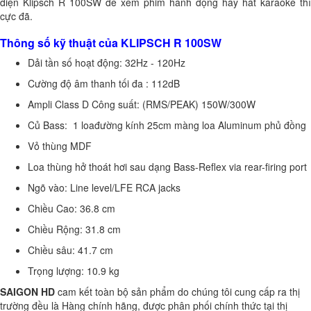
điện Klipsch R 100SW để xem phim hành động hay hát karaoke thì
cực đã.
Thông số kỹ thuật của KLIPSCH R 100SW
Dải tần số hoạt động: 32Hz - 120Hz
Cường độ âm thanh tối đa : 112dB
Ampli Class D Công suất: (RMS/PEAK) 150W/300W
Củ Bass: 1 loađường kính 25cm màng loa Aluminum phủ đồng
Vỏ thùng MDF
Loa thùng hở thoát hơi sau dạng Bass-Reflex via rear-firing port
Ngõ vào: Line level/LFE RCA jacks
Chiều Cao: 36.8 cm
Chiều Rộng: 31.8 cm
Chiều sâu: 41.7 cm
Trọng lượng: 10.9 kg
SAIGON HD
cam kết toàn bộ sản phẩm do chúng tôi cung cấp ra thị
trường đều là Hàng chính hãng, được phân phối chính thức tại thị