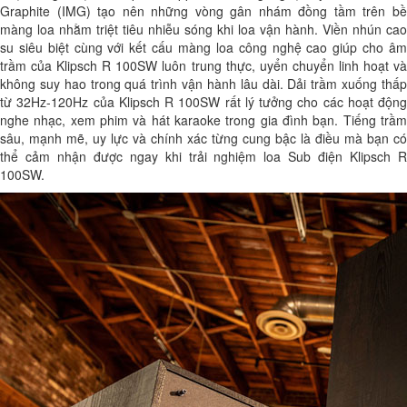
Graphite (IMG) tạo nên những vòng gân nhám đồng tầm trên bề
màng loa nhằm triệt tiêu nhiễu sóng khi loa vận hành. Viền nhún cao
su siêu biệt cùng với kết cấu màng loa công nghệ cao giúp cho âm
trầm của Klipsch R 100SW luôn trung thực, uyển chuyển linh hoạt và
không suy hao trong quá trình vận hành lâu dài. Dải trầm xuống thấp
từ 32Hz-120Hz của Klipsch R 100SW rất lý tưởng cho các hoạt động
nghe nhạc, xem phim và hát karaoke trong gia đình bạn. Tiếng trầm
sâu, mạnh mẽ, uy lực và chính xác từng cung bậc là điều mà bạn có
thể cảm nhận được ngay khi trải nghiệm loa Sub điện Klipsch R
100SW.