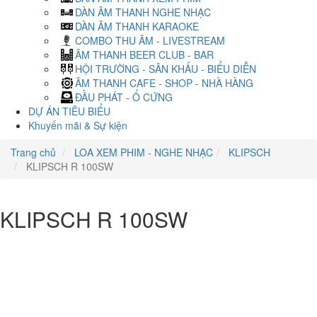
DÀN ÂM THANH NGHE NHẠC
DÀN ÂM THANH KARAOKE
COMBO THU ÂM - LIVESTREAM
ÂM THANH BEER CLUB - BAR
HỘI TRƯỜNG - SÂN KHẤU - BIỂU DIỄN
ÂM THANH CAFE - SHOP - NHÀ HÀNG
ĐẦU PHÁT - Ổ CỨNG
DỰ ÁN TIÊU BIỂU
Khuyến mãi & Sự kiện
Trang chủ
LOA XEM PHIM - NGHE NHẠC
KLIPSCH
KLIPSCH R 100SW
KLIPSCH R 100SW