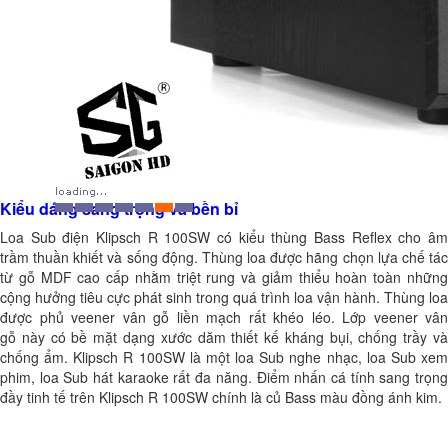
Kiểu dáng sang trọng và bền bỉ
Loa Sub điện Klipsch R 100SW có kiểu thùng Bass Reflex cho âm
trầm thuần khiết và sống động. Thùng loa được hãng chọn lựa chế tác
từ gỗ MDF cao cấp nhằm triệt rung và giảm thiểu hoàn toàn những
cộng hưởng tiêu cực phát sinh trong quá trình loa vận hành. Thùng loa
được phủ veener vân gỗ liền mạch rất khéo léo. Lớp veener vân
gỗ này có bề mặt dạng xước dăm thiết kế kháng bụi, chống trầy và
chống ẩm. Klipsch R 100SW là một loa Sub nghe nhạc, loa Sub xem
phim, loa Sub hát karaoke rất đa năng. Điểm nhấn cá tính sang trọng
đầy tinh tế trên Klipsch R 100SW chính là củ Bass màu đồng ánh kim.