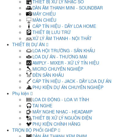
THIẾT BỊ XỬ LÝ NHẠC SỐ
DÀN ÂM THANH MINI - SOUNDBAR
MÁY CHIẾU
MÀN CHIẾU
CÁP TÍN HIỆU - DÂY LOA HOME
THIẾT BỊ LƯU TRỮ
XỬ LÝ ÂM THANH - NỘI THẤT
THIẾT BỊ DỰ ÁN
LOA HỘI TRƯỜNG - SÂN KHẤU
LOA DỰ ÁN - THƯƠNG MẠI
AMPLY - MIXER - XỬ LÝ TÍN HIỆU
MICRO CHUYÊN NGHIỆP
ĐÈN SÂN KHẤU
CÁP TÍN HIỆU - JACK - DÂY LOA DỰ ÁN
PHỤ KIỆN DỰ ÁN CHUYÊN NGHIỆP
Phụ kiện
LOA DI ĐỘNG - LOA VI TÍNH
TAI NGHE
MÁY NGHE NHẠC - HEADAMP
THIẾT BỊ XỬ LÝ NGUỒN ĐIỆN
PHỤ KIỆN CHÍNH HÃNG
TRỌN BỘ PHỐI GHÉP
DÀN ÂM THANH XEM PHIM