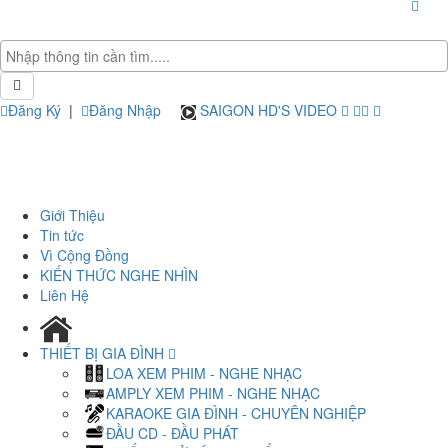
Đăng Ký
|
Đăng Nhập
SAIGON HD'S VIDEO
Giới Thiệu
Tin tức
Vì Cộng Đồng
KIẾN THỨC NGHE NHÌN
Liên Hệ
THIẾT BỊ GIA ĐÌNH
LOA XEM PHIM - NGHE NHẠC
AMPLY XEM PHIM - NGHE NHẠC
KARAOKE GIA ĐÌNH - CHUYÊN NGHIỆP
ĐẦU CD - ĐẦU PHÁT