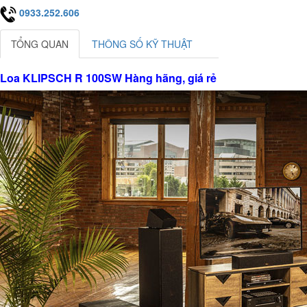
0933.252.606
TỔNG QUAN
THÔNG SỐ KỸ THUẬT
Loa KLIPSCH R 100SW Hàng hãng, giá rẻ