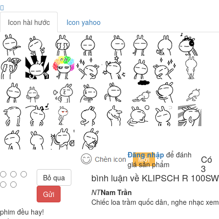
Icon hài hước
Icon yahoo
Đăng nhập
để đánh
Có
giá sản phẩm
3
bình luận về KLIPSCH R 100SW
Bỏ qua
NT
Nam Trần
Gửi
Chiếc loa trầm quốc dân, nghe nhạc xem
phim đều hay!