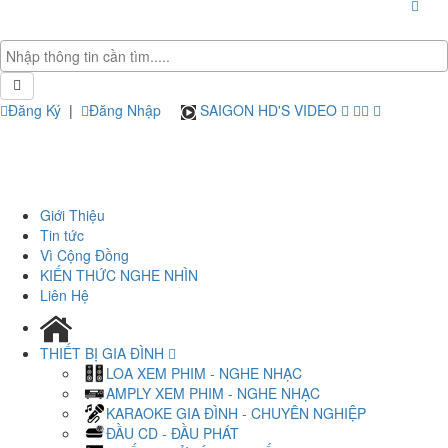
Đăng Ký
|
Đăng Nhập
SAIGON HD'S VIDEO
Giới Thiệu
Tin tức
Vì Cộng Đồng
KIẾN THỨC NGHE NHÌN
Liên Hệ
THIẾT BỊ GIA ĐÌNH
LOA XEM PHIM - NGHE NHẠC
AMPLY XEM PHIM - NGHE NHẠC
KARAOKE GIA ĐÌNH - CHUYÊN NGHIỆP
ĐẦU CD - ĐẦU PHÁT