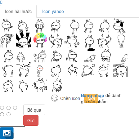
Icon hài hước
Icon yahoo
Đăng nhập
để đánh
giá sản phẩm
Bỏ qua
Gửi