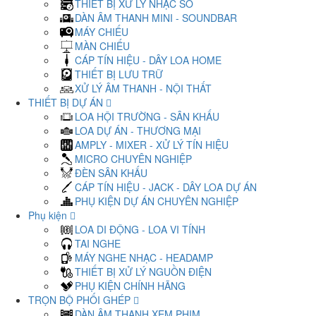
THIẾT BỊ XỬ LÝ NHẠC SỐ
DÀN ÂM THANH MINI - SOUNDBAR
MÁY CHIẾU
MÀN CHIẾU
CÁP TÍN HIỆU - DÂY LOA HOME
THIẾT BỊ LƯU TRỮ
XỬ LÝ ÂM THANH - NỘI THẤT
THIẾT BỊ DỰ ÁN
LOA HỘI TRƯỜNG - SÂN KHẤU
LOA DỰ ÁN - THƯƠNG MẠI
AMPLY - MIXER - XỬ LÝ TÍN HIỆU
MICRO CHUYÊN NGHIỆP
ĐÈN SÂN KHẤU
CÁP TÍN HIỆU - JACK - DÂY LOA DỰ ÁN
PHỤ KIỆN DỰ ÁN CHUYÊN NGHIỆP
Phụ kiện
LOA DI ĐỘNG - LOA VI TÍNH
TAI NGHE
MÁY NGHE NHẠC - HEADAMP
THIẾT BỊ XỬ LÝ NGUỒN ĐIỆN
PHỤ KIỆN CHÍNH HÃNG
TRỌN BỘ PHỐI GHÉP
DÀN ÂM THANH XEM PHIM