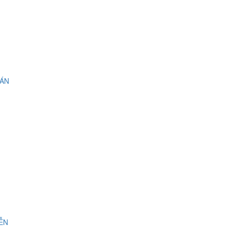
 ÁN
IỄN