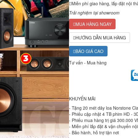
Miễn phí giao hàng, lắp đặt nội th
Trải nghiệm tại showroom
MUA HÀNG NGAY
HƯỚNG DẪN MUA HÀNG
BÁO GIÁ CAO
Tư vấn - Mua hàng
KHUYẾN MÃI
- Tặng 20 mét dây loa Norstone Cla
- Phiếu cập nhật 4 TB phim HD - 3D
- Phiếu mua hàng trị giá 300.000 
- Miễn phí lắp đặt & vận chuyển nộ
- Bảo hành, hỗ trợ tận nơi