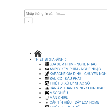
THIẾT BỊ GIA ĐÌNH
LOA XEM PHIM - NGHE NHẠC
AMPLY XEM PHIM - NGHE NHẠC
KARAOKE GIA ĐÌNH - CHUYÊN NGH
ĐẦU CD - ĐẦU PHÁT
THIẾT BỊ XỬ LÝ NHẠC SỐ
DÀN ÂM THANH MINI - SOUNDBAR
MÁY CHIẾU
MÀN CHIẾU
CÁP TÍN HIỆU - DÂY LOA HOME