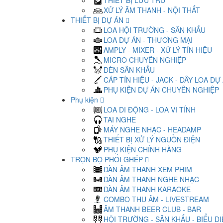
THIẾT BỊ LƯU TRỮ
XỬ LÝ ÂM THANH - NỘI THẤT
THIẾT BỊ DỰ ÁN
LOA HỘI TRƯỜNG - SÂN KHẤU
LOA DỰ ÁN - THƯƠNG MẠI
AMPLY - MIXER - XỬ LÝ TÍN HIỆU
MICRO CHUYÊN NGHIỆP
ĐÈN SÂN KHẤU
CÁP TÍN HIỆU - JACK - DÂY LOA DỰ
PHỤ KIỆN DỰ ÁN CHUYÊN NGHIỆP
Phụ kiện
LOA DI ĐỘNG - LOA VI TÍNH
TAI NGHE
MÁY NGHE NHẠC - HEADAMP
THIẾT BỊ XỬ LÝ NGUỒN ĐIỆN
PHỤ KIỆN CHÍNH HÃNG
TRỌN BỘ PHỐI GHÉP
DÀN ÂM THANH XEM PHIM
DÀN ÂM THANH NGHE NHẠC
DÀN ÂM THANH KARAOKE
COMBO THU ÂM - LIVESTREAM
ÂM THANH BEER CLUB - BAR
HỘI TRƯỜNG - SÂN KHẤU - BIỂU D