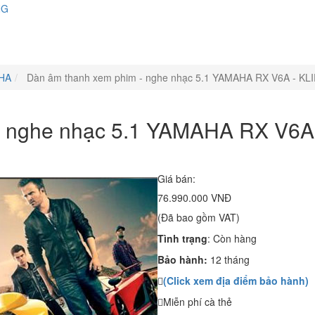
NG
HA
Dàn âm thanh xem phim - nghe nhạc 5.1 YAMAHA RX V6A - KLI
- nghe nhạc 5.1 YAMAHA RX V6A
Giá bán:
76.990.000 VNĐ
(Đã bao gồm VAT)
Tình trạng
:
Còn hàng
Bảo hành:
12 tháng
(Click xem địa điểm bảo hành)
Miễn phí cà thẻ