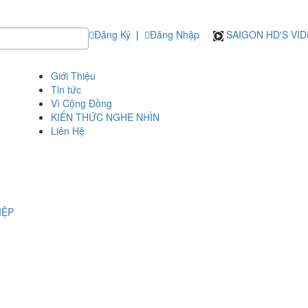
Đăng Ký
|
Đăng Nhập
SAIGON HD'S VI
Giới Thiệu
Tin tức
Vì Cộng Đồng
KIẾN THỨC NGHE NHÌN
Liên Hệ
IỆP