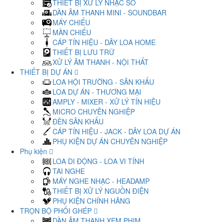
THIẾT BỊ XỬ LÝ NHẠC SỐ
DÀN ÂM THANH MINI - SOUNDBAR
MÁY CHIẾU
MÀN CHIẾU
CÁP TÍN HIỆU - DÂY LOA HOME
THIẾT BỊ LƯU TRỮ
XỬ LÝ ÂM THANH - NỘI THẤT
THIẾT BỊ DỰ ÁN
LOA HỘI TRƯỜNG - SÂN KHẤU
LOA DỰ ÁN - THƯƠNG MẠI
AMPLY - MIXER - XỬ LÝ TÍN HIỆU
MICRO CHUYÊN NGHIỆP
ĐÈN SÂN KHẤU
CÁP TÍN HIỆU - JACK - DÂY LOA DỰ ÁN
PHỤ KIỆN DỰ ÁN CHUYÊN NGHIỆP
Phụ kiện
LOA DI ĐỘNG - LOA VI TÍNH
TAI NGHE
MÁY NGHE NHẠC - HEADAMP
THIẾT BỊ XỬ LÝ NGUỒN ĐIỆN
PHỤ KIỆN CHÍNH HÃNG
TRỌN BỘ PHỐI GHÉP
DÀN ÂM THANH XEM PHIM