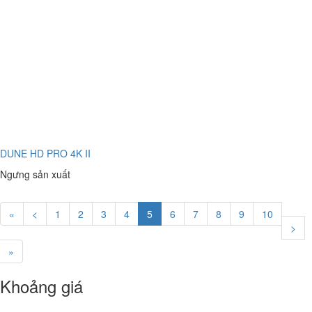
DUNE HD PRO 4K II
Ngưng sản xuất
«
<
1
2
3
4
5
6
7
8
9
10
>
»
Khoảng giá