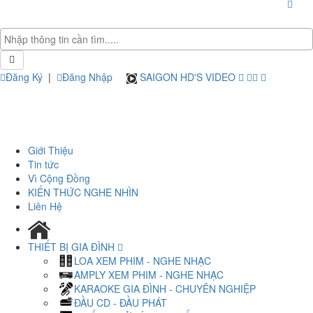
Đăng Ký
|
Đăng Nhập
SAIGON HD'S VIDEO
Giới Thiệu
Tin tức
Vì Cộng Đồng
KIẾN THỨC NGHE NHÌN
Liên Hệ
THIẾT BỊ GIA ĐÌNH
LOA XEM PHIM - NGHE NHẠC
AMPLY XEM PHIM - NGHE NHẠC
KARAOKE GIA ĐÌNH - CHUYÊN NGHIỆP
ĐẦU CD - ĐẦU PHÁT