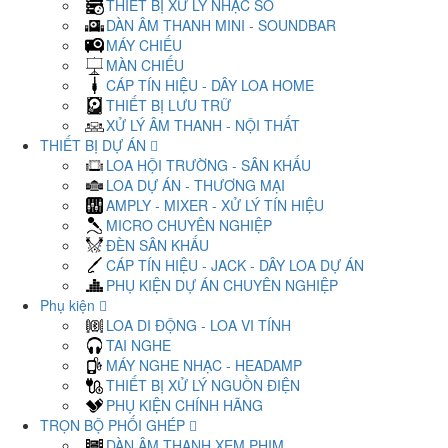
THIẾT BỊ XỬ LÝ NHẠC SỐ
DÀN ÂM THANH MINI - SOUNDBAR
MÁY CHIẾU
MÀN CHIẾU
CÁP TÍN HIỆU - DÂY LOA HOME
THIẾT BỊ LƯU TRỮ
XỬ LÝ ÂM THANH - NỘI THẤT
THIẾT BỊ DỰ ÁN
LOA HỘI TRƯỜNG - SÂN KHẤU
LOA DỰ ÁN - THƯƠNG MẠI
AMPLY - MIXER - XỬ LÝ TÍN HIỆU
MICRO CHUYÊN NGHIỆP
ĐÈN SÂN KHẤU
CÁP TÍN HIỆU - JACK - DÂY LOA DỰ ÁN
PHỤ KIỆN DỰ ÁN CHUYÊN NGHIỆP
Phụ kiện
LOA DI ĐỘNG - LOA VI TÍNH
TAI NGHE
MÁY NGHE NHẠC - HEADAMP
THIẾT BỊ XỬ LÝ NGUỒN ĐIỆN
PHỤ KIỆN CHÍNH HÃNG
TRỌN BỘ PHỐI GHÉP
DÀN ÂM THANH XEM PHIM