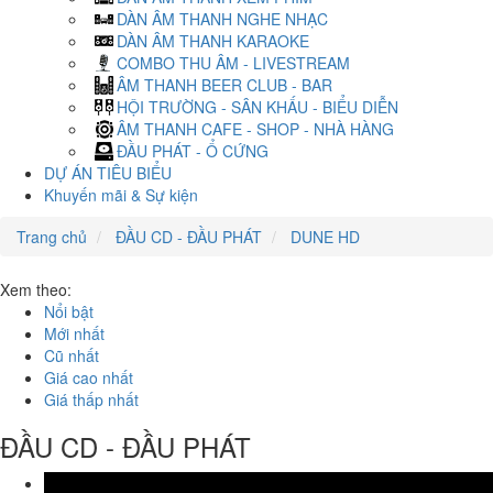
DÀN ÂM THANH NGHE NHẠC
DÀN ÂM THANH KARAOKE
COMBO THU ÂM - LIVESTREAM
ÂM THANH BEER CLUB - BAR
HỘI TRƯỜNG - SÂN KHẤU - BIỂU DIỄN
ÂM THANH CAFE - SHOP - NHÀ HÀNG
ĐẦU PHÁT - Ổ CỨNG
DỰ ÁN TIÊU BIỂU
Khuyến mãi & Sự kiện
Trang chủ
ĐẦU CD - ĐẦU PHÁT
DUNE HD
Xem theo:
Nổi bật
Mới nhất
Cũ nhất
Giá cao nhất
Giá thấp nhất
ĐẦU CD - ĐẦU PHÁT