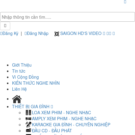
Đăng Ký
|
Đăng Nhập
SAIGON HD'S VIDEO
Giới Thiệu
Tin tức
Vì Cộng Đồng
KIẾN THỨC NGHE NHÌN
Liên Hệ
THIẾT BỊ GIA ĐÌNH
LOA XEM PHIM - NGHE NHẠC
AMPLY XEM PHIM - NGHE NHẠC
KARAOKE GIA ĐÌNH - CHUYÊN NGHIỆP
ĐẦU CD - ĐẦU PHÁT