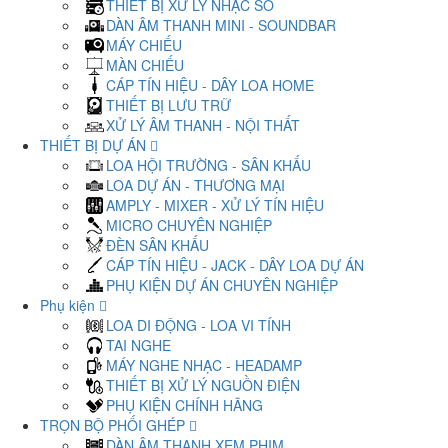
THIẾT BỊ XỬ LÝ NHẠC SỐ
DÀN ÂM THANH MINI - SOUNDBAR
MÁY CHIẾU
MÀN CHIẾU
CÁP TÍN HIỆU - DÂY LOA HOME
THIẾT BỊ LƯU TRỮ
XỬ LÝ ÂM THANH - NỘI THẤT
THIẾT BỊ DỰ ÁN
LOA HỘI TRƯỜNG - SÂN KHẤU
LOA DỰ ÁN - THƯƠNG MẠI
AMPLY - MIXER - XỬ LÝ TÍN HIỆU
MICRO CHUYÊN NGHIỆP
ĐÈN SÂN KHẤU
CÁP TÍN HIỆU - JACK - DÂY LOA DỰ ÁN
PHỤ KIỆN DỰ ÁN CHUYÊN NGHIỆP
Phụ kiện
LOA DI ĐỘNG - LOA VI TÍNH
TAI NGHE
MÁY NGHE NHẠC - HEADAMP
THIẾT BỊ XỬ LÝ NGUỒN ĐIỆN
PHỤ KIỆN CHÍNH HÃNG
TRỌN BỘ PHỐI GHÉP
DÀN ÂM THANH XEM PHIM