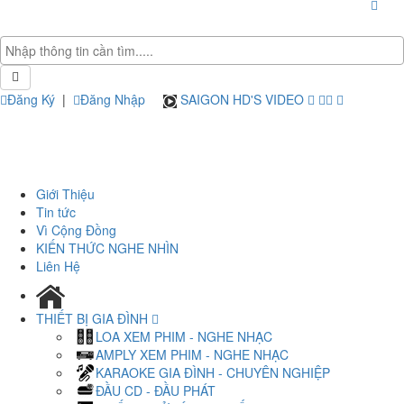
Đăng Ký
|
Đăng Nhập
SAIGON HD'S VIDEO
Giới Thiệu
Tin tức
Vì Cộng Đồng
KIẾN THỨC NGHE NHÌN
Liên Hệ
THIẾT BỊ GIA ĐÌNH
LOA XEM PHIM - NGHE NHẠC
AMPLY XEM PHIM - NGHE NHẠC
KARAOKE GIA ĐÌNH - CHUYÊN NGHIỆP
ĐẦU CD - ĐẦU PHÁT