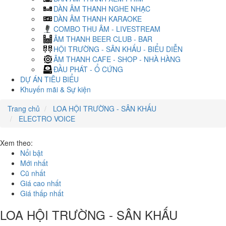
DÀN ÂM THANH NGHE NHẠC
DÀN ÂM THANH KARAOKE
COMBO THU ÂM - LIVESTREAM
ÂM THANH BEER CLUB - BAR
HỘI TRƯỜNG - SÂN KHẤU - BIỂU DIỄN
ÂM THANH CAFE - SHOP - NHÀ HÀNG
ĐẦU PHÁT - Ổ CỨNG
DỰ ÁN TIÊU BIỂU
Khuyến mãi & Sự kiện
Trang chủ
LOA HỘI TRƯỜNG - SÂN KHẤU
ELECTRO VOICE
Xem theo:
Nổi bật
Mới nhất
Cũ nhất
Giá cao nhất
Giá thấp nhất
LOA HỘI TRƯỜNG - SÂN KHẤU