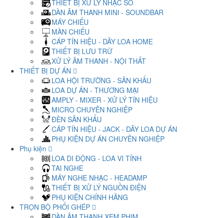
THIẾT BỊ XỬ LÝ NHẠC SỐ
DÀN ÂM THANH MINI - SOUNDBAR
MÁY CHIẾU
MÀN CHIẾU
CÁP TÍN HIỆU - DÂY LOA HOME
THIẾT BỊ LƯU TRỮ
XỬ LÝ ÂM THANH - NỘI THẤT
THIẾT BỊ DỰ ÁN
LOA HỘI TRƯỜNG - SÂN KHẤU
LOA DỰ ÁN - THƯƠNG MẠI
AMPLY - MIXER - XỬ LÝ TÍN HIỆU
MICRO CHUYÊN NGHIỆP
ĐÈN SÂN KHẤU
CÁP TÍN HIỆU - JACK - DÂY LOA DỰ ÁN
PHỤ KIỆN DỰ ÁN CHUYÊN NGHIỆP
Phụ kiện
LOA DI ĐỘNG - LOA VI TÍNH
TAI NGHE
MÁY NGHE NHẠC - HEADAMP
THIẾT BỊ XỬ LÝ NGUỒN ĐIỆN
PHỤ KIỆN CHÍNH HÃNG
TRỌN BỘ PHỐI GHÉP
DÀN ÂM THANH XEM PHIM