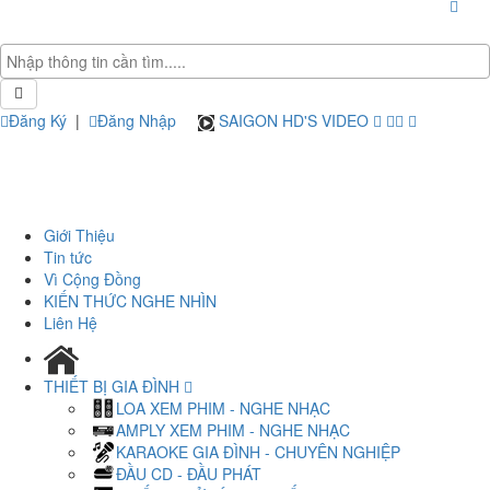
Đăng Ký
|
Đăng Nhập
SAIGON HD'S VIDEO
Giới Thiệu
Tin tức
Vì Cộng Đồng
KIẾN THỨC NGHE NHÌN
Liên Hệ
THIẾT BỊ GIA ĐÌNH
LOA XEM PHIM - NGHE NHẠC
AMPLY XEM PHIM - NGHE NHẠC
KARAOKE GIA ĐÌNH - CHUYÊN NGHIỆP
ĐẦU CD - ĐẦU PHÁT