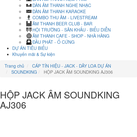
DÀN ÂM THANH NGHE NHẠC
DÀN ÂM THANH KARAOKE
COMBO THU ÂM - LIVESTREAM
ÂM THANH BEER CLUB - BAR
HỘI TRƯỜNG - SÂN KHẤU - BIỂU DIỄN
ÂM THANH CAFE - SHOP - NHÀ HÀNG
ĐẦU PHÁT - Ổ CỨNG
DỰ ÁN TIÊU BIỂU
Khuyến mãi & Sự kiện
Trang chủ
CÁP TÍN HIỆU - JACK - DÂY LOA DỰ ÁN
SOUNDKING
HỘP JACK ÂM SOUNDKING AJ306
HỘP JACK ÂM SOUNDKING
AJ306