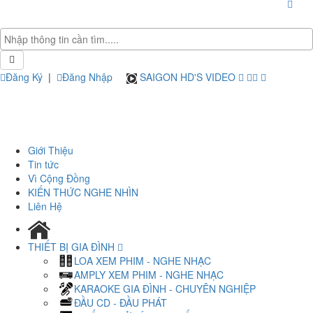
Đăng Ký
|
Đăng Nhập
SAIGON HD'S VIDEO
Giới Thiệu
Tin tức
Vì Cộng Đồng
KIẾN THỨC NGHE NHÌN
Liên Hệ
THIẾT BỊ GIA ĐÌNH
LOA XEM PHIM - NGHE NHẠC
AMPLY XEM PHIM - NGHE NHẠC
KARAOKE GIA ĐÌNH - CHUYÊN NGHIỆP
ĐẦU CD - ĐẦU PHÁT