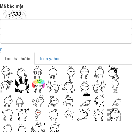
Mã bảo mật
Icon hài hước
Icon yahoo