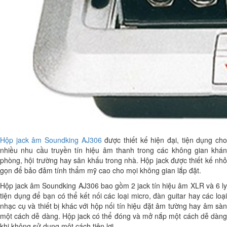
Hộp jack âm Soundking AJ306
được thiết kế hiện đại, tiện dụng ch
nhiều nhu cầu truyền tín hiệu âm thanh trong các không gian khán
phòng, hội trường hay sân khấu trong nhà. Hộp jack được thiết kế nhỏ
gọn để bảo đảm tính thẩm mỹ cao cho mọi không gian lắp đặt.
Hộp jack âm Soundking AJ306 bao gồm 2 jack tín hiệu âm XLR và 6 ly
tiện dụng để bạn có thể kết nối các loại micro, đàn guitar hay các loại
nhạc cụ và thiết bị khác với hộp nối tín hiệu đặt âm tường hay âm sàn
một cách dễ dàng. Hộp jack có thể đóng và mở nắp một cách dễ dàng
khi không sử dụng một cách tiện lợi.