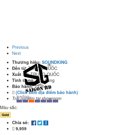
Previous
Next
Thương hiệu:
SOUNDKING
Đến từ
:
TRUNG QUỐC
Xuất xứ
:
TRUNG QUỐC
Tình trạng
:
Còn hàng
Bảo hành:
12 tháng
(Click xem địa điểm bảo hành)
Trải nghiệm tại showroom
Màu sắc:
Gold
Chia sẻ:
9,959