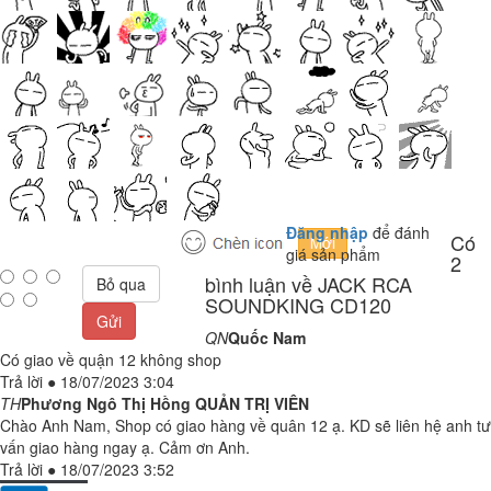
Đăng nhập
để đánh
Có
giá sản phẩm
2
bình luận về JACK RCA
Bỏ qua
SOUNDKING CD120
Gửi
QN
Quốc Nam
Có giao về quận 12 không shop
Trả lời
●
18/07/2023 3:04
TH
Phương Ngô Thị Hồng
QUẢN TRỊ VIÊN
Chào Anh Nam, Shop có giao hàng về quân 12 ạ. KD sẽ liên hệ anh tư
vấn giao hàng ngay ạ. Cảm ơn Anh.
Trả lời
●
18/07/2023 3:52