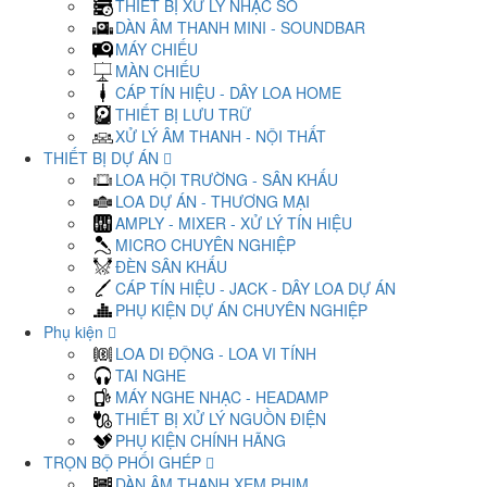
THIẾT BỊ XỬ LÝ NHẠC SỐ
DÀN ÂM THANH MINI - SOUNDBAR
MÁY CHIẾU
MÀN CHIẾU
CÁP TÍN HIỆU - DÂY LOA HOME
THIẾT BỊ LƯU TRỮ
XỬ LÝ ÂM THANH - NỘI THẤT
THIẾT BỊ DỰ ÁN
LOA HỘI TRƯỜNG - SÂN KHẤU
LOA DỰ ÁN - THƯƠNG MẠI
AMPLY - MIXER - XỬ LÝ TÍN HIỆU
MICRO CHUYÊN NGHIỆP
ĐÈN SÂN KHẤU
CÁP TÍN HIỆU - JACK - DÂY LOA DỰ ÁN
PHỤ KIỆN DỰ ÁN CHUYÊN NGHIỆP
Phụ kiện
LOA DI ĐỘNG - LOA VI TÍNH
TAI NGHE
MÁY NGHE NHẠC - HEADAMP
THIẾT BỊ XỬ LÝ NGUỒN ĐIỆN
PHỤ KIỆN CHÍNH HÃNG
TRỌN BỘ PHỐI GHÉP
DÀN ÂM THANH XEM PHIM