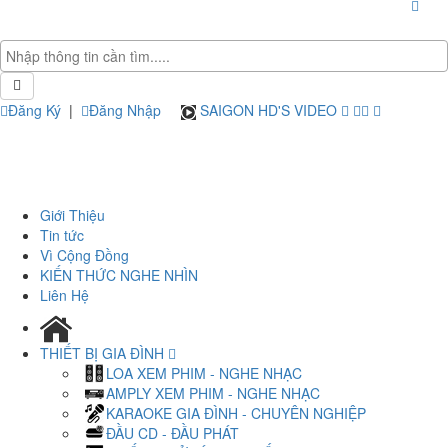
Đăng Ký
|
Đăng Nhập
SAIGON HD'S VIDEO
Giới Thiệu
Tin tức
Vì Cộng Đồng
KIẾN THỨC NGHE NHÌN
Liên Hệ
THIẾT BỊ GIA ĐÌNH
LOA XEM PHIM - NGHE NHẠC
AMPLY XEM PHIM - NGHE NHẠC
KARAOKE GIA ĐÌNH - CHUYÊN NGHIỆP
ĐẦU CD - ĐẦU PHÁT