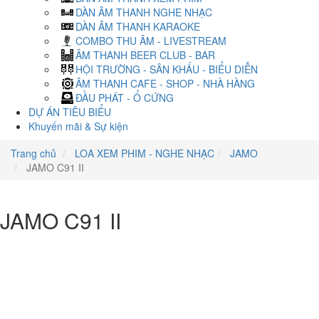
DÀN ÂM THANH NGHE NHẠC
DÀN ÂM THANH KARAOKE
COMBO THU ÂM - LIVESTREAM
ÂM THANH BEER CLUB - BAR
HỘI TRƯỜNG - SÂN KHẤU - BIỂU DIỄN
ÂM THANH CAFE - SHOP - NHÀ HÀNG
ĐẦU PHÁT - Ổ CỨNG
DỰ ÁN TIÊU BIỂU
Khuyến mãi & Sự kiện
Trang chủ
LOA XEM PHIM - NGHE NHẠC
JAMO
JAMO C91 II
JAMO C91 II