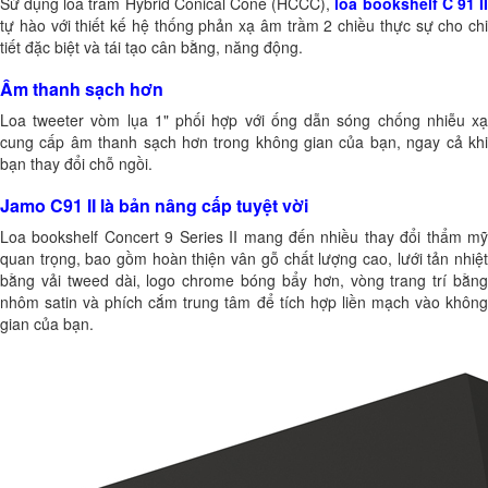
Sử dụng loa trầm Hybrid Conical Cone (HCCC),
loa bookshelf C 91 I
tự hào với thiết kế hệ thống phản xạ âm trầm 2 chiều thực sự cho chi
tiết đặc biệt và tái tạo cân bằng, năng động.
Âm thanh sạch hơn
Loa tweeter vòm lụa 1" phối hợp với ống dẫn sóng chống nhiễu xạ
cung cấp âm thanh sạch hơn trong không gian của bạn, ngay cả khi
bạn thay đổi chỗ ngồi.
Jamo C91 II là bản nâng cấp tuyệt vời
Loa bookshelf Concert 9 Series II mang đến nhiều thay đổi thẩm mỹ
quan trọng, bao gồm hoàn thiện vân gỗ chất lượng cao, lưới tản nhiệt
bằng vải tweed dài, logo chrome bóng bẩy hơn, vòng trang trí bằng
nhôm satin và phích cắm trung tâm để tích hợp liền mạch vào không
gian của bạn.