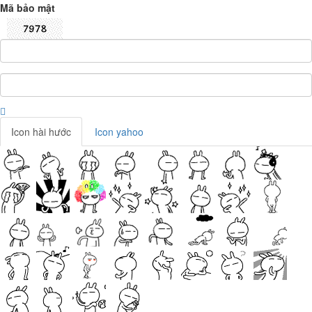
Mã bảo mật
Icon hài hước
Icon yahoo