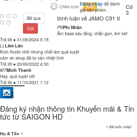
Đăng nhập
để đánh
Có
giá sản phẩm
3
bình luận về JAMO C91 II
Bỏ qua
PN
Phi Nhân
Gửi
Âm bass sâu lắng, chắc gọn, êm tai!
Trả lời
●
31/08/2024 5:18
LL
Lâm Lân
Kích thước nhỏ nhưng chất âm quá tuyệt
cám ơn shop đã tư vấn nhiệt tình
Trả lời
●
20/06/2022 4:30
MT
Minh Thanh
Hay. quá tuyệt vời
Trả lời
●
11/10/2021 1:12
Đăng ký nhận thông tin Khuyến mãi & Tin
tức từ SAIGON HD
*
Bắt buộc nhập!
*
Họ & Tên