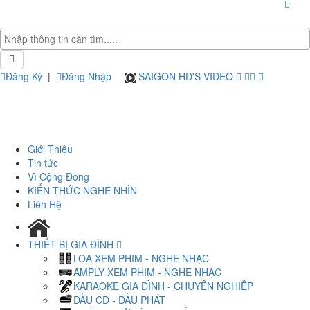
Đăng Ký
|
Đăng Nhập
SAIGON HD'S VIDEO
Giới Thiệu
Tin tức
Vì Cộng Đồng
KIẾN THỨC NGHE NHÌN
Liên Hệ
THIẾT BỊ GIA ĐÌNH
LOA XEM PHIM - NGHE NHẠC
AMPLY XEM PHIM - NGHE NHẠC
KARAOKE GIA ĐÌNH - CHUYÊN NGHIỆP
ĐẦU CD - ĐẦU PHÁT