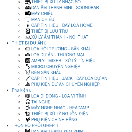
THIẾT BỊ XỬ LÝ NHẠC SỐ
DÀN ÂM THANH MINI - SOUNDBAR
MÁY CHIẾU
MÀN CHIẾU
CÁP TÍN HIỆU - DÂY LOA HOME
THIẾT BỊ LƯU TRỮ
XỬ LÝ ÂM THANH - NỘI THẤT
THIẾT BỊ DỰ ÁN
LOA HỘI TRƯỜNG - SÂN KHẤU
LOA DỰ ÁN - THƯƠNG MẠI
AMPLY - MIXER - XỬ LÝ TÍN HIỆU
MICRO CHUYÊN NGHIỆP
ĐÈN SÂN KHẤU
CÁP TÍN HIỆU - JACK - DÂY LOA DỰ ÁN
PHỤ KIỆN DỰ ÁN CHUYÊN NGHIỆP
Phụ kiện
LOA DI ĐỘNG - LOA VI TÍNH
TAI NGHE
MÁY NGHE NHẠC - HEADAMP
THIẾT BỊ XỬ LÝ NGUỒN ĐIỆN
PHỤ KIỆN CHÍNH HÃNG
TRỌN BỘ PHỐI GHÉP
DÀN ÂM THANH XEM PHIM