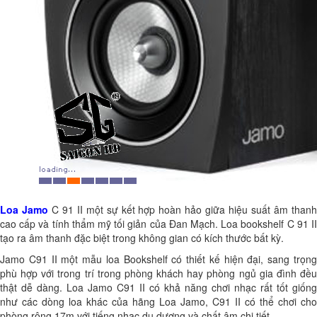
Loa Jamo
C 91 II
một sự kết hợp hoàn hảo giữa hiệu suất âm than
cao cấp và tính thẩm mỹ tối giản của Đan Mạch. Loa bookshelf C 91 II
tạo ra âm thanh đặc biệt trong không gian có kích thước bất kỳ.
Jamo C91 II một mẫu loa Bookshelf có thiết kế hiện đại, sang trọng
phù hợp với trong trí trong phòng khách hay phòng ngủ gia đình đều
thật dễ dàng. Loa Jamo C91 II có khả năng chơi nhạc rất tốt giống
như các dòng loa khác của hãng
Loa Jamo
, C91 II có thể chơi cho
phòng rộng 17m với tiếng nhạc du dương và chất âm chi tiết.