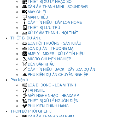
THIẾT BỊ XỬ LÝ NHẠC SỐ
DÀN ÂM THANH MINI - SOUNDBAR
MÁY CHIẾU
MÀN CHIẾU
CÁP TÍN HIỆU - DÂY LOA HOME
THIẾT BỊ LƯU TRỮ
XỬ LÝ ÂM THANH - NỘI THẤT
THIẾT BỊ DỰ ÁN
LOA HỘI TRƯỜNG - SÂN KHẤU
LOA DỰ ÁN - THƯƠNG MẠI
AMPLY - MIXER - XỬ LÝ TÍN HIỆU
MICRO CHUYÊN NGHIỆP
ĐÈN SÂN KHẤU
CÁP TÍN HIỆU - JACK - DÂY LOA DỰ ÁN
PHỤ KIỆN DỰ ÁN CHUYÊN NGHIỆP
Phụ kiện
LOA DI ĐỘNG - LOA VI TÍNH
TAI NGHE
MÁY NGHE NHẠC - HEADAMP
THIẾT BỊ XỬ LÝ NGUỒN ĐIỆN
PHỤ KIỆN CHÍNH HÃNG
TRỌN BỘ PHỐI GHÉP
DÀN ÂM THANH XEM PHIM