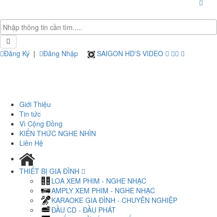
Đăng Ký
|
Đăng Nhập
SAIGON HD'S VIDEO
Giới Thiệu
Tin tức
Vì Cộng Đồng
KIẾN THỨC NGHE NHÌN
Liên Hệ
THIẾT BỊ GIA ĐÌNH
LOA XEM PHIM - NGHE NHẠC
AMPLY XEM PHIM - NGHE NHẠC
KARAOKE GIA ĐÌNH - CHUYÊN NGHIỆP
ĐẦU CD - ĐẦU PHÁT