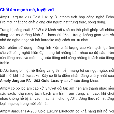
Chất âm mạnh mẽ, tuyệt vời
Ampli Jarguar 203 Gold Luxury Bluetooth tích hợp công nghệ Echo
Pro mới nhất cho chất giọng của người hát trung thực, sống động.
Trang bị công suất 300W x 2 kênh với 4 sò có thể phối ghép với nhiều
dòng loa có đường kính âm bass 20-25cm trong không gian vừa và
nhỏ để nghe nhạc và hát karaoke một cách tối ưu nhất.
Sản phẩm sử dụng những linh kiện chất lượng cao và mạch lọc âm
sắc với công nghệ hiện đại mang tới những bản nhạc có độ sâu, tròn
của tiếng bass và mềm mại của tiếng mid cùng những tí tách của tiếng
treble.
Được trang bị một hệ thống vang tiên tiến mang tới sự ngọt ngào, nổi
bật mỗi khi hát karaoke. Đây có lẽ là điểm nhấn đáng chú ý nhất của
Amply Jarguar PA - 203 Gold Luxury
so với các dòng khác.
Amply có bộ lọc âm cao xử lý tuyệt đối tạp âm nên âm thanh nhạc nền
cực sạch. Khả năng tách bạch âm trầm, âm trung, âm cao, khi chơi
nhạc không hề bị lẫn vào nhau, làm cho người thưởng thức rõ nét từng
loại nhạc cụ trong mỗi bài hát.
Amply Jarguar PA-203 Gold Luxury Bluetooth có khả năng kết nối với