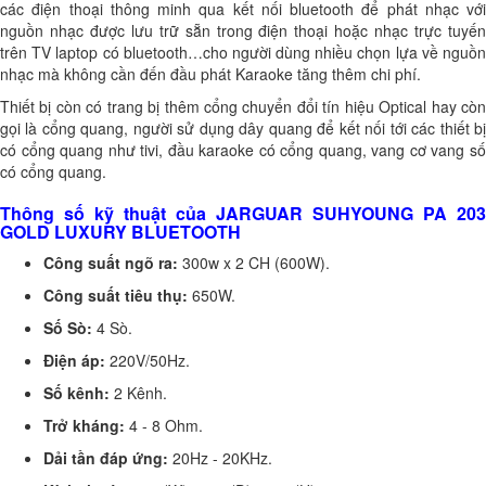
các điện thoại thông minh qua kết nối bluetooth để phát nhạc với
nguồn nhạc được lưu trữ sẵn trong điện thoại hoặc nhạc trực tuyến
trên TV laptop có bluetooth
…cho người dùng nhiều chọn lựa về nguồ
nhạc mà không cần đến đầu phát Karaoke tăng thêm chi phí.
Thiết bị còn có trang bị thêm cổng chuyển đổi tín hiệu Optical hay còn
gọi là cổng quang, người sử dụng dây quang để kết nối tới các thiết bị
có cổng quang như tivi, đầu karaoke có cổng quang, vang cơ vang số
có cổng quang.
Thông số kỹ thuật của JARGUAR SUHYOUNG PA 203
GOLD LUXURY BLUETOOTH
Công suất ngõ ra:
300w x 2 CH (600W).
Công suất tiêu thụ:
650W.
Số Sò:
4 Sò.
Điện áp:
220V/50Hz.
Số kênh:
2 Kênh.
Trở kháng:
4 - 8 Ohm.
Dải tần đáp ứng:
20Hz - 20KHz.