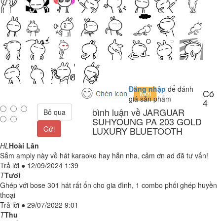
Đăng nhập
để đánh
Có
giá sản phẩm
4
bình luận về JARGUAR
Bỏ qua
SUHYOUNG PA 203 GOLD
Gửi
LUXURY BLUETOOTH
HL
Hoài Lân
Sắm amply này về hát karaoke hay hẳn nha, cảm ơn ad đã tư vấn!
Trả lời
●
12/09/2024 1:39
T
Tươi
Ghép với bose 301 hát rất ổn cho gia đình, 1 combo phối ghép huyền
thoại
Trả lời
●
29/07/2022 9:01
T
Thu