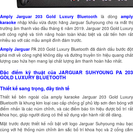
Amply Jarguar 203 Gold Luxury Bluetooth
là dòng
amply
karaoke
nhập khẩu vừa được hãng Jarguar Suhyoung cho ra mắt thị
trường âm thanh vào đầu tháng 6 năm 2019. Jarguar 203 Gold Luxury
với công nghệ và tính năng hoàn toàn khác biệt và cải tiến hơn rất
nhiều so với các mẫu ampli đình đám trước.
Amply Jarguar
PA 203 Gold Luxury Bluetooth đã đánh dấu bước đột
phá mới về công nghệ không dây và đường truyền tín hiệu quang chất
lượng cao hứa hẹn mang lại chất lượng âm thanh hoàn hảo nhất.
Đặc điểm kỹ thuật của JARGUAR SUHYOUNG PA 203
GOLD LUXURY BLUETOOTH
Thiết kế sang trọng, đầy tinh tế
Thiết kế bên ngoài của amply karaoke Jarguar 203 Gold Luxury
Bluetooth là khung kim loại cao cấp chống gỉ phủ lớp sơn đen bóng với
điểm nhấn là các núm chỉnh, và các điểm báo tín hiệu được bố trí rất
khoa học, giúp người dùng có thể sử dụng vận hành rất dễ dàng.
Mặt trước được thiết kế nổi bật với logo Jarguar Suhyoung màu bạc
cùng với hệ thống núm chỉnh âm sắc bố trí khoa học và 2 cổng cắm