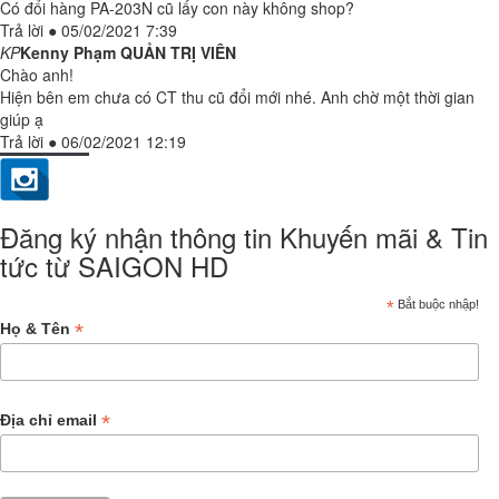
Có đổi hàng PA-203N cũ lấy con này không shop?
Trả lời
●
05/02/2021 7:39
KP
Kenny Phạm
QUẢN TRỊ VIÊN
Chào anh!
Hiện bên em chưa có CT thu cũ đổi mới nhé. Anh chờ một thời gian
giúp ạ
Trả lời
●
06/02/2021 12:19
Đăng ký nhận thông tin Khuyến mãi & Tin
tức từ SAIGON HD
*
Bắt buộc nhập!
*
Họ & Tên
*
Địa chỉ email