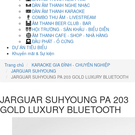
DÀN ÂM THANH NGHE NHẠC
DÀN ÂM THANH KARAOKE
COMBO THU ÂM - LIVESTREAM
ÂM THANH BEER CLUB - BAR
HỘI TRƯỜNG - SÂN KHẤU - BIỂU DIỄN
ÂM THANH CAFE - SHOP - NHÀ HÀNG
ĐẦU PHÁT - Ổ CỨNG
DỰ ÁN TIÊU BIỂU
Khuyến mãi & Sự kiện
Trang chủ
KARAOKE GIA ĐÌNH - CHUYÊN NGHIỆP
JARGUAR SUHYOUNG
JARGUAR SUHYOUNG PA 203 GOLD LUXURY BLUETOOTH
JARGUAR SUHYOUNG PA 203
GOLD LUXURY BLUETOOTH