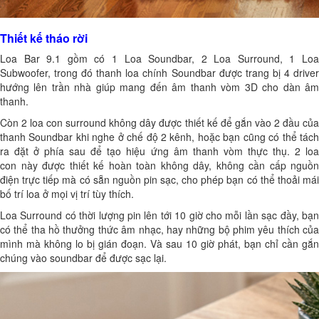
Thiết kế tháo rời
Loa Bar 9.1
gồm có 1
Loa Soundbar
, 2
Loa Surround
, 1
Lo
Subwoofer
, trong đó
thanh loa chính Soundbar
được trang bị 4 drive
hướng lên trần nhà giúp mang đến âm thanh vòm 3D cho dàn âm
thanh.
Còn 2
loa con surround
không dây được thiết kế để gắn vào 2 đầu củ
thanh Soundbar khi nghe ở chế độ 2 kênh, hoặc bạn cũng có thể tách
ra đặt ở phía sau để tạo hiệu ứng âm thanh vòm thực thụ. 2
loa
con
này được thiết kế hoàn toàn không dây, không cần cấp nguồn
điện trực tiếp mà có sẵn nguồn pin sạc, cho phép bạn có thể thoải mái
bố trí loa ở mọi vị trí tùy thích.
Loa Surround
có thời lượng pin lên tới 10 giờ cho mỗi lần sạc đầy, bạ
có thể tha hồ thưởng thức âm nhạc, hay những bộ phim yêu thích của
mình mà không lo bị gián đoạn. Và sau 10 giờ phát, bạn chỉ cần gắn
chúng vào
soundbar
để được sạc lại.