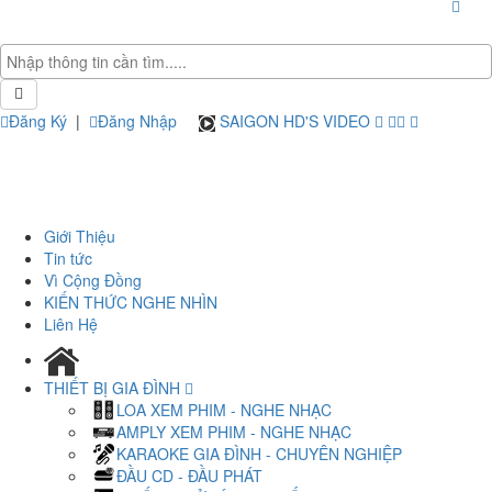
Đăng Ký
|
Đăng Nhập
SAIGON HD'S VIDEO
Giới Thiệu
Tin tức
Vì Cộng Đồng
KIẾN THỨC NGHE NHÌN
Liên Hệ
THIẾT BỊ GIA ĐÌNH
LOA XEM PHIM - NGHE NHẠC
AMPLY XEM PHIM - NGHE NHẠC
KARAOKE GIA ĐÌNH - CHUYÊN NGHIỆP
ĐẦU CD - ĐẦU PHÁT