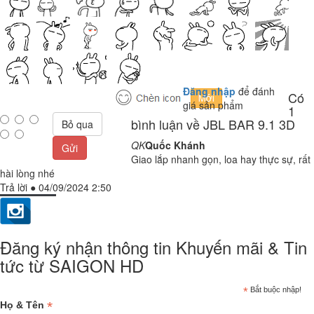
Đăng nhập
để đánh
Có
giá sản phẩm
1
bình luận về JBL BAR 9.1 3D
Bỏ qua
QK
Quốc Khánh
Gửi
Giao lắp nhanh gọn, loa hay thực sự, rất
hài lòng nhé
Trả lời
●
04/09/2024 2:50
Đăng ký nhận thông tin Khuyến mãi & Tin
tức từ SAIGON HD
*
Bắt buộc nhập!
*
Họ & Tên