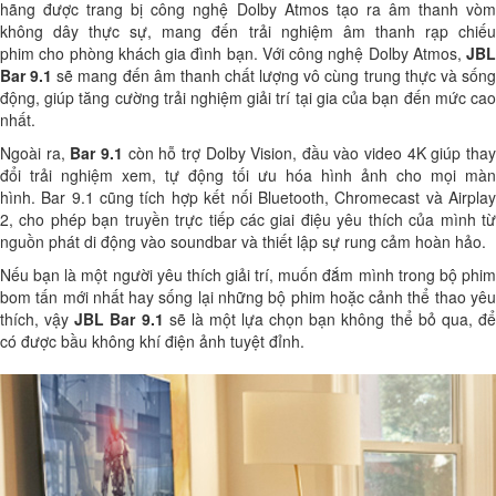
hãng được trang bị
công nghệ Dolby Atmos
tạo ra âm thanh vò
không dây thực sự, mang đến trải nghiệm
âm thanh rạp chiế
phim
cho phòng khách gia đình bạn. Với công nghệ Dolby Atmos,
JBL
Bar 9.1
sẽ mang đến âm thanh chất lượng vô cùng trung thực và sốn
động, giúp tăng cường trải nghiệm giải trí tại gia của bạn đến mức cao
nhất.
Ngoài ra,
Bar 9.1
còn hỗ trợ
Dolby Vision
, đầu vào video 4K giúp tha
đổi trải nghiệm xem, tự động tối ưu hóa hình ảnh cho mọi màn
hình.
Bar 9.1
cũng tích hợp kết nối Bluetooth, Chromecast và Airpla
2, cho phép bạn truyền trực tiếp các giai điệu yêu thích của mình từ
nguồn phát di động vào
soundbar
và thiết lập sự rung cảm hoàn hảo.
Nếu bạn là một người yêu thích giải trí, muốn đắm mình trong bộ phim
bom tấn mới nhất hay sống lại những bộ phim hoặc cảnh thể thao yêu
thích, vậy
JBL Bar 9.1
sẽ là một lựa chọn bạn không thể bỏ qua, đ
có được bầu không khí điện ảnh tuyệt đỉnh.