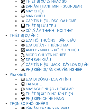
THIẾT BỊ XỬ LÝ NHẠC SỐ
DÀN ÂM THANH MINI - SOUNDBAR
MÁY CHIẾU
MÀN CHIẾU
CÁP TÍN HIỆU - DÂY LOA HOME
THIẾT BỊ LƯU TRỮ
XỬ LÝ ÂM THANH - NỘI THẤT
THIẾT BỊ DỰ ÁN
LOA HỘI TRƯỜNG - SÂN KHẤU
LOA DỰ ÁN - THƯƠNG MẠI
AMPLY - MIXER - XỬ LÝ TÍN HIỆU
MICRO CHUYÊN NGHIỆP
ĐÈN SÂN KHẤU
CÁP TÍN HIỆU - JACK - DÂY LOA DỰ ÁN
PHỤ KIỆN DỰ ÁN CHUYÊN NGHIỆP
Phụ kiện
LOA DI ĐỘNG - LOA VI TÍNH
TAI NGHE
MÁY NGHE NHẠC - HEADAMP
THIẾT BỊ XỬ LÝ NGUỒN ĐIỆN
PHỤ KIỆN CHÍNH HÃNG
TRỌN BỘ PHỐI GHÉP
DÀN ÂM THANH XEM PHIM