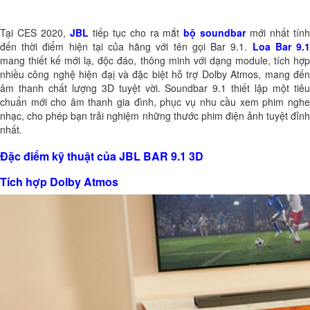
Tại
CES 2020
,
JBL
tiếp tục cho ra mắt
bộ soundbar
mới nhất tín
đến thời điểm hiện tại của hãng với tên gọi
Bar 9.1
.
Loa Bar 9.
mang
thiết kế mới lạ, độc đáo, thông minh với dạng module, tích hợ
nhiều công nghệ hiện đạị và đặc biệt hỗ trợ
Dolby Atmos
, mang đế
âm thanh chất lượng 3D tuyệt vời.
Soundbar 9.1
thiết lập một tiê
chuẩn mới cho âm thanh gia đình, phục vụ nhu cầu
xem phim ngh
nhạc
, cho phép bạn trải nghiệm những thước phim điện ảnh tuyệt đỉnh
nhất.
Đặc điểm kỹ thuật của JBL BAR 9.1 3D
Tích hợp Dolby Atmos