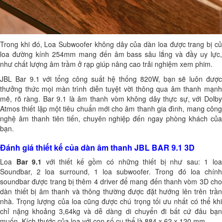
Trong khi đó,
Loa Subwoofer
không dây của dàn loa được trang bị c
loa đường kính 254mm mang đến âm bass sâu lắng và đầy uy lực,
như chất lượng âm trầm ở rạp giúp nâng cao trải nghiệm xem phim.
JBL Bar 9.1
với tổng công suất hệ thống 820W, bạn sẽ luôn đượ
thưởng thức mọi màn trình diễn tuyệt vời thông qua âm thanh mạnh
mẽ, rõ ràng.
Bar 9.1
là âm thanh vòm không dây thực sự, với
Dolb
Atmos
thiết lập một tiêu chuẩn mới cho âm thanh gia đình, mang công
nghệ âm thanh tiên tiến, chuyên nghiệp đến ngay phòng khách của
bạn.
Đánh giá thiết kế của dàn âm thanh JBL BAR 9.1 3D
Loa
Bar 9.1
với thiết kế gồm có những thiết bị như sau: 1 lo
Soundbar, 2 loa surround, 1 loa subwoofer. Trong đó loa chính
soundbar được trang bị thêm 4 driver để mang đến thanh vòm 3D cho
dàn thiết bị âm thanh và thông thường được đặt hướng lên trên trần
nhà. Trọng lượng của loa cũng được chú trọng tối ưu nhất có thể khi
chỉ nặng khoảng 3,64kg và dễ dàng di chuyển đi bất cứ đâu bạn
muốn. Kích thước của loa với con số cụ thể là 884 x 62 x 120 mm.