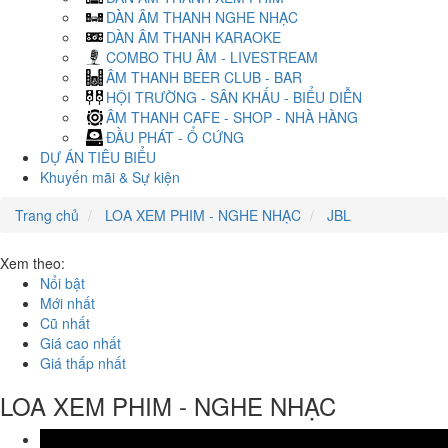
DÀN ÂM THANH NGHE NHẠC
DÀN ÂM THANH KARAOKE
COMBO THU ÂM - LIVESTREAM
ÂM THANH BEER CLUB - BAR
HỘI TRƯỜNG - SÂN KHẤU - BIỂU DIỄN
ÂM THANH CAFE - SHOP - NHÀ HÀNG
ĐẦU PHÁT - Ổ CỨNG
DỰ ÁN TIÊU BIỂU
Khuyến mãi & Sự kiện
Trang chủ
LOA XEM PHIM - NGHE NHẠC
JBL
Xem theo:
Nổi bật
Mới nhất
Cũ nhất
Giá cao nhất
Giá thấp nhất
LOA XEM PHIM - NGHE NHẠC