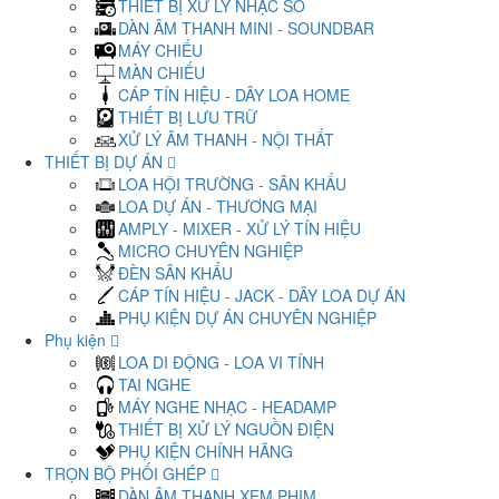
THIẾT BỊ XỬ LÝ NHẠC SỐ
DÀN ÂM THANH MINI - SOUNDBAR
MÁY CHIẾU
MÀN CHIẾU
CÁP TÍN HIỆU - DÂY LOA HOME
THIẾT BỊ LƯU TRỮ
XỬ LÝ ÂM THANH - NỘI THẤT
THIẾT BỊ DỰ ÁN
LOA HỘI TRƯỜNG - SÂN KHẤU
LOA DỰ ÁN - THƯƠNG MẠI
AMPLY - MIXER - XỬ LÝ TÍN HIỆU
MICRO CHUYÊN NGHIỆP
ĐÈN SÂN KHẤU
CÁP TÍN HIỆU - JACK - DÂY LOA DỰ ÁN
PHỤ KIỆN DỰ ÁN CHUYÊN NGHIỆP
Phụ kiện
LOA DI ĐỘNG - LOA VI TÍNH
TAI NGHE
MÁY NGHE NHẠC - HEADAMP
THIẾT BỊ XỬ LÝ NGUỒN ĐIỆN
PHỤ KIỆN CHÍNH HÃNG
TRỌN BỘ PHỐI GHÉP
DÀN ÂM THANH XEM PHIM