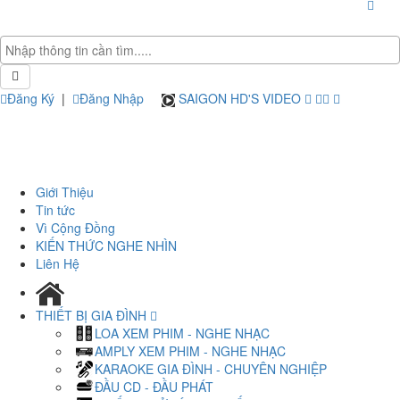
Đăng Ký
|
Đăng Nhập
SAIGON HD'S VIDEO
Giới Thiệu
Tin tức
Vì Cộng Đồng
KIẾN THỨC NGHE NHÌN
Liên Hệ
THIẾT BỊ GIA ĐÌNH
LOA XEM PHIM - NGHE NHẠC
AMPLY XEM PHIM - NGHE NHẠC
KARAOKE GIA ĐÌNH - CHUYÊN NGHIỆP
ĐẦU CD - ĐẦU PHÁT