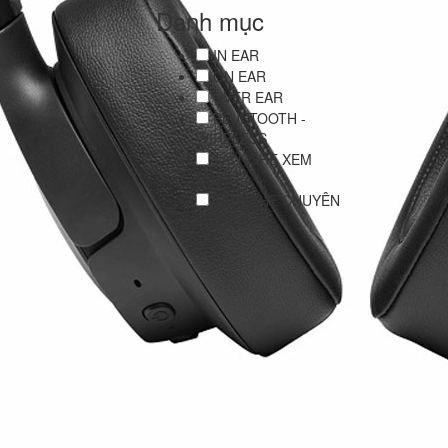
Danh mục
IN EAR
ON EAR
OVER EAR
BLUETOOTH -
WIRELESS
TAI NGHE XEM
PHIM
TAI NGHE CHUYÊN
NGHIỆP