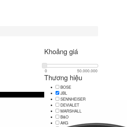
Khoảng giá
Thương hiệu
BOSE
JBL
SENNHEISER
DEVIALET
MARSHALL
B&O
AKG