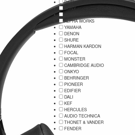
B&W
SONY
KLIPSCH
ALPHA WORKS
YAMAHA
DENON
SHURE
HARMAN KARDON
FOCAL
MONSTER
CAMBRIDGE AUDIO
ONKYO
BEHRINGER
PIONEER
EDIFIER
DALI
KEF
HERCULES
AUDIO TECHNICA
THONET & VANDER
FENDER