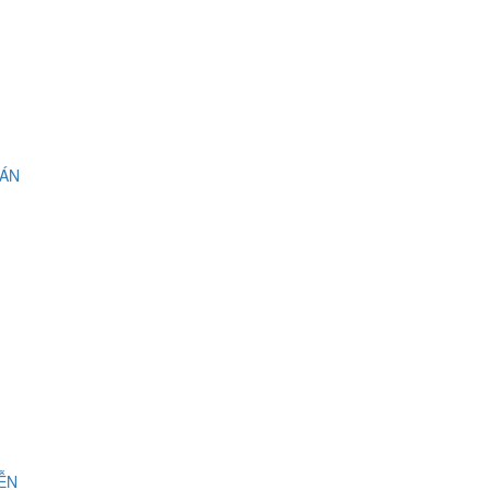
 ÁN
IỄN