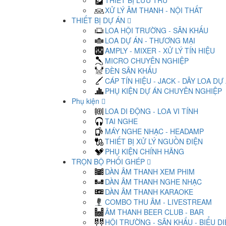
THIẾT BỊ LƯU TRỮ
XỬ LÝ ÂM THANH - NỘI THẤT
THIẾT BỊ DỰ ÁN
LOA HỘI TRƯỜNG - SÂN KHẤU
LOA DỰ ÁN - THƯƠNG MẠI
AMPLY - MIXER - XỬ LÝ TÍN HIỆU
MICRO CHUYÊN NGHIỆP
ĐÈN SÂN KHẤU
CÁP TÍN HIỆU - JACK - DÂY LOA DỰ
PHỤ KIỆN DỰ ÁN CHUYÊN NGHIỆP
Phụ kiện
LOA DI ĐỘNG - LOA VI TÍNH
TAI NGHE
MÁY NGHE NHẠC - HEADAMP
THIẾT BỊ XỬ LÝ NGUỒN ĐIỆN
PHỤ KIỆN CHÍNH HÃNG
TRỌN BỘ PHỐI GHÉP
DÀN ÂM THANH XEM PHIM
DÀN ÂM THANH NGHE NHẠC
DÀN ÂM THANH KARAOKE
COMBO THU ÂM - LIVESTREAM
ÂM THANH BEER CLUB - BAR
HỘI TRƯỜNG - SÂN KHẤU - BIỂU D