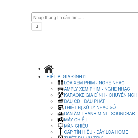
THIẾT BỊ GIA ĐÌNH
LOA XEM PHIM - NGHE NHẠC
AMPLY XEM PHIM - NGHE NHẠC
KARAOKE GIA ĐÌNH - CHUYÊN NGH
ĐẦU CD - ĐẦU PHÁT
THIẾT BỊ XỬ LÝ NHẠC SỐ
DÀN ÂM THANH MINI - SOUNDBAR
MÁY CHIẾU
MÀN CHIẾU
CÁP TÍN HIỆU - DÂY LOA HOME