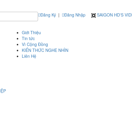
Đăng Ký
|
Đăng Nhập
SAIGON HD'S VI
Giới Thiệu
Tin tức
Vì Cộng Đồng
KIẾN THỨC NGHE NHÌN
Liên Hệ
IỆP