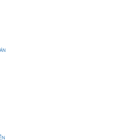
 ÁN
IỄN