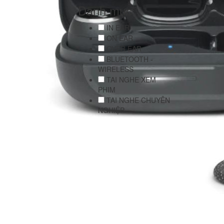
Danh mục
IN EAR
ON EAR
OVER EAR
BLUETOOTH -
WIRELESS
TAI NGHE XEM
PHIM
TAI NGHE CHUYÊN
NGHIỆP