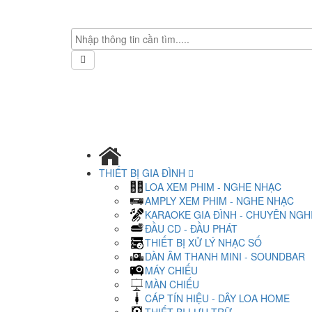
THIẾT BỊ GIA ĐÌNH
LOA XEM PHIM - NGHE NHẠC
AMPLY XEM PHIM - NGHE NHẠC
KARAOKE GIA ĐÌNH - CHUYÊN NGH
ĐẦU CD - ĐẦU PHÁT
THIẾT BỊ XỬ LÝ NHẠC SỐ
DÀN ÂM THANH MINI - SOUNDBAR
MÁY CHIẾU
MÀN CHIẾU
CÁP TÍN HIỆU - DÂY LOA HOME