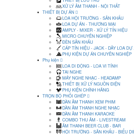
THIẾT BỊ LƯU TRỮ
XỬ LÝ ÂM THANH - NỘI THẤT
THIẾT BỊ DỰ ÁN
LOA HỘI TRƯỜNG - SÂN KHẤU
LOA DỰ ÁN - THƯƠNG MẠI
AMPLY - MIXER - XỬ LÝ TÍN HIỆU
MICRO CHUYÊN NGHIỆP
ĐÈN SÂN KHẤU
CÁP TÍN HIỆU - JACK - DÂY LOA DỰ
PHỤ KIỆN DỰ ÁN CHUYÊN NGHIỆP
Phụ kiện
LOA DI ĐỘNG - LOA VI TÍNH
TAI NGHE
MÁY NGHE NHẠC - HEADAMP
THIẾT BỊ XỬ LÝ NGUỒN ĐIỆN
PHỤ KIỆN CHÍNH HÃNG
TRỌN BỘ PHỐI GHÉP
DÀN ÂM THANH XEM PHIM
DÀN ÂM THANH NGHE NHẠC
DÀN ÂM THANH KARAOKE
COMBO THU ÂM - LIVESTREAM
ÂM THANH BEER CLUB - BAR
HỘI TRƯỜNG - SÂN KHẤU - BIỂU D