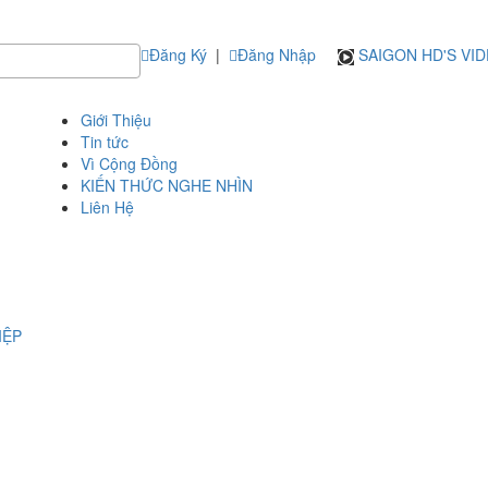
Đăng Ký
|
Đăng Nhập
SAIGON HD'S VI
Giới Thiệu
Tin tức
Vì Cộng Đồng
KIẾN THỨC NGHE NHÌN
Liên Hệ
IỆP