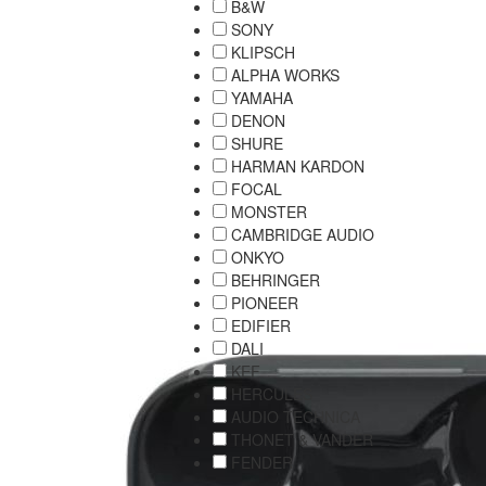
B&W
SONY
KLIPSCH
ALPHA WORKS
YAMAHA
DENON
SHURE
HARMAN KARDON
FOCAL
MONSTER
CAMBRIDGE AUDIO
ONKYO
BEHRINGER
PIONEER
EDIFIER
DALI
KEF
HERCULES
AUDIO TECHNICA
THONET & VANDER
FENDER