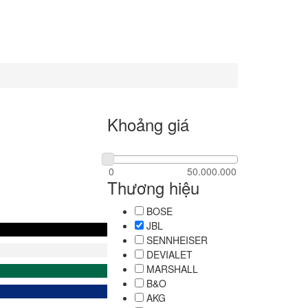
Khoảng giá
Thương hiệu
BOSE
JBL
SENNHEISER
DEVIALET
MARSHALL
B&O
AKG