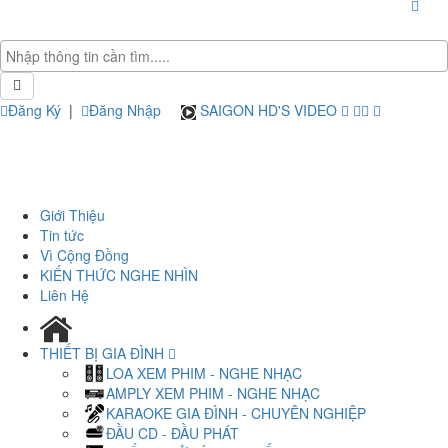
Đăng Ký
|
Đăng Nhập
SAIGON HD'S VIDEO
Giới Thiệu
Tin tức
Vì Cộng Đồng
KIẾN THỨC NGHE NHÌN
Liên Hệ
THIẾT BỊ GIA ĐÌNH
LOA XEM PHIM - NGHE NHẠC
AMPLY XEM PHIM - NGHE NHẠC
KARAOKE GIA ĐÌNH - CHUYÊN NGHIỆP
ĐẦU CD - ĐẦU PHÁT