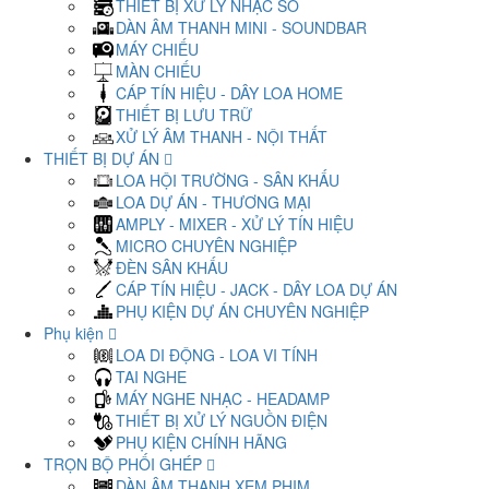
THIẾT BỊ XỬ LÝ NHẠC SỐ
DÀN ÂM THANH MINI - SOUNDBAR
MÁY CHIẾU
MÀN CHIẾU
CÁP TÍN HIỆU - DÂY LOA HOME
THIẾT BỊ LƯU TRỮ
XỬ LÝ ÂM THANH - NỘI THẤT
THIẾT BỊ DỰ ÁN
LOA HỘI TRƯỜNG - SÂN KHẤU
LOA DỰ ÁN - THƯƠNG MẠI
AMPLY - MIXER - XỬ LÝ TÍN HIỆU
MICRO CHUYÊN NGHIỆP
ĐÈN SÂN KHẤU
CÁP TÍN HIỆU - JACK - DÂY LOA DỰ ÁN
PHỤ KIỆN DỰ ÁN CHUYÊN NGHIỆP
Phụ kiện
LOA DI ĐỘNG - LOA VI TÍNH
TAI NGHE
MÁY NGHE NHẠC - HEADAMP
THIẾT BỊ XỬ LÝ NGUỒN ĐIỆN
PHỤ KIỆN CHÍNH HÃNG
TRỌN BỘ PHỐI GHÉP
DÀN ÂM THANH XEM PHIM