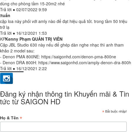
dùng cho phòng tầm 15-20m2 nhé
Trả lời
●
02/07/2022 9:59
t
tuấn
cặp loa này phối với amly nào để đạt hiệu quả tốt. trong tầm 50 triệu
trở lạ
Trả lời
●
16/12/2021 1:53
KP
Kenny Phạm
QUẢN TRỊ VIÊN
Cặp JBL Studio 630 này nếu để ghép dàn nghe nhạc thì anh tham
khảo 2 model sau:
- Denon PMA 800NE: https://saigonhd.com/denon-pma-800ne
- Denon DRA 800H: https://www.saigonhd.com/amply-denon-dra-800h
Trả lời
●
16/12/2021 2:22
Đăng ký nhận thông tin Khuyến mãi & Tin
tức từ SAIGON HD
*
Bắt buộc nhập!
*
Họ & Tên