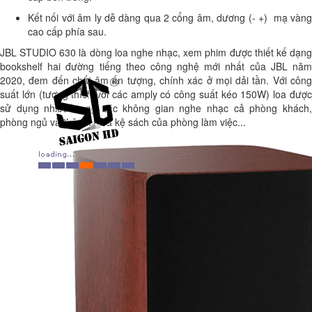
Kết nối với âm ly dễ dàng qua 2 cổng âm, dương (- +) mạ vàng
cao cấp phía sau.
JBL STUDIO 630 là dòng loa nghe nhạc, xem phim được thiết kế dạng
bookshelf hai đường tiếng theo công nghệ mới nhất của JBL năm
2020, đem đến chất âm ấn tượng, chính xác ở mọi dải tần. Với công
suất lớn (tương thích với các amply có công suất kéo 150W) loa được
sử dụng nhiều trong các không gian nghe nhạc cả phòng khách,
phòng ngủ và thậm chí là kệ sách của phòng làm việc...