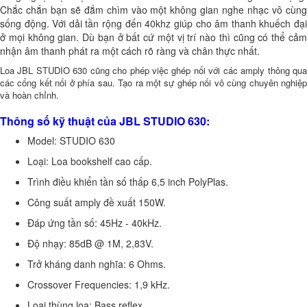
Chắc chắn bạn sẽ đắm chìm vào một không gian nghe nhạc vô cùng
sống động. Với dải tần rộng đến 40khz giúp cho âm thanh khuếch đại
ở mọi không gian. Dù bạn ở bất cứ một vị trí nào thì cũng có thể cảm
nhận âm thanh phát ra một cách rõ ràng và chân thực nhất.
Loa JBL STUDIO 630 cũng cho phép việc ghép nối với các amply thông qua
các cổng kết nối ở phía sau. Tạo ra một sự ghép nối vô cùng chuyên nghiệp
và hoàn chỉnh.
Thông số kỹ thuật của JBL STUDIO 630:
Model: STUDIO 630
Loại: Loa bookshelf cao cấp.
Trình điều khiển tần số thấp 6,5 inch PolyPlas.
Công suất amply đề xuất 150W.
Đáp ứng tần số: 45Hz - 40kHz.
Độ nhạy: 85dB @ 1M, 2,83V.
Trở kháng danh nghĩa: 6 Ohms.
Crossover Frequencies: 1,9 kHz.
Loại thùng loa: Bass reflex