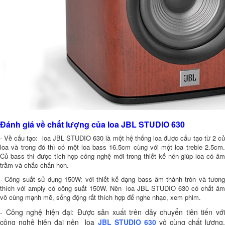
Đánh giá về chất lượng của loa JBL STUDIO 630
- Về cấu tạo: loa JBL STUDIO 630 là một hệ thống loa được cấu tạo từ 2 củ
loa và trong đó thì có một loa bass 16.5cm cùng với một loa treble 2.5cm.
Củ bass thì được tích hợp công nghệ mới trong thiết kế nên giúp loa có âm
trầm và chắc chắn hơn.
- Công suất sử dụng 150W: với thiết kế dạng bass âm thành tròn và tương
thích với amply có công suất 150W. Nên loa JBL STUDIO 630 có chất âm
vô cùng mạnh mẽ, sống động rất thích hợp để nghe nhạc, xem phim.
- Công nghệ hiện đại: Được sản xuất trên dây chuyển tiên tiến với
công nghệ hiện đại nên loa
JBL STUDIO 630
vô cùng chất lượng