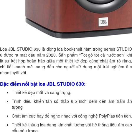
Loa JBL STUDIO 630 là dòng loa bookshelf nằm trong series STUDIO
6 được ra mắt đầu năm 2020. Sản phẩm “Tốt gỗ tốt cả nước sơn” khi
là sự kết hợp hoàn hảo giữa một thiết kế đẹp cùng chất âm rõ ràng,
chi tiết mạnh mẽ mang đến cho người sử dụng một trải nghiệm âm
nhạc tuyệt vời.
Đặc điểm nổi bật loa JBL STUDIO 630:
Thiết kế đẹp mắt và sang trọng.
Trình điều khiển tần số thấp 6,5 inch đem đến âm trầm ấn
tượng
Chất âm cực hay để nghe nhạc với công nghệ PolyPlas tiên tiến.
Thiết kế thùng loa dạng kín chất lượng với hệ thống tiêu âm cao
cấp bên trong.