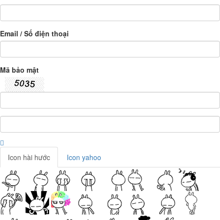
Email / Số điện thoại
Mã bảo mật
Icon hài hước
Icon yahoo