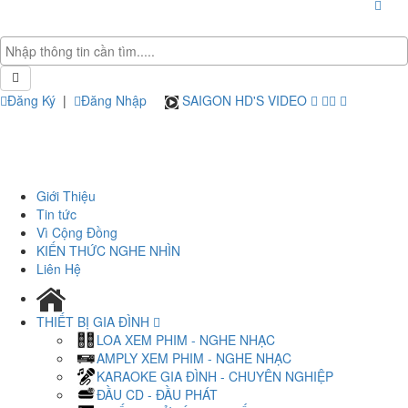
Đăng Ký
|
Đăng Nhập
SAIGON HD'S VIDEO
Giới Thiệu
Tin tức
Vì Cộng Đồng
KIẾN THỨC NGHE NHÌN
Liên Hệ
THIẾT BỊ GIA ĐÌNH
LOA XEM PHIM - NGHE NHẠC
AMPLY XEM PHIM - NGHE NHẠC
KARAOKE GIA ĐÌNH - CHUYÊN NGHIỆP
ĐẦU CD - ĐẦU PHÁT