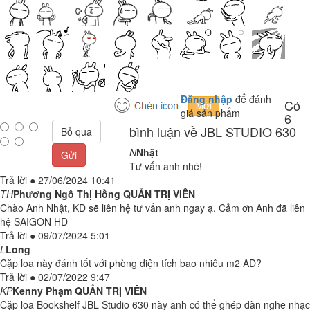
Đăng nhập
để đánh
Có
giá sản phẩm
6
bình luận về JBL STUDIO 630
Bỏ qua
N
Nhật
Gửi
Tư vấn anh nhé!
Trả lời
●
27/06/2024 10:41
TH
Phương Ngô Thị Hồng
QUẢN TRỊ VIÊN
Chào Anh Nhật, KD sẽ liên hệ tư vấn anh ngay ạ. Cảm ơn Anh đã liên
hệ SAIGON HD
Trả lời
●
09/07/2024 5:01
L
Long
Cặp loa này đánh tốt với phòng diện tích bao nhiêu m2 AD?
Trả lời
●
02/07/2022 9:47
KP
Kenny Phạm
QUẢN TRỊ VIÊN
Cặp loa Bookshelf JBL Studio 630 này anh có thể ghép dàn nghe nhạc