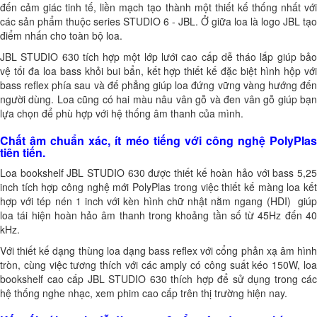
đến cảm giác tinh tế, liền mạch tạo thành một thiết kế thống nhất với
các sản phẩm thuộc series STUDIO 6 - JBL. Ở giữa loa là logo JBL tạo
điểm nhấn cho toàn bộ loa.
JBL STUDIO 630 tích hợp một lớp lưới cao cấp dễ tháo lắp giúp bảo
vệ tối đa loa bass khỏi bui bẩn, kết hợp thiết kế đặc biệt hình hộp với
bass reflex phía sau và đế phẳng giúp loa đứng vững vàng hướng đến
người dùng. Loa cũng có hai màu nâu vân gỗ và đen vân gỗ giúp bạn
lựa chọn để phù hợp với hệ thống âm thanh của mình.
Chất âm chuẩn xác, ít méo tiếng với công nghệ PolyPlas
tiên tiến.
Loa bookshelf JBL STUDIO 630 được thiết kế hoàn hảo với bass 5,25
inch tích hợp công nghệ mới PolyPlas trong việc thiết kế màng loa kết
hợp với tép nén 1 inch với kèn hình chữ nhật nằm ngang (HDI) giúp
loa tái hiện hoàn hảo âm thanh trong khoảng tần số từ 45Hz đến 40
kHz.
Với thiết kế dạng thùng loa dạng bass reflex với cổng phản xạ âm hình
tròn, cùng việc tương thích với các amply có công suất kéo 150W, loa
bookshelf cao cấp JBL STUDIO 630 thích hợp để sử dụng trong các
hệ thống nghe nhạc, xem phim cao cấp trên thị trường hiện nay.