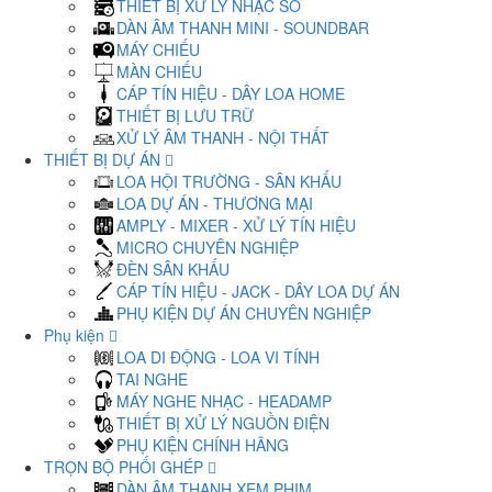
THIẾT BỊ XỬ LÝ NHẠC SỐ
DÀN ÂM THANH MINI - SOUNDBAR
MÁY CHIẾU
MÀN CHIẾU
CÁP TÍN HIỆU - DÂY LOA HOME
THIẾT BỊ LƯU TRỮ
XỬ LÝ ÂM THANH - NỘI THẤT
THIẾT BỊ DỰ ÁN
LOA HỘI TRƯỜNG - SÂN KHẤU
LOA DỰ ÁN - THƯƠNG MẠI
AMPLY - MIXER - XỬ LÝ TÍN HIỆU
MICRO CHUYÊN NGHIỆP
ĐÈN SÂN KHẤU
CÁP TÍN HIỆU - JACK - DÂY LOA DỰ ÁN
PHỤ KIỆN DỰ ÁN CHUYÊN NGHIỆP
Phụ kiện
LOA DI ĐỘNG - LOA VI TÍNH
TAI NGHE
MÁY NGHE NHẠC - HEADAMP
THIẾT BỊ XỬ LÝ NGUỒN ĐIỆN
PHỤ KIỆN CHÍNH HÃNG
TRỌN BỘ PHỐI GHÉP
DÀN ÂM THANH XEM PHIM