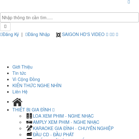
Đăng Ký
|
Đăng Nhập
SAIGON HD'S VIDEO
Giới Thiệu
Tin tức
Vì Cộng Đồng
KIẾN THỨC NGHE NHÌN
Liên Hệ
THIẾT BỊ GIA ĐÌNH
LOA XEM PHIM - NGHE NHẠC
AMPLY XEM PHIM - NGHE NHẠC
KARAOKE GIA ĐÌNH - CHUYÊN NGHIỆP
ĐẦU CD - ĐẦU PHÁT