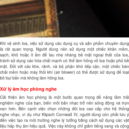
Khi vệ sinh loa, việc sử dụng các dụng cụ và sản phẩm chuyên dụng
là rất quan trọng. Người dùng nên sử dụng một chiếc khăn mềm,
sạch, khô hoặc ít ẩm để lau nhẹ nhàng bề mặt ngoại thất của loa,
tránh sử dụng các hóa chất mạnh có thể làm hỏng vỏ loa hoặc phủ bề
mặt. Đối với các khe, rãnh, và bộ phận khó tiếp cận, một chiếc bàn
chải mềm hoặc máy thổi khí (air blower) có thể được sử dụng để loại
bỏ bụi bẩn mà không làm hỏng loa.
Xử lý âm học phòng nghe
Cải thiện âm học phòng là một bước quan trọng để nâng tầm trải
nghiệm nghe của bạn, biến mỗi bản nhạc trở nên sống động và trọn
vẹn hơn. Bên cạnh việc chọn những đôi loa cao cấp cho hệ thống
nghe nhạc, ví dụ như Klipsch Cornwall IV, người dùng còn phải lưu ý
đến việc tạo ra môi trường nghe lý tưởng bằng cách sử dụng các vật
liệu hấp thụ âm hiệu quả. Việc này không chỉ giảm tiếng vang và cộng