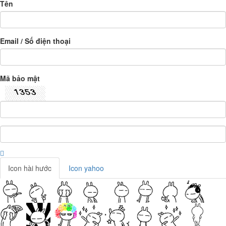
Tên
Email / Số điện thoại
Mã bảo mật
Icon hài hước
Icon yahoo