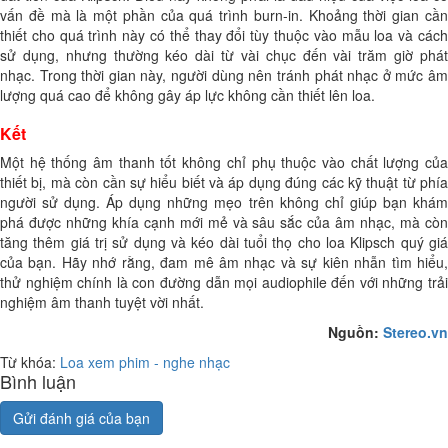
vấn đề mà là một phần của quá trình burn-in. Khoảng thời gian cần
thiết cho quá trình này có thể thay đổi tùy thuộc vào mẫu loa và cách
sử dụng, nhưng thường kéo dài từ vài chục đến vài trăm giờ phát
nhạc. Trong thời gian này, người dùng nên tránh phát nhạc ở mức âm
lượng quá cao để không gây áp lực không cần thiết lên loa.
Kết
Một hệ thống âm thanh tốt không chỉ phụ thuộc vào chất lượng của
thiết bị, mà còn cần sự hiểu biết và áp dụng đúng các kỹ thuật từ phía
người sử dụng. Áp dụng những mẹo trên không chỉ giúp bạn khám
phá được những khía cạnh mới mẻ và sâu sắc của âm nhạc, mà còn
tăng thêm giá trị sử dụng và kéo dài tuổi thọ cho loa Klipsch quý giá
của bạn. Hãy nhớ rằng, đam mê âm nhạc và sự kiên nhẫn tìm hiểu,
thử nghiệm chính là con đường dẫn mọi audiophile đến với những trải
nghiệm âm thanh tuyệt vời nhất.
Nguồn:
Stereo.vn
Từ khóa:
Loa xem phim - nghe nhạc
Bình luận
Gửi đánh giá của bạn