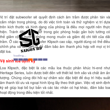
Vị trí đặt subwoofer sẽ quyết định cách âm trầm được phân tán và
cảm nhận trong phòng, do đó việc tính toán và thử nghiệm vị trí dựa
trên kích thước và hình dạng của phòng là điều mọi người nên thực
hiện. Tránh đặt subwoofer trong góc phòng hoặc gần bức tường có
thể giảm cộng hưởng không mong muốn và giảm độ chi tiết của dải
trầm. Ở các model subwoofer Klipsch cao cấp, người dùng có thể điều
chỉnh pha và tần số cắt để đảm bảo âm thanh phù hợp với mọi vị trí
đặt loa.
Vệ sinh loa định kỳ
Loa Klipsch, đặc biệt là các mẫu loa thuộc phân khúc hi-end như
Heritage Series, luôn được biết đến với thiết kế tinh xảo và chất âm ấn
tượng. Chúng cũng đòi hỏi sự chăm sóc đặc biệt để duy trì hiệu suất
âm thanh tối ưu và ngoại hình lộng lẫy theo thời gian. Việc vệ sinh định
kỳ sẽ giúp loại bỏ bụi bẩn và các tác nhân có hại khác, đảm bảo loa
hoạt động trong điều kiện tốt nhất.