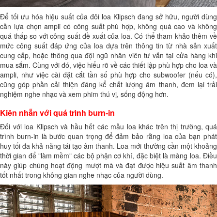
Để tối ưu hóa hiệu suất của đôi loa Klipsch đang sở hữu, người dùng
cần lựa chọn ampli có công suất phù hợp, không quá cao và không
quá thấp so với công suất đề xuất của loa. Có thể tham khảo thêm về
mức công suất đáp ứng của loa dựa trên thông tin từ nhà sản xuất
cung cấp, hoặc thông qua đội ngũ nhân viên tư vấn tại cửa hàng khi
mua sắm. Cùng với đó, việc hiểu rõ về các thiết lập phù hợp cho loa và
ampli, như việc cài đặt cắt tần số phù hợp cho subwoofer (nếu có),
cũng góp phần cải thiện đáng kể chất lượng âm thanh, đem lại trải
nghiệm nghe nhạc và xem phim thú vị, sống động hơn.
Kiên nhẫn với quá trình burn-in
Đối với loa Klipsch và hầu hết các mẫu loa khác trên thị trường, quá
trình burn-in là bước quan trọng để đảm bảo rằng loa của bạn phát
huy tối đa khả năng tái tạo âm thanh. Loa mới thường cần một khoảng
thời gian để "làm mềm" các bộ phận cơ khí, đặc biệt là màng loa. Điều
này giúp chúng hoạt động mượt mà và đạt được hiệu suất âm thanh
tốt nhất trong không gian nghe nhạc của người dùng.