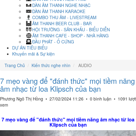
DÀN ÂM THANH NGHE NHẠC
DÀN ÂM THANH KARAOKE
COMBO THU ÂM - LIVESTREAM
ÂM THANH BEER CLUB - BAR
HỘI TRƯỜNG - SÂN KHẤU - BIỂU DIỄN
ÂM THANH CAFE - SHOP - NHÀ HÀNG
ĐẦU PHÁT - Ổ CỨNG
DỰ ÁN TIÊU BIỂU
Khuyến mãi & Sự kiện
Trang Chủ
Kiến thức nghe nhìn
AUDIO
7 mẹo vàng để "đánh thức" mọi tiềm năng
âm nhạc từ loa Klipsch của bạn
Phương Ngô Thị Hồng
•
27/02/2024 11:26
•
0 bình luận
•
1091 lượt
xem
7 mẹo vàng để "đánh thức" mọi tiềm năng âm nhạc từ loa
Klipsch của bạn