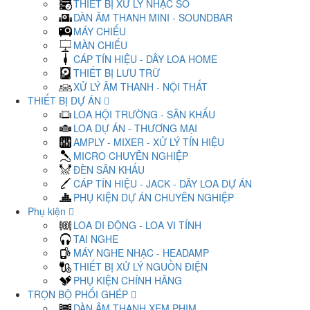
THIẾT BỊ XỬ LÝ NHẠC SỐ
DÀN ÂM THANH MINI - SOUNDBAR
MÁY CHIẾU
MÀN CHIẾU
CÁP TÍN HIỆU - DÂY LOA HOME
THIẾT BỊ LƯU TRỮ
XỬ LÝ ÂM THANH - NỘI THẤT
THIẾT BỊ DỰ ÁN
LOA HỘI TRƯỜNG - SÂN KHẤU
LOA DỰ ÁN - THƯƠNG MẠI
AMPLY - MIXER - XỬ LÝ TÍN HIỆU
MICRO CHUYÊN NGHIỆP
ĐÈN SÂN KHẤU
CÁP TÍN HIỆU - JACK - DÂY LOA DỰ ÁN
PHỤ KIỆN DỰ ÁN CHUYÊN NGHIỆP
Phụ kiện
LOA DI ĐỘNG - LOA VI TÍNH
TAI NGHE
MÁY NGHE NHẠC - HEADAMP
THIẾT BỊ XỬ LÝ NGUỒN ĐIỆN
PHỤ KIỆN CHÍNH HÃNG
TRỌN BỘ PHỐI GHÉP
DÀN ÂM THANH XEM PHIM