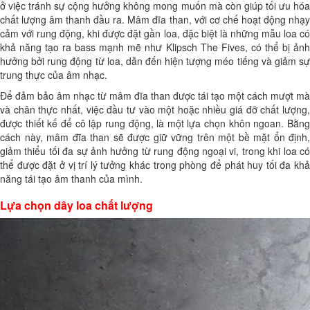
ở việc tránh sự cộng hưởng không mong muốn mà còn giúp tối ưu hóa
chất lượng âm thanh đầu ra. Mâm đĩa than, với cơ chế hoạt động nhạy
cảm với rung động, khi được đặt gần loa, đặc biệt là những mẫu loa có
khả năng tạo ra bass mạnh mẽ như Klipsch The Fives, có thể bị ảnh
hưởng bởi rung động từ loa, dẫn đến hiện tượng méo tiếng và giảm sự
trung thực của âm nhạc.
Để đảm bảo âm nhạc từ mâm đĩa than được tái tạo một cách mượt mà
và chân thực nhất, việc đầu tư vào một hoặc nhiều giá đỡ chất lượng,
được thiết kế để cô lập rung động, là một lựa chọn khôn ngoan. Bằng
cách này, mâm đĩa than sẽ được giữ vững trên một bề mặt ổn định,
giảm thiểu tối đa sự ảnh hưởng từ rung động ngoại vi, trong khi loa có
thể được đặt ở vị trí lý tưởng khác trong phòng để phát huy tối đa khả
năng tái tạo âm thanh của mình.
Lựa chọn dây loa chất lượng