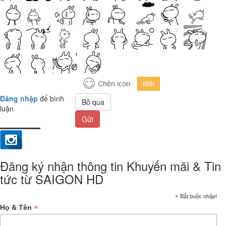
Đăng nhập
để bình
Bỏ qua
luận
Gửi
Đăng ký nhận thông tin Khuyến mãi & Tin
tức từ SAIGON HD
*
Bắt buộc nhập!
*
Họ & Tên