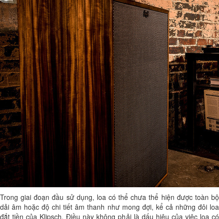
Trong giai đoạn đầu sử dụng, loa có thể chưa thể hiện được toàn bộ
dải âm hoặc độ chi tiết âm thanh như mong đợi, kể cả những đôi loa
đắt tiền của Klipsch. Điều này không phải là dấu hiệu của việc loa có