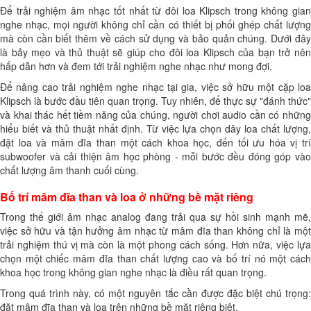
Để trải nghiệm âm nhạc tốt nhất từ đôi loa Klipsch trong không gian
nghe nhạc, mọi người không chỉ cần có thiết bị phối ghép chất lượng
mà còn cần biết thêm về cách sử dụng và bảo quản chúng. Dưới đây
là bảy mẹo và thủ thuật sẽ giúp cho đôi loa Klipsch của bạn trở nên
hấp dẫn hơn và đem tới trải nghiệm nghe nhạc như mong đợi.
Để nâng cao trải nghiệm nghe nhạc tại gia, việc sở hữu một cặp loa
Klipsch là bước đầu tiên quan trọng. Tuy nhiên, để thực sự "đánh thức"
và khai thác hết tiềm năng của chúng, người chơi audio cần có những
hiểu biết và thủ thuật nhất định. Từ việc lựa chọn dây loa chất lượng,
đặt loa và mâm đĩa than một cách khoa học, đến tối ưu hóa vị trí
subwoofer và cải thiện âm học phòng - mỗi bước đều đóng góp vào
chất lượng âm thanh cuối cùng.
Bố trí mâm đĩa than và loa ở những bề mặt riêng
Trong thế giới âm nhạc analog đang trải qua sự hồi sinh mạnh mẽ,
việc sở hữu và tận hưởng âm nhạc từ mâm đĩa than không chỉ là một
trải nghiệm thú vị mà còn là một phong cách sống. Hơn nữa, việc lựa
chọn một chiếc mâm đĩa than chất lượng cao và bố trí nó một cách
khoa học trong không gian nghe nhạc là điều rất quan trọng.
Trong quá trình này, có một nguyên tắc cần được đặc biệt chú trọng:
đặt mâm đĩa than và loa trên những bề mặt riêng biệt.