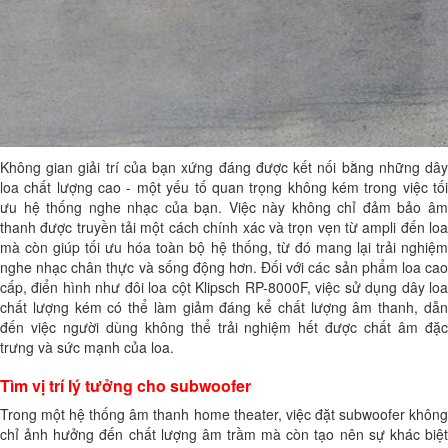
Không gian giải trí của bạn xứng đáng được kết nối bằng những dây
loa chất lượng cao - một yếu tố quan trọng không kém trong việc tối
ưu hệ thống nghe nhạc của bạn. Việc này không chỉ đảm bảo âm
thanh được truyền tải một cách chính xác và trọn vẹn từ ampli đến loa
mà còn giúp tối ưu hóa toàn bộ hệ thống, từ đó mang lại trải nghiệm
nghe nhạc chân thực và sống động hơn. Đối với các sản phẩm loa cao
cấp, điển hình như đôi loa cột Klipsch RP-8000F, việc sử dụng dây loa
chất lượng kém có thể làm giảm đáng kể chất lượng âm thanh, dẫn
đến việc người dùng không thể trải nghiệm hết được chất âm đặc
trưng và sức mạnh của loa.
Tìm vị trí lý tưởng cho subwoofer
Trong một hệ thống âm thanh home theater, việc đặt subwoofer không
chỉ ảnh hưởng đến chất lượng âm trầm mà còn tạo nên sự khác biệt