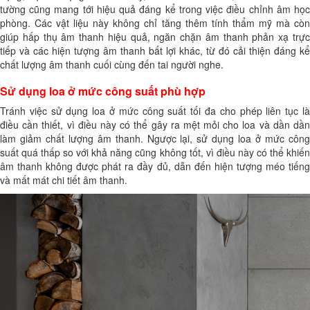
tường cũng mang tới hiệu quả đáng kể trong việc điều chỉnh âm học
phòng. Các vật liệu này không chỉ tăng thêm tính thẩm mỹ mà còn
giúp hấp thụ âm thanh hiệu quả, ngăn chặn âm thanh phản xạ trực
tiếp và các hiện tượng âm thanh bất lợi khác, từ đó cải thiện đáng kể
chất lượng âm thanh cuối cùng đến tai người nghe.
Sử dụng loa ở mức công suất phù hợp
Tránh việc sử dụng loa ở mức công suất tối đa cho phép liên tục là
điều cần thiết, vì điều này có thể gây ra mệt mỏi cho loa và dần dần
làm giảm chất lượng âm thanh. Ngược lại, sử dụng loa ở mức công
suất quá thấp so với khả năng cũng không tốt, vì điều này có thể khiến
âm thanh không được phát ra đầy đủ, dẫn đến hiện tượng méo tiếng
và mất mát chi tiết âm thanh.