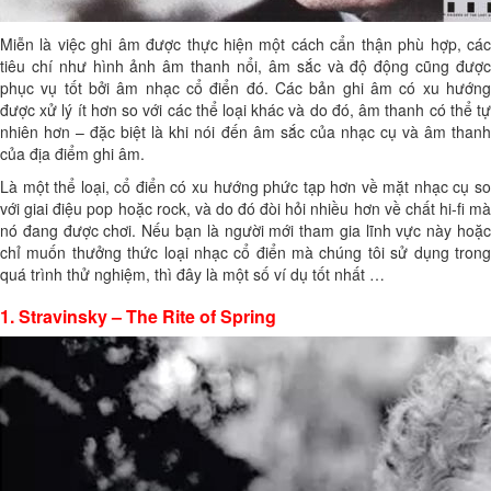
Miễn là việc ghi âm được thực hiện một cách cẩn thận phù hợp, các
tiêu chí như hình ảnh âm thanh nổi, âm sắc và độ động cũng được
phục vụ tốt bởi âm nhạc cổ điển đó. Các bản ghi âm có xu hướng
được xử lý ít hơn so với các thể loại khác và do đó, âm thanh có thể tự
nhiên hơn – đặc biệt là khi nói đến âm sắc của nhạc cụ và âm thanh
của địa điểm ghi âm.
Là một thể loại, cổ điển có xu hướng phức tạp hơn về mặt nhạc cụ so
với giai điệu pop hoặc rock, và do đó đòi hỏi nhiều hơn về chất hi-fi mà
nó đang được chơi. Nếu bạn là người mới tham gia lĩnh vực này hoặc
chỉ muốn thưởng thức loại nhạc cổ điển mà chúng tôi sử dụng trong
quá trình thử nghiệm, thì đây là một số ví dụ tốt nhất …
1. Stravinsky – The Rite of Spring