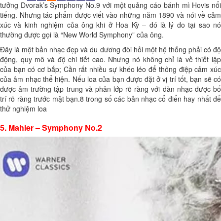
tưởng Dvorak’s Symphony No.9 với một quảng cáo bánh mì Hovis nổi
tiếng. Nhưng tác phẩm được viết vào những năm 1890 và nói về cảm
xúc và kinh nghiệm của ông khi ở Hoa Kỳ – đó là lý do tại sao nó
thường được gọi là “New World Symphony” của ông.
Đây là một bản nhạc đẹp và du dương đòi hỏi một hệ thống phải có độ
động, quy mô và độ chi tiết cao. Nhưng nó không chỉ là về thiết lập
của bạn có cơ bắp; Cần rất nhiều sự khéo léo để thông điệp cảm xúc
của âm nhạc thể hiện. Nếu loa của bạn được đặt ở vị trí tốt, bạn sẽ có
được âm trường tập trung và phân lớp rõ ràng với dàn nhạc được bố
trí rõ ràng trước mặt bạn.8 trong số các bản nhạc cổ điển hay nhất để
thử nghiệm loa
5. Mahler – Symphony No.2