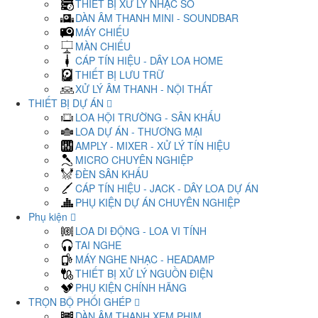
THIẾT BỊ XỬ LÝ NHẠC SỐ
DÀN ÂM THANH MINI - SOUNDBAR
MÁY CHIẾU
MÀN CHIẾU
CÁP TÍN HIỆU - DÂY LOA HOME
THIẾT BỊ LƯU TRỮ
XỬ LÝ ÂM THANH - NỘI THẤT
THIẾT BỊ DỰ ÁN
LOA HỘI TRƯỜNG - SÂN KHẤU
LOA DỰ ÁN - THƯƠNG MẠI
AMPLY - MIXER - XỬ LÝ TÍN HIỆU
MICRO CHUYÊN NGHIỆP
ĐÈN SÂN KHẤU
CÁP TÍN HIỆU - JACK - DÂY LOA DỰ ÁN
PHỤ KIỆN DỰ ÁN CHUYÊN NGHIỆP
Phụ kiện
LOA DI ĐỘNG - LOA VI TÍNH
TAI NGHE
MÁY NGHE NHẠC - HEADAMP
THIẾT BỊ XỬ LÝ NGUỒN ĐIỆN
PHỤ KIỆN CHÍNH HÃNG
TRỌN BỘ PHỐI GHÉP
DÀN ÂM THANH XEM PHIM