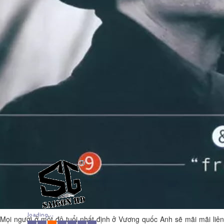
Mọi người ở một độ tuổi nhất định ở Vương quốc Anh sẽ mãi mãi liên