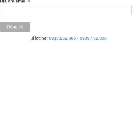
*
Địa chỉ email
Hotline:
0933.252.606
-
0909.152.606