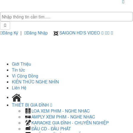
Đăng Ký
|
Đăng Nhập
SAIGON HD'S VIDEO
Giới Thiệu
Tin tức
Vì Cộng Đồng
KIẾN THỨC NGHE NHÌN
Liên Hệ
THIẾT BỊ GIA ĐÌNH
LOA XEM PHIM - NGHE NHẠC
AMPLY XEM PHIM - NGHE NHẠC
KARAOKE GIA ĐÌNH - CHUYÊN NGHIỆP
ĐẦU CD - ĐẦU PHÁT