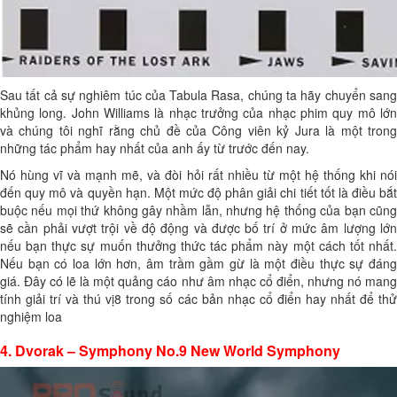
Sau tất cả sự nghiêm túc của Tabula Rasa, chúng ta hãy chuyển sang
khủng long. John Williams là nhạc trưởng của nhạc phim quy mô lớn
và chúng tôi nghĩ rằng chủ đề của Công viên kỷ Jura là một trong
những tác phẩm hay nhất của anh ấy từ trước đến nay.
Nó hùng vĩ và mạnh mẽ, và đòi hỏi rất nhiều từ một hệ thống khi nói
đến quy mô và quyền hạn. Một mức độ phân giải chi tiết tốt là điều bắt
buộc nếu mọi thứ không gây nhầm lẫn, nhưng hệ thống của bạn cũng
sẽ cần phải vượt trội về độ động và được bố trí ở mức âm lượng lớn
nếu bạn thực sự muốn thưởng thức tác phẩm này một cách tốt nhất.
Nếu bạn có loa lớn hơn, âm trầm gầm gừ là một điều thực sự đáng
giá. Đây có lẽ là một quảng cáo như âm nhạc cổ điển, nhưng nó mang
tính giải trí và thú vị8 trong số các bản nhạc cổ điển hay nhất để thử
nghiệm loa
4. Dvorak – Symphony No.9 New World Symphony