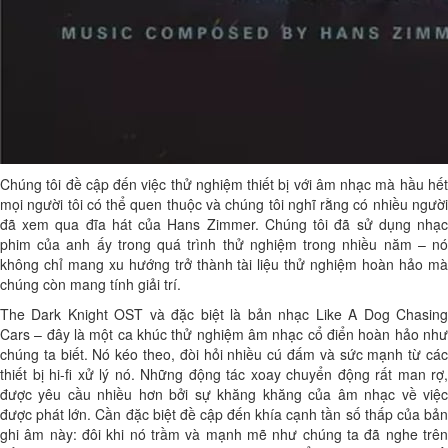
Chúng tôi đề cập đến việc thử nghiệm thiết bị với âm nhạc mà hầu hết
mọi người tôi có thể quen thuộc và chúng tôi nghĩ rằng có nhiều người
đã xem qua đĩa hát của Hans Zimmer. Chúng tôi đã sử dụng nhạc
phim của anh ấy trong quá trình thử nghiệm trong nhiều năm – nó
không chỉ mang xu hướng trở thành tài liệu thử nghiệm hoàn hảo mà
chúng còn mang tính giải trí.
The Dark Knight OST và đặc biệt là bản nhạc Like A Dog Chasing
Cars – đây là một ca khúc thử nghiệm âm nhạc cổ điển hoàn hảo như
chúng ta biết. Nó kéo theo, đòi hỏi nhiều cú đấm và sức mạnh từ các
thiết bị hi-fi xử lý nó. Những động tác xoay chuyển động rất man rợ,
được yêu cầu nhiều hơn bởi sự khăng khăng của âm nhạc về việc
được phát lớn. Cần đặc biệt đề cập đến khía cạnh tần số thấp của bản
ghi âm này: đôi khi nó trầm và mạnh mẽ như chúng ta đã nghe trên