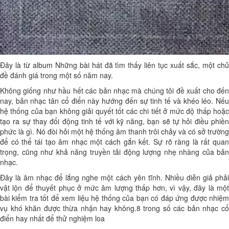
Đây là từ album Những bài hát đã tìm thấy liên tục xuất sắc, một chủ
đề đánh giá trong một số năm nay.
Không giống như hầu hết các bản nhạc mà chúng tôi đề xuất cho đến
nay, bản nhạc tân cổ điển này hướng đến sự tinh tế và khéo léo. Nếu
hệ thống của bạn không giải quyết tốt các chi tiết ở mức độ thấp hoặc
tạo ra sự thay đổi động tinh tế với kỹ năng, bạn sẽ tự hỏi điều phiền
phức là gì. Nó đòi hỏi một hệ thống âm thanh trôi chảy và có sở trường
để có thể tái tạo âm nhạc một cách gắn kết. Sự rõ ràng là rất quan
trọng, cũng như khả năng truyền tải động lượng nhẹ nhàng của bản
nhạc.
Đây là âm nhạc để lắng nghe một cách yên tĩnh. Nhiều diễn giả phải
vật lộn để thuyết phục ở mức âm lượng thấp hơn, vì vậy, đây là một
bài kiểm tra tốt để xem liệu hệ thống của bạn có đáp ứng được nhiệm
vụ khó khăn được thừa nhận hay không.8 trong số các bản nhạc cổ
điển hay nhất để thử nghiệm loa