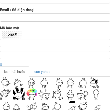
Email / Số điện thoại
Mã bảo mật
Icon hài hước
Icon yahoo