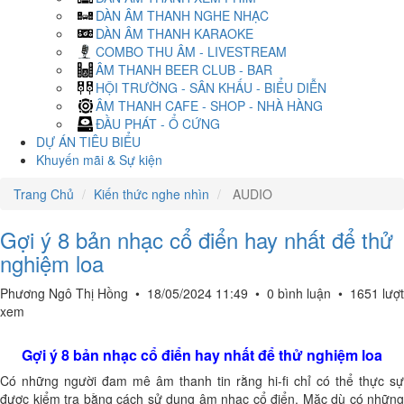
DÀN ÂM THANH NGHE NHẠC
DÀN ÂM THANH KARAOKE
COMBO THU ÂM - LIVESTREAM
ÂM THANH BEER CLUB - BAR
HỘI TRƯỜNG - SÂN KHẤU - BIỂU DIỄN
ÂM THANH CAFE - SHOP - NHÀ HÀNG
ĐẦU PHÁT - Ổ CỨNG
DỰ ÁN TIÊU BIỂU
Khuyến mãi & Sự kiện
Trang Chủ
Kiến thức nghe nhìn
AUDIO
Gợi ý 8 bản nhạc cổ điển hay nhất để thử
nghiệm loa
Phương Ngô Thị Hồng
•
18/05/2024 11:49
•
0 bình luận
•
1651 lượt
xem
Gợi ý 8 bản nhạc cổ điển hay nhất để thử nghiệm loa
Có những người đam mê âm thanh tin rằng hi-fi chỉ có thể thực sự
được kiểm tra bằng cách sử dụng âm nhạc cổ điển. Mặc dù có những