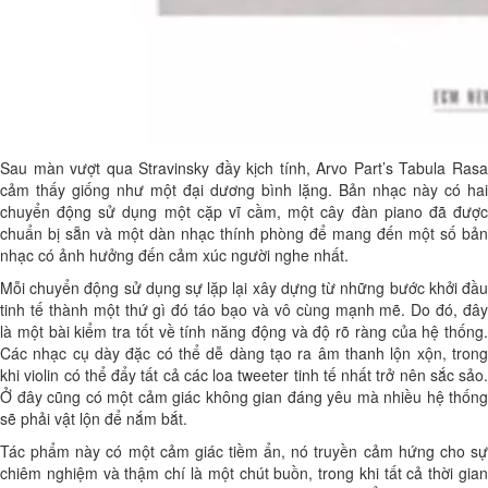
Sau màn vượt qua Stravinsky đầy kịch tính, Arvo Part’s Tabula Rasa
cảm thấy giống như một đại dương bình lặng. Bản nhạc này có hai
chuyển động sử dụng một cặp vĩ cầm, một cây đàn piano đã được
chuẩn bị sẵn và một dàn nhạc thính phòng để mang đến một số bản
nhạc có ảnh hưởng đến cảm xúc người nghe nhất.
Mỗi chuyển động sử dụng sự lặp lại xây dựng từ những bước khởi đầu
tinh tế thành một thứ gì đó táo bạo và vô cùng mạnh mẽ. Do đó, đây
là một bài kiểm tra tốt về tính năng động và độ rõ ràng của hệ thống.
Các nhạc cụ dày đặc có thể dễ dàng tạo ra âm thanh lộn xộn, trong
khi violin có thể đẩy tất cả các loa tweeter tinh tế nhất trở nên sắc sảo.
Ở đây cũng có một cảm giác không gian đáng yêu mà nhiều hệ thống
sẽ phải vật lộn để nắm bắt.
Tác phẩm này có một cảm giác tiềm ẩn, nó truyền cảm hứng cho sự
chiêm nghiệm và thậm chí là một chút buồn, trong khi tất cả thời gian