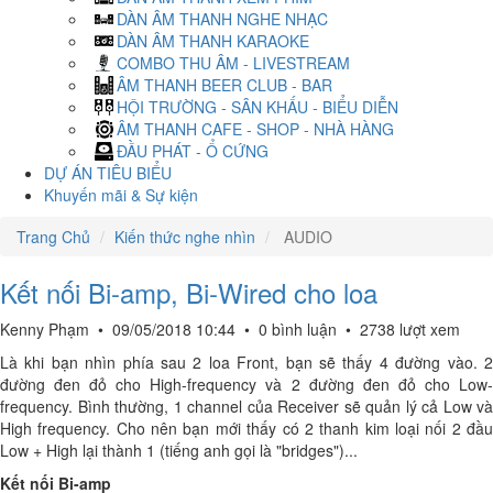
DÀN ÂM THANH NGHE NHẠC
DÀN ÂM THANH KARAOKE
COMBO THU ÂM - LIVESTREAM
ÂM THANH BEER CLUB - BAR
HỘI TRƯỜNG - SÂN KHẤU - BIỂU DIỄN
ÂM THANH CAFE - SHOP - NHÀ HÀNG
ĐẦU PHÁT - Ổ CỨNG
DỰ ÁN TIÊU BIỂU
Khuyến mãi & Sự kiện
Trang Chủ
Kiến thức nghe nhìn
AUDIO
Kết nối Bi-amp, Bi-Wired cho loa
Kenny Phạm
•
09/05/2018 10:44
•
0 bình luận
•
2738 lượt xem
Là khi bạn nhìn phía sau 2 loa Front, bạn sẽ thấy 4 đường vào. 2
đường đen đỏ cho High-frequency và 2 đường đen đỏ cho Low-
frequency. Bình thường, 1 channel của Receiver sẽ quản lý cả Low và
High frequency. Cho nên bạn mới thấy có 2 thanh kim loại nối 2 đầu
Low + High lại thành 1 (tiếng anh gọi là "bridges")...
Kết nối Bi-amp