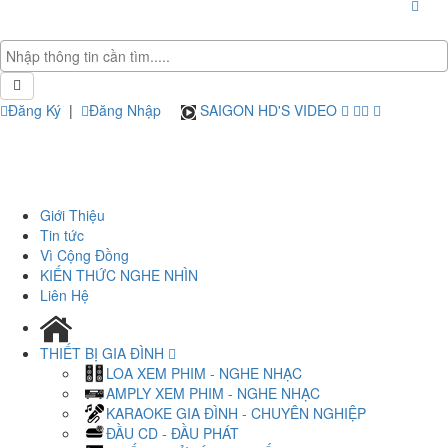
Đăng Ký
|
Đăng Nhập
SAIGON HD'S VIDEO
Giới Thiệu
Tin tức
Vì Cộng Đồng
KIẾN THỨC NGHE NHÌN
Liên Hệ
THIẾT BỊ GIA ĐÌNH
LOA XEM PHIM - NGHE NHẠC
AMPLY XEM PHIM - NGHE NHẠC
KARAOKE GIA ĐÌNH - CHUYÊN NGHIỆP
ĐẦU CD - ĐẦU PHÁT