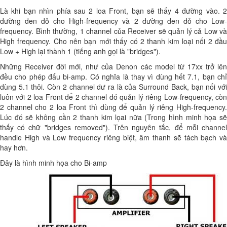
Là khi bạn nhìn phía sau 2 loa Front, bạn sẽ thấy 4 đường vào. 2
đường đen đỏ cho High-frequency và 2 đường đen đỏ cho Low-
frequency. Bình thường, 1 channel của Receiver sẽ quản lý cả Low và
High frequency. Cho nên bạn mới thấy có 2 thanh kim loại nối 2 đầu
Low + High lại thành 1 (tiếng anh gọi là "bridges").
Những Receiver đời mới, như của Denon các model từ 17xx trở lên
đều cho phép đấu bi-amp. Có nghĩa là thay vì dùng hết 7.1, bạn chỉ
dùng 5.1 thôi. Còn 2 channel dư ra là của Surround Back, bạn nối với
luôn với 2 loa Front để 2 channel đó quản lý riêng Low-frequency, còn
2 channel cho 2 loa Front thì dùng để quản lý riêng High-frequency.
Lúc đó sẽ không cần 2 thanh kim lọai nữa (Trong hình minh họa sẽ
thấy có chữ "bridges removed"). Trên nguyên tắc, để mỗi channel
handle High và Low frequency riêng biệt, âm thanh sẽ tách bạch và
hay hơn.
Đây là hình minh họa cho Bi-amp