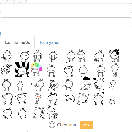
Icon hài hước
Icon yahoo