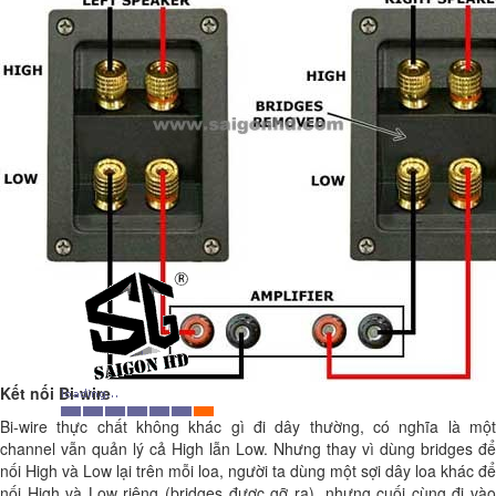
Kết nối Bi-wire
Bi-wire thực chất không khác gì đi dây thường, có nghĩa là một
channel vẫn quản lý cả High lẫn Low. Nhưng thay vì dùng bridges để
nối High và Low lại trên mỗi loa, người ta dùng một sợi dây loa khác để
nối High và Low riêng (bridges được gỡ ra), nhưng cuối cùng đi vào