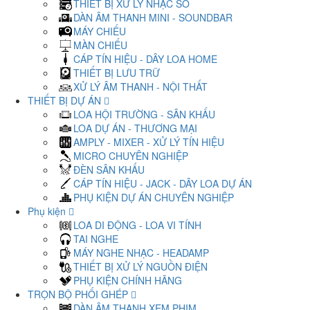
THIẾT BỊ XỬ LÝ NHẠC SỐ
DÀN ÂM THANH MINI - SOUNDBAR
MÁY CHIẾU
MÀN CHIẾU
CÁP TÍN HIỆU - DÂY LOA HOME
THIẾT BỊ LƯU TRỮ
XỬ LÝ ÂM THANH - NỘI THẤT
THIẾT BỊ DỰ ÁN
LOA HỘI TRƯỜNG - SÂN KHẤU
LOA DỰ ÁN - THƯƠNG MẠI
AMPLY - MIXER - XỬ LÝ TÍN HIỆU
MICRO CHUYÊN NGHIỆP
ĐÈN SÂN KHẤU
CÁP TÍN HIỆU - JACK - DÂY LOA DỰ ÁN
PHỤ KIỆN DỰ ÁN CHUYÊN NGHIỆP
Phụ kiện
LOA DI ĐỘNG - LOA VI TÍNH
TAI NGHE
MÁY NGHE NHẠC - HEADAMP
THIẾT BỊ XỬ LÝ NGUỒN ĐIỆN
PHỤ KIỆN CHÍNH HÃNG
TRỌN BỘ PHỐI GHÉP
DÀN ÂM THANH XEM PHIM