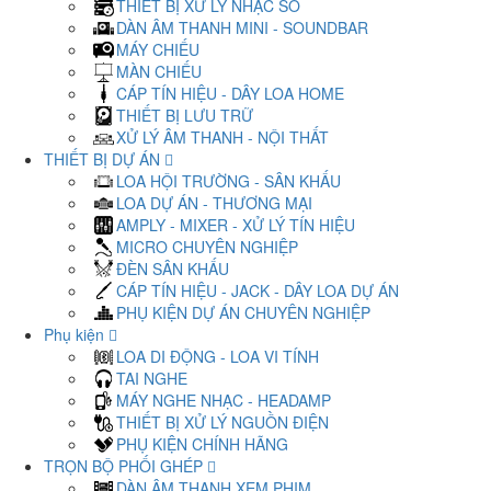
THIẾT BỊ XỬ LÝ NHẠC SỐ
DÀN ÂM THANH MINI - SOUNDBAR
MÁY CHIẾU
MÀN CHIẾU
CÁP TÍN HIỆU - DÂY LOA HOME
THIẾT BỊ LƯU TRỮ
XỬ LÝ ÂM THANH - NỘI THẤT
THIẾT BỊ DỰ ÁN
LOA HỘI TRƯỜNG - SÂN KHẤU
LOA DỰ ÁN - THƯƠNG MẠI
AMPLY - MIXER - XỬ LÝ TÍN HIỆU
MICRO CHUYÊN NGHIỆP
ĐÈN SÂN KHẤU
CÁP TÍN HIỆU - JACK - DÂY LOA DỰ ÁN
PHỤ KIỆN DỰ ÁN CHUYÊN NGHIỆP
Phụ kiện
LOA DI ĐỘNG - LOA VI TÍNH
TAI NGHE
MÁY NGHE NHẠC - HEADAMP
THIẾT BỊ XỬ LÝ NGUỒN ĐIỆN
PHỤ KIỆN CHÍNH HÃNG
TRỌN BỘ PHỐI GHÉP
DÀN ÂM THANH XEM PHIM