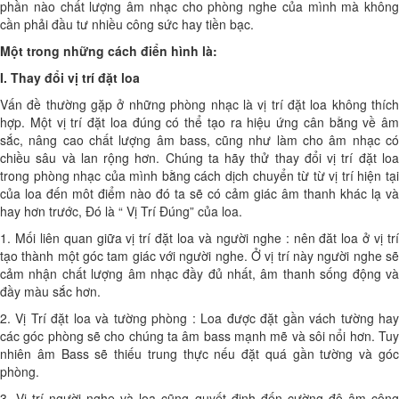
phần nào chất lượng âm nhạc cho phòng nghe của mình mà không
cần phải đầu tư nhiều công sức hay tiền bạc.
Một trong những cách điển hình là:
I. Thay đổi vị trí đặt loa
Vấn đề thường gặp ở những phòng nhạc là vị trí đặt loa không thích
hợp. Một vị trí đặt loa đúng có thể tạo ra hiệu ứng cân bằng về âm
sắc, nâng cao chất lượng âm bass, cũng như làm cho âm nhạc có
chiều sâu và lan rộng hơn. Chúng ta hãy thử thay đổi vị trí đặt loa
trong phòng nhạc của mình bằng cách dịch chuyển từ từ vị trí hiện tại
của loa đến môt điểm nào đó ta sẽ có cảm giác âm thanh khác lạ và
hay hơn trước, Đó là “ Vị Trí Đúng” của loa.
1. Mối liên quan giữa vị trí đặt loa và người nghe : nên đăt loa ở vị trí
tạo thành một góc tam giác với người nghe. Ở vị trí này người nghe sẽ
cảm nhận chất lượng âm nhạc đầy đủ nhất, âm thanh sống động và
đầy màu sắc hơn.
2. Vị Trí đặt loa và tường phòng : Loa được đặt gần vách tường hay
các góc phòng sẽ cho chúng ta âm bass mạnh mẽ và sôi nổi hơn. Tuy
nhiên âm Bass sẽ thiếu trung thực nếu đặt quá gần tường và góc
phòng.
3. Vị trí người nghe và loa cũng quyết định đến cường độ âm cộng