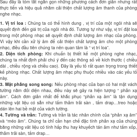
Sau đây là tóm tắt ngắn gọn những phương cách đơn giản nhưng rất
thực tiển và hiệu quả nhằm cải thiện chất lượng âm thanh của phòng
nghe nhạc.
1. Vị trí loa :
Chúng ta có thể hình dung , vị trí của một ngôi nhà s
quyết định đến giá trị của ngôi nhà đó. Tương tự như vậy, vị trí đặt loa
trong một phòng nhạc sẽ quyết định chất lượng âm nhạc của phòng.
Vì vậy khi cần xử lý âm để cải thiện chất lượng âm cho một phòng
nhạc, điều đầu tiên chúng ta nên quan tâm là “ vị trí loa”.
2. Diện tích phòng:
Khi chuẩn bị thiết kế một phòng nghe nhạc,
chúng ta nhất định phải chú ý đến các thông số về kích thước ( chiều
dài , chiều rộng và chiều cao). Đây là yếu tố rất quan trọng trong thiết
kế phòng nhạc. Chất lượng âm nhạc phụ thuộc nhiều vào các yếu tố
này.
3. Mặt phẳng song song:
Nếu phòng nhạc của bạn có hai mặt vác
tường nằm đối diện nhau, điều này sẽ gây ra hiện tượng “ phản xạ
âm”. Cách đơn giản nhất để khắc phục “phản xạ âm” là tận dụng
những vật liệu có sẳn như tấm thảm trải sàn , tấm drap…treo hoặc
dán lên hai bề mặt của vách tường.
4. Tường và trần:
Tường và trần là tác nhân chính của “phản xạ âm
và “méo âm”. Chúng ta chỉ cần hạn chế đặc tính phản xạ của chúng
bằng những vât liệu có tính hấp thu hay khuyếch tán âm như tấm xốp,
thảm trải sàn, tấm drap…