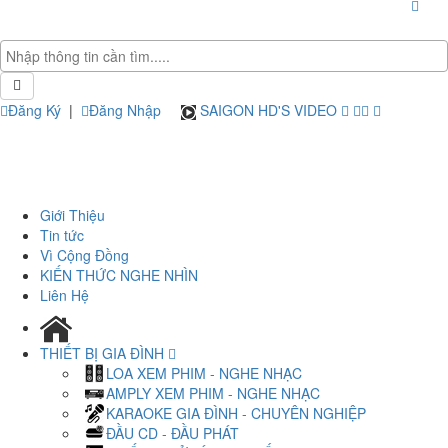
Đăng Ký
|
Đăng Nhập
SAIGON HD'S VIDEO
Giới Thiệu
Tin tức
Vì Cộng Đồng
KIẾN THỨC NGHE NHÌN
Liên Hệ
THIẾT BỊ GIA ĐÌNH
LOA XEM PHIM - NGHE NHẠC
AMPLY XEM PHIM - NGHE NHẠC
KARAOKE GIA ĐÌNH - CHUYÊN NGHIỆP
ĐẦU CD - ĐẦU PHÁT