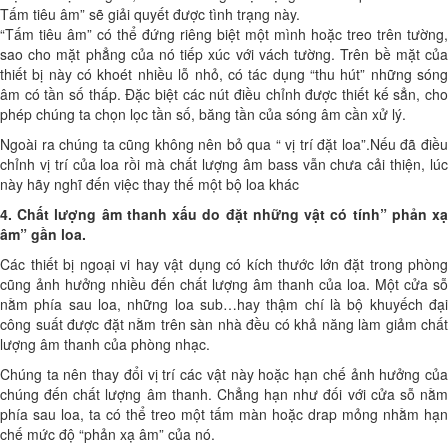
Tấm tiêu âm” sẽ giải quyết được tình trạng này.
“Tấm tiêu âm” có thể đứng riêng biệt một mình hoặc treo trên tường,
sao cho mặt phẳng của nó tiếp xúc với vách tường. Trên bề mặt của
thiết bị này có khoét nhiều lỗ nhỏ, có tác dụng “thu hút” những sóng
âm có tần số thấp. Đặc biệt các nút điều chỉnh được thiết kế sẳn, cho
phép chúng ta chọn lọc tần số, băng tần của sóng âm cần xử lý.
Ngoài ra chúng ta cũng không nên bỏ qua “ vị trí đặt loa”.Nếu đã điều
chỉnh vị trí của loa rồi mà chất lượng âm bass vẫn chưa cải thiện, lúc
này hãy nghĩ đến việc thay thế một bộ loa khác
4. Chất lượng âm thanh xấu do đặt những vật có tính” phản xạ
âm” gần loa.
Các thiết bị ngoại vi hay vật dụng có kích thước lớn đặt trong phòng
cũng ảnh hưởng nhiều đến chất lượng âm thanh của loa. Một cửa sỗ
nằm phía sau loa, những loa sub…hay thậm chí là bộ khuyếch đại
công suất được đặt nằm trên sàn nhà đều có khả năng làm giảm chất
lượng âm thanh của phòng nhạc.
Chúng ta nên thay đổi vị trí các vật này hoặc hạn chế ảnh hưởng của
chúng đến chất lượng âm thanh. Chẳng hạn như đối với cửa sỗ nằm
phía sau loa, ta có thể treo một tấm màn hoặc drap mỏng nhằm hạn
chế mức độ “phản xạ âm” của nó.