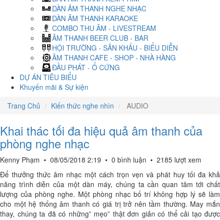
DÀN ÂM THANH NGHE NHẠC
DÀN ÂM THANH KARAOKE
COMBO THU ÂM - LIVESTREAM
ÂM THANH BEER CLUB - BAR
HỘI TRƯỜNG - SÂN KHẤU - BIỂU DIỄN
ÂM THANH CAFE - SHOP - NHÀ HÀNG
ĐẦU PHÁT - Ổ CỨNG
DỰ ÁN TIÊU BIỂU
Khuyến mãi & Sự kiện
Trang Chủ
Kiến thức nghe nhìn
AUDIO
Khai thác tối đa hiệu quả âm thanh của
phòng nghe nhạc
Kenny Phạm
•
08/05/2018 2:19
•
0 bình luận
•
2185 lượt xem
Để thưởng thức âm nhạc một cách trọn vẹn và phát huy tối đa khả
năng trình diễn của một dàn máy, chúng ta cần quan tâm tới chất
lượng của phòng nghe. Một phòng nhạc bố trí không hợp lý sẽ làm
cho một hệ thống âm thanh có giá trị trở nên tầm thường. May mắn
thay, chúng ta đã có những” mẹo” thật đơn giản có thể cải tạo được