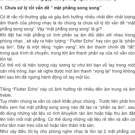
1. Chưa xử lý tốt vấn đề “ mặt phẳng song song”
Có lẽ rắc rối thường gặp và gây ảnh hưởng nhiều nhất đến chất lượng
âm thanh của phòng nhạc là do chúng ta chưa xử lý tốt vấn đề “mặt
phẳng song song”. Vậy “mặt phẳng song song” là gì?
Khi đặt hai mặt phẳng có tính phản xạ âm đối diện với nhau trong
phòng nhạc , sẽ xãy ra hiện tượng “ Flutter Echo” hay còn gọi là “phản
xạ âm”. Đây là một tiếng “ngân vang”, khi âm thanh chính đã “tắt”
trong quá trình di chuyển, trong khi âm thanh phản xạ của nó vẫn còn
tồn tại.
Có thể mô tả hiện tượng này tương tự như khi bạn vỗ tay trong một
căn nhà trống, bạn sẽ nghe được một âm thanh “vọng lại” trong không
khí sau khi đã ngưng hành động vỗ tay một lúc.
Tiếng “Flutter Echo” này có ảnh hưởng rất nhiều đến âm trung và âm
treble.
Tuy nhiên chúng ta vẫn có cách khắc phục chúng . Trước tiên phải tìm
hiểu xem hai mặt phẳng song song nào đã tạo ra “phản xạ âm”, sau
đó dùng những vật liệu có tính khuyếch tán âm hoặc hấp thu âm đặt
lên trên mỗi mặt phẳng. Có thể dùng những vật liệu rẻ tiền và sẳn có
như tấm màn treo cửa sổ hoặc tấm thảm trải sàn.
Như vậy điều tối kỵ cho phòng nghe nhạc là tồn tại 2 mặt phẳng có