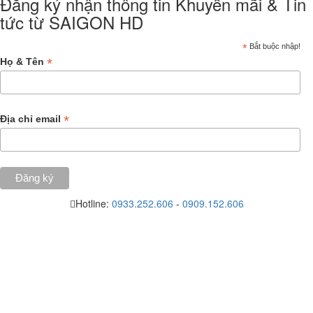
Đăng ký nhận thông tin Khuyến mãi & Tin
tức từ SAIGON HD
*
Bắt buộc nhập!
*
Họ & Tên
*
Địa chỉ email
Hotline:
0933.252.606
-
0909.152.606