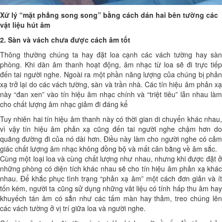
Xử lý “mặt phẳng song song” bằng cách dán hai bên tường các
vật liệu hút âm
2. Sàn và vách chưa được cách âm tốt
Thông thường chúng ta hay đặt loa cạnh các vách tường hay sàn
phòng. Khi dàn âm thanh hoạt động, âm nhạc từ loa sẽ đi trực tiếp
đến tai người nghe. Ngoài ra một phần năng lượng của chúng bị phản
xạ trở lại do các vách tường, sàn và trần nhà. Các tín hiệu âm phản xạ
này “đan xen” vào tín hiệu âm nhạc chính và “triệt tiêu” lẫn nhau làm
cho chất lượng âm nhạc giảm đi đáng kể
Tuy nhiên hai tín hiệu âm thanh này có thời gian di chuyển khác nhau,
vì vậy tín hiệu âm phản xạ cũng đến tai người nghe chậm hơn do
quãng đường đi của nó dài hơn. Điều này làm cho người nghe có cảm
giác chất lượng âm nhạc không đồng bộ và mất cân bằng về âm sắc.
Cùng một loại loa và cùng chất lượng như nhau, nhưng khi được đặt ở
những phòng có diện tích khác nhau sẽ cho tín hiệu âm phản xạ khác
nhau. Để khắc phục tình trạng “phản xạ âm” một cách đơn giản và ít
tốn kém, người ta cũng sử dụng những vât liệu có tính hấp thu âm hay
khuyếch tán âm có sẳn như các tấm màn hay thảm, treo chúng lên
các vách tường ở vị trí giữa loa và người nghe.