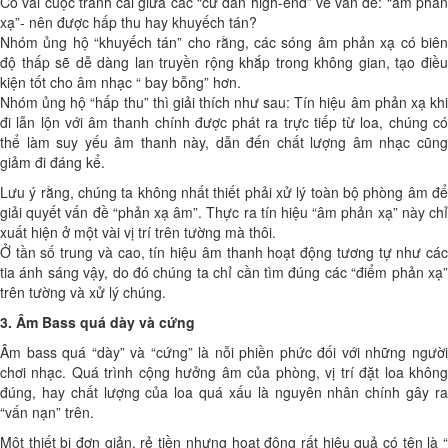
Có vài cuộc tranh cãi giữa các “cư dân high-end” về vấn đề: “âm phản
xạ”- nên được hấp thu hay khuyếch tán?
Nhóm ủng hộ “khuyếch tán” cho rằng, các sóng âm phản xạ có biên
độ thấp sẽ dễ dàng lan truyền rộng khắp trong không gian, tạo điều
kiện tốt cho âm nhạc “ bay bỗng” hơn.
Nhóm ủng hộ “hấp thu” thì giải thích như sau: Tín hiệu âm phản xạ khi
đi lẫn lộn với âm thanh chính được phát ra trực tiếp từ loa, chúng có
thể làm suy yếu âm thanh này, dẫn đến chất lượng âm nhạc cũng
giảm đi đáng kể.
Lưu ý rằng, chúng ta không nhất thiết phải xử lý toàn bộ phòng âm để
giải quyết vấn đề “phản xạ âm”. Thực ra tín hiệu “âm phản xạ” này chỉ
xuất hiện ở một vài vị trí trên tường mà thôi.
Ở tần số trung và cao, tín hiệu âm thanh hoạt động tương tự như các
tia ánh sáng vậy, do đó chúng ta chỉ cần tìm đúng các “điểm phản xạ”
trên tường và xử lý chúng.
3. Âm Bass quá dày và cứng
Âm bass quá “dày” và “cứng” là nỗi phiền phức đối với những người
chơi nhạc. Quá trình cộng hưởng âm của phòng, vị trí đặt loa không
đúng, hay chất lượng của loa quá xấu là nguyên nhân chính gây ra
“vấn nạn” trên.
Một thiết bị đơn giản, rẻ tiền nhưng hoạt động rất hiêu quả có tên là “