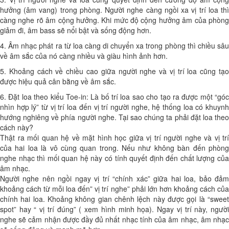
hưởng (âm vang) trong phòng. Người nghe càng ngồi xa vị trí loa thì
càng nghe rõ âm cộng hưởng. Khi mức độ cộng hưởng âm của phòng
giảm đi, âm bass sẽ nổi bật và sống động hơn.
4. Âm nhạc phát ra từ loa càng di chuyển xa trong phòng thì chiều sâu
về âm sắc của nó càng nhiều và giàu hình ảnh hơn.
5. Khoảng cách về chiều cao giữa người nghe và vị trí loa cũng tạo
được hiệu quả cân bằng về âm sắc.
6. Đặt loa theo kiểu Toe-in: Là bố trí loa sao cho tạo ra được một “góc
nhìn hợp lý” từ vị trí loa đến vị trí người nghe, hệ thống loa có khuynh
hướng nghiêng về phía người nghe. Tại sao chúng ta phải đặt loa theo
cách này?
Thật ra mối quan hệ về mặt hình học giữa vị trí người nghe và vị trí
của hai loa là vô cùng quan trong. Nếu như không bàn đến phòng
nghe nhạc thì mối quan hệ này có tính quyết định đến chất lượng của
âm nhạc.
Người nghe nên ngồi ngay vị trí “chính xác” giữa hai loa, bảo đảm
khoảng cách từ mỗi loa đến” vị trí nghe” phải lớn hơn khoảng cách của
chính hai loa. Khoảng không gian chênh lệch này được gọi là “sweet
spot” hay “ vị trí đúng” ( xem hình minh họa). Ngay vị trí này, người
nghe sẽ cảm nhận được đầy đủ nhất nhạc tính của âm nhạc, âm nhạc