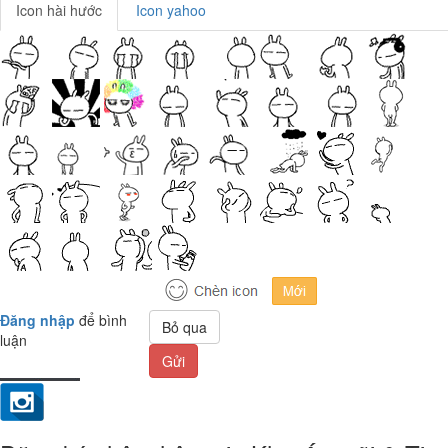
Icon hài hước
Icon yahoo
Đăng nhập
để bình
Bỏ qua
luận
Gửi