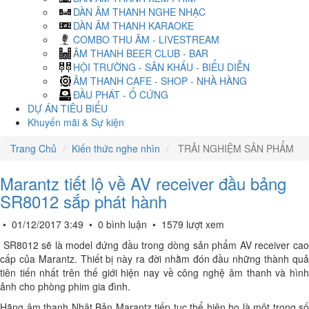
DÀN ÂM THANH NGHE NHẠC
DÀN ÂM THANH KARAOKE
COMBO THU ÂM - LIVESTREAM
ÂM THANH BEER CLUB - BAR
HỘI TRƯỜNG - SÂN KHẤU - BIỂU DIỄN
ÂM THANH CAFE - SHOP - NHÀ HÀNG
ĐẦU PHÁT - Ổ CỨNG
DỰ ÁN TIÊU BIỂU
Khuyến mãi & Sự kiện
Trang Chủ
Kiến thức nghe nhìn
TRẢI NGHIỆM SẢN PHẨM
Marantz tiết lộ về AV receiver đầu bảng
SR8012 sắp phát hành
•
01/12/2017 3:49
•
0 bình luận
•
1579 lượt xem
SR8012 sẽ là model đứng đầu trong dòng sản phẩm AV receiver cao
cấp của Marantz. Thiết bị này ra đời nhằm đón đầu những thành quả
tiên tiến nhất trên thế giới hiện nay về công nghệ âm thanh và hình
ảnh cho phòng phim gia đình.
Hãng âm thanh Nhật Bản Marantz tiếp tục thể hiện họ là một trong số