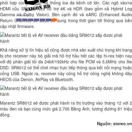
phối hợp cùng những hệ thống loa đa kênh cỡ lớn. Các ngõ vào/ra
HDMI củu SR8012 đều hỗ trợ 4K và HDR (bao gồm cả Hybrid Log
Gamma và Dolby Vision). Bên cạnh đó và eARC (Enhanced Audio
Return Channel) sẽ được bổ sung trong thời gian tới thông qua bản
cập nhật firmware.
Khả năng xử lý tín hiệu số cũng được nhà sản xuất chú trọng khi trang
bị cho receiver này bộ giải mã hỗ trợ hầu hết các tệp hi-res hiện nay
với độ phân giải tối đa 24bit/192kHz cho file PCM và 5,6MHz cho file
DSD. SR8012 có thể chơi nhạc trực tiếp thông qua kết nối mạng hoặc
cổng USB. Ngoài ra, receiver này cũng hỗ trợ công nghệ không dây
HEOS của Denon, AirPlay và Bluetooth.
Marantz SR8012 sẽ được phát hành ra thị trường vào tháng 12 với 2
màu đen và bạc cùng mức giá 2.700 Bảng Anh, tương đương 81 triệu
đồng.
Nguồn: stereo.vn