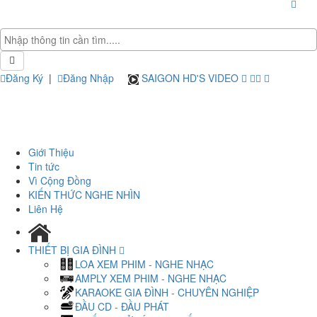
Đăng Ký
|
Đăng Nhập
SAIGON HD'S VIDEO
Giới Thiệu
Tin tức
Vì Cộng Đồng
KIẾN THỨC NGHE NHÌN
Liên Hệ
THIẾT BỊ GIA ĐÌNH
LOA XEM PHIM - NGHE NHẠC
AMPLY XEM PHIM - NGHE NHẠC
KARAOKE GIA ĐÌNH - CHUYÊN NGHIỆP
ĐẦU CD - ĐẦU PHÁT