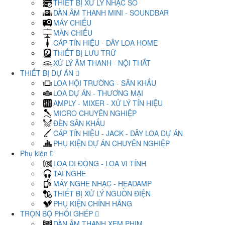
THIẾT BỊ XỬ LÝ NHẠC SỐ
DÀN ÂM THANH MINI - SOUNDBAR
MÁY CHIẾU
MÀN CHIẾU
CÁP TÍN HIỆU - DÂY LOA HOME
THIẾT BỊ LƯU TRỮ
XỬ LÝ ÂM THANH - NỘI THẤT
THIẾT BỊ DỰ ÁN
LOA HỘI TRƯỜNG - SÂN KHẤU
LOA DỰ ÁN - THƯƠNG MẠI
AMPLY - MIXER - XỬ LÝ TÍN HIỆU
MICRO CHUYÊN NGHIỆP
ĐÈN SÂN KHẤU
CÁP TÍN HIỆU - JACK - DÂY LOA DỰ ÁN
PHỤ KIỆN DỰ ÁN CHUYÊN NGHIỆP
Phụ kiện
LOA DI ĐỘNG - LOA VI TÍNH
TAI NGHE
MÁY NGHE NHẠC - HEADAMP
THIẾT BỊ XỬ LÝ NGUỒN ĐIỆN
PHỤ KIỆN CHÍNH HÃNG
TRỌN BỘ PHỐI GHÉP
DÀN ÂM THANH XEM PHIM