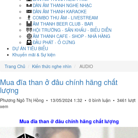
DÀN ÂM THANH NGHE NHẠC
DÀN ÂM THANH KARAOKE
COMBO THU ÂM - LIVESTREAM
ÂM THANH BEER CLUB - BAR
HỘI TRƯỜNG - SÂN KHẤU - BIỂU DIỄN
ÂM THANH CAFE - SHOP - NHÀ HÀNG
ĐẦU PHÁT - Ổ CỨNG
DỰ ÁN TIÊU BIỂU
Khuyến mãi & Sự kiện
Trang Chủ
Kiến thức nghe nhìn
AUDIO
Mua đĩa than ở đâu chính hãng chất
lượng
Phương Ngô Thị Hồng
•
13/05/2024 1:32
•
0 bình luận
•
3461 lượt
xem
Mua đĩa than ở đâu chính hãng chất lượng