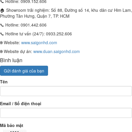
📞 Hotline: 0909.152.606
🏠 Showroom trải nghiệm: Số 88, Đường số 14, khu dân cư Him Lam,
Phường Tân Hưng, Quận 7, TP. HCM
📞 Hotline: 0901.442.606
📞 Hotline tư vấn (24/7): 0933.252.606
🌐 Website:
www.saigonhd.com
🌐 Website dự án:
www.duan.saigonhd.com
Bình luận
Gửi đánh giá của bạn
Tên
Email / Số điện thoại
Mã bảo mật