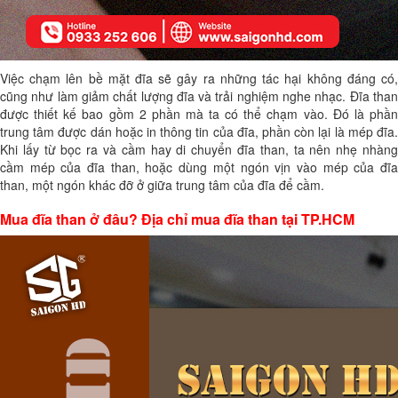
Việc chạm lên bề mặt đĩa sẽ gây ra những tác hại không đáng có,
cũng như làm giảm chất lượng đĩa và trải nghiệm nghe nhạc. Đĩa than
được thiết kế bao gồm 2 phần mà ta có thể chạm vào. Đó là phần
trung tâm được dán hoặc in thông tin của đĩa, phần còn lại là mép đĩa.
Khi lấy từ bọc ra và cầm hay di chuyển đĩa than, ta nên nhẹ nhàng
cầm mép của đĩa than, hoặc dùng một ngón vịn vào mép của đĩa
than, một ngón khác đỡ ở giữa trung tâm của đĩa để cầm.
Mua đĩa than ở đâu? Địa chỉ mua đĩa than tại TP.HCM