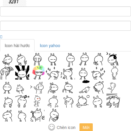
Icon hài hước
Icon yahoo