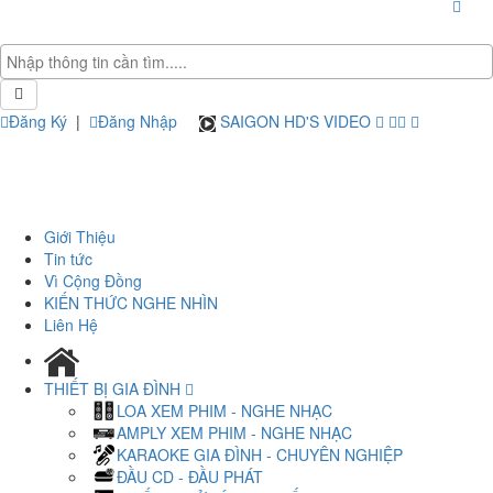
Đăng Ký
|
Đăng Nhập
SAIGON HD'S VIDEO
Giới Thiệu
Tin tức
Vì Cộng Đồng
KIẾN THỨC NGHE NHÌN
Liên Hệ
THIẾT BỊ GIA ĐÌNH
LOA XEM PHIM - NGHE NHẠC
AMPLY XEM PHIM - NGHE NHẠC
KARAOKE GIA ĐÌNH - CHUYÊN NGHIỆP
ĐẦU CD - ĐẦU PHÁT