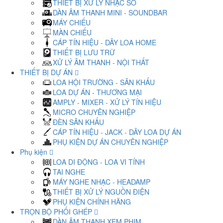
THIẾT BỊ XỬ LÝ NHẠC SỐ
DÀN ÂM THANH MINI - SOUNDBAR
MÁY CHIẾU
MÀN CHIẾU
CÁP TÍN HIỆU - DÂY LOA HOME
THIẾT BỊ LƯU TRỮ
XỬ LÝ ÂM THANH - NỘI THẤT
THIẾT BỊ DỰ ÁN
LOA HỘI TRƯỜNG - SÂN KHẤU
LOA DỰ ÁN - THƯƠNG MẠI
AMPLY - MIXER - XỬ LÝ TÍN HIỆU
MICRO CHUYÊN NGHIỆP
ĐÈN SÂN KHẤU
CÁP TÍN HIỆU - JACK - DÂY LOA DỰ ÁN
PHỤ KIỆN DỰ ÁN CHUYÊN NGHIỆP
Phụ kiện
LOA DI ĐỘNG - LOA VI TÍNH
TAI NGHE
MÁY NGHE NHẠC - HEADAMP
THIẾT BỊ XỬ LÝ NGUỒN ĐIỆN
PHỤ KIỆN CHÍNH HÃNG
TRỌN BỘ PHỐI GHÉP
DÀN ÂM THANH XEM PHIM