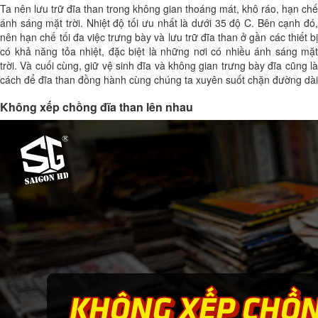
Ta nên lưu trữ đĩa than trong không gian thoáng mát, khô ráo, hạn chế
ánh sáng mặt trời. Nhiệt độ tối ưu nhất là dưới 35 độ C. Bên cạnh đó,
nên hạn chế tối đa việc trưng bày và lưu trữ đĩa than ở gần các thiết bị
có khả năng tỏa nhiệt, đặc biệt là những nơi có nhiều ánh sáng mặt
trời. Và cuối cùng, giữ vệ sinh đĩa và không gian trưng bày đĩa cũng là
cách để đĩa than đồng hành cùng chúng ta xuyên suốt chặn đường dài
Không xếp chồng đĩa than lên nhau