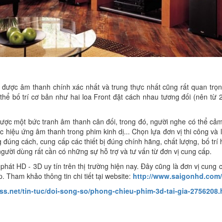
 được âm thanh chính xác nhất và trung thực nhất cũng rất quan trọng
hể bố trí cơ bản như hai loa Front đặt cách nhau tương đối (nên từ 2-
được một bức tranh âm thanh cân đối, trong đó, người nghe có thể cả
 hiệu ứng âm thanh trong phim kinh dị... Chọn lựa đơn vị thi công và 
 đúng cách, cung cấp các thiết bị đúng chính hãng, chất lượng, bố trí
người dùng rất cần có những sự hỗ trợ và tư vấn từ đơn vị cung cấp.
 phát HD - 3D uy tín trên thị trường hiện nay. Đây cũng là đơn vị cung
p. Tham khảo thông tin chi tiết tại website:
http://www.saigonhd.com/
ss.net/tin-tuc/doi-song-so/phong-chieu-phim-3d-tai-gia-2756208.