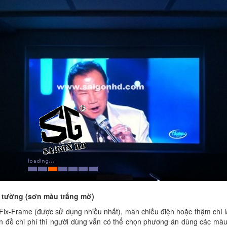
t tường (sơn màu trắng mờ)
ix-Frame (được sử dụng nhiều nhất), màn chiếu điện hoặc thậm chí là x
ấn đề chi phí thì người dùng vẫn có thể chọn phương án dùng các màu