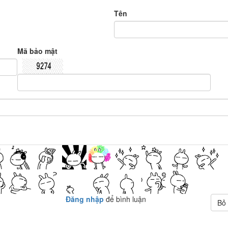
Tên
Mã bảo mật
Đăng nhập
để bình luận
Bỏ