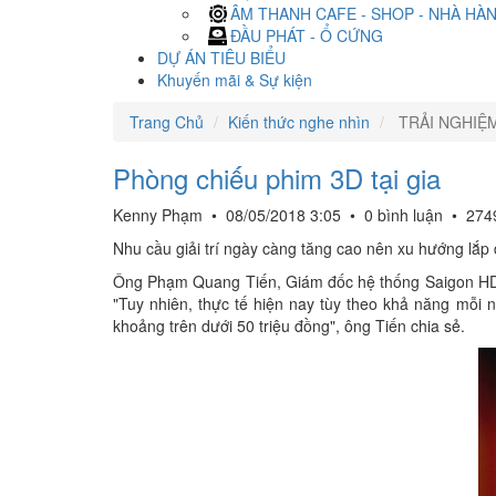
ÂM THANH CAFE - SHOP - NHÀ HÀ
ĐẦU PHÁT - Ổ CỨNG
DỰ ÁN TIÊU BIỂU
Khuyến mãi & Sự kiện
Trang Chủ
Kiến thức nghe nhìn
TRẢI NGHIỆ
Phòng chiếu phim 3D tại gia
Kenny Phạm
•
08/05/2018 3:05
•
0 bình luận
•
274
Nhu cầu giải trí ngày càng tăng cao nên xu hướng lắp
Ông Phạm Quang Tiến, Giám đốc hệ thống Saigon HD ch
"Tuy nhiên, thực tế hiện nay tùy theo khả năng mỗi 
khoảng trên dưới 50 triệu đồng", ông Tiến chia sẻ.