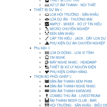
THIẾT BỊ LƯU TRỮ
XỬ LÝ ÂM THANH - NỘI THẤT
THIẾT BỊ DỰ ÁN
LOA HỘI TRƯỜNG - SÂN KHẤU
LOA DỰ ÁN - THƯƠNG MẠI
AMPLY - MIXER - XỬ LÝ TÍN HIỆU
MICRO CHUYÊN NGHIỆP
ĐÈN SÂN KHẤU
CÁP TÍN HIỆU - JACK - DÂY LOA DỰ
PHỤ KIỆN DỰ ÁN CHUYÊN NGHIỆP
Phụ kiện
LOA DI ĐỘNG - LOA VI TÍNH
TAI NGHE
MÁY NGHE NHẠC - HEADAMP
THIẾT BỊ XỬ LÝ NGUỒN ĐIỆN
PHỤ KIỆN CHÍNH HÃNG
TRỌN BỘ PHỐI GHÉP
DÀN ÂM THANH XEM PHIM
DÀN ÂM THANH NGHE NHẠC
DÀN ÂM THANH KARAOKE
COMBO THU ÂM - LIVESTREAM
ÂM THANH BEER CLUB - BAR
HỘI TRƯỜNG - SÂN KHẤU - BIỂU D