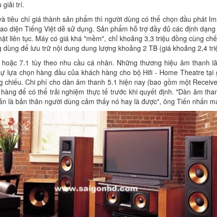
iải trí.
 và tiêu chí giá thành sản phẩm thì người dùng có thể chọn đầu phát 
giao diện Tiếng Việt dễ sử dụng. Sản phẩm hỗ trợ đầy đủ các định dạng 
hật liên tục. Máy có giá khá "mềm", chỉ khoảng 3,3 triệu đồng cùng c
 dùng để lưu trữ nội dung dung lượng khoảng 2 TB (giá khoảng 2,4 tri
hoặc 7.1 tùy theo nhu cầu cá nhân. Những thương hiệu âm thanh lâu
ự lựa chọn hàng đầu của khách hàng cho bộ Hifi - Home Theatre tại g
chiếu. Chi phí cho dàn âm thanh 5.1 hiện nay (bao gồm một Receiver, h
hàng để có thể trải nghiệm thực tế trước khi quyết định. "Dàn âm t
 vẫn là bản thân người dùng cảm thấy nó hay là được", ông Tiến nhấn m