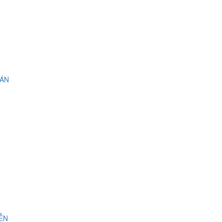
 ÁN
IỄN