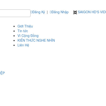
Đăng Ký
|
Đăng Nhập
SAIGON HD'S VI
Giới Thiệu
Tin tức
Vì Cộng Đồng
KIẾN THỨC NGHE NHÌN
Liên Hệ
IỆP