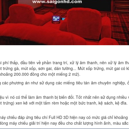
phí thấp, đầu tiên về phần trang trí, xử lý âm thanh, nên xử lý âm t
trứng gà, mút xốp, sơn gai, dán tường... Mút xốp trứng, mút gai có kh
á khoảng 200.000 đồng cho một miếng 2 m2).
 các phương án như sử dụng các miếng tiêu tán âm chuyên nghiệp, ốp 
ệu vì nó có thể làm âm thanh bị biến đổi. Tốt nhất nên sử dụng nhiều v
t trứng) xen kẽ với một tấm rèm hoặc một bức tranh, kệ sách, kệ đĩa.
c máy chiếu đáp ứng tiêu chí Full HD 3D hiện nay có mức giá chỉ khoản
òng máy chiếu giải trí hiện nay đều cho chất lượng hình ảnh, màu sắc 