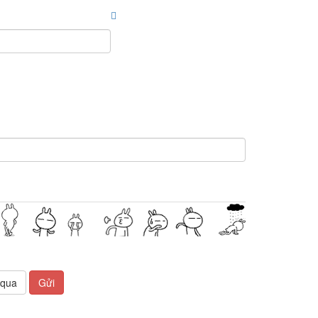
 qua
Gửi