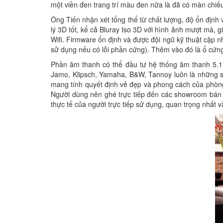
một viền đen trang trí màu đen nữa là đã có màn chiếu g
Ông Tiến nhận xét tổng thể từ chất lượng, độ ổn định
lý 3D tốt, kể cả Bluray Iso 3D với hình ảnh mượt mà, 
Wifi. Firmware ổn định và được đội ngũ kỹ thuật cập n
sử dụng nếu có lỗi phần cứng). Thêm vào đó là ổ cứng
Phần âm thanh có thể đầu tư hệ thống âm thanh 5.1 
Jamo, Klipsch, Yamaha, B&W, Tannoy luôn là những s
mang tính quyết định vẻ đẹp và phong cách của phòng 
Người dùng nên ghé trực tiếp đến các showroom bán 
thực tế của người trực tiếp sử dụng, quan trọng nhất