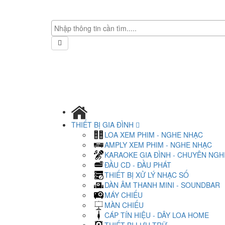
THIẾT BỊ GIA ĐÌNH
LOA XEM PHIM - NGHE NHẠC
AMPLY XEM PHIM - NGHE NHẠC
KARAOKE GIA ĐÌNH - CHUYÊN NGH
ĐẦU CD - ĐẦU PHÁT
THIẾT BỊ XỬ LÝ NHẠC SỐ
DÀN ÂM THANH MINI - SOUNDBAR
MÁY CHIẾU
MÀN CHIẾU
CÁP TÍN HIỆU - DÂY LOA HOME