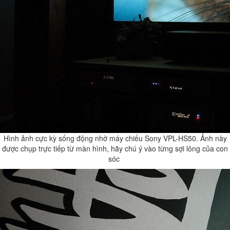
Hình ảnh cực kỳ sống động nhờ máy chiếu Sony VPL-HS50. Ảnh này
được chụp trực tiếp từ màn hình, hãy chú ý vào từng sợi lông của con
sóc