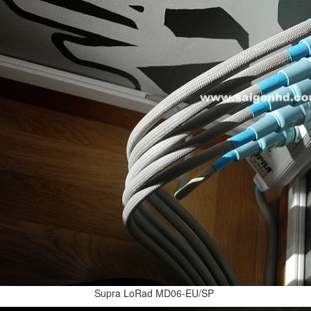
Supra LoRad MD06-EU/SP