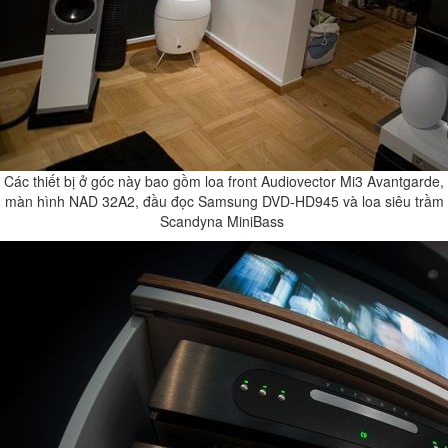
Các thiết bị ở góc này bao gồm loa front Audiovector Mi3 Avantgarde,
màn hình NAD 32A2, đầu đọc Samsung DVD-HD945 và loa siêu trầm
Scandyna MiniBass