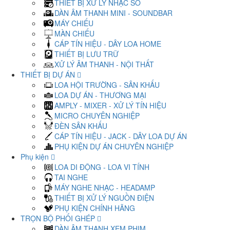
THIẾT BỊ XỬ LÝ NHẠC SỐ
DÀN ÂM THANH MINI - SOUNDBAR
MÁY CHIẾU
MÀN CHIẾU
CÁP TÍN HIỆU - DÂY LOA HOME
THIẾT BỊ LƯU TRỮ
XỬ LÝ ÂM THANH - NỘI THẤT
THIẾT BỊ DỰ ÁN
LOA HỘI TRƯỜNG - SÂN KHẤU
LOA DỰ ÁN - THƯƠNG MẠI
AMPLY - MIXER - XỬ LÝ TÍN HIỆU
MICRO CHUYÊN NGHIỆP
ĐÈN SÂN KHẤU
CÁP TÍN HIỆU - JACK - DÂY LOA DỰ ÁN
PHỤ KIỆN DỰ ÁN CHUYÊN NGHIỆP
Phụ kiện
LOA DI ĐỘNG - LOA VI TÍNH
TAI NGHE
MÁY NGHE NHẠC - HEADAMP
THIẾT BỊ XỬ LÝ NGUỒN ĐIỆN
PHỤ KIỆN CHÍNH HÃNG
TRỌN BỘ PHỐI GHÉP
DÀN ÂM THANH XEM PHIM