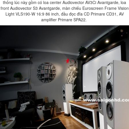
thống lúc này gồm có loa center Audiovector AV3Ci Avantgarde, loa
front Audiovector S3 Avantgarde, màn chiếu Euroscreen Frame Vision
Light VLS190-W 16:9 86 inch, đầu đọc đĩa CD Primare CD31, AV
amplifier Primare SPA22.