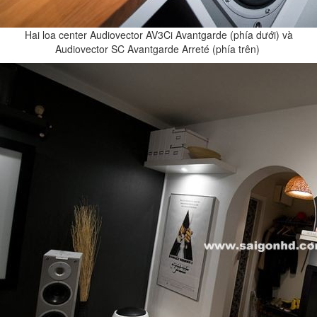
Hai loa center Audiovector AV3Ci Avantgarde (phía dưới) và
Audiovector SC Avantgarde Arreté (phía trên)