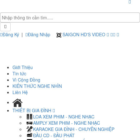
Đăng Ký
|
Đăng Nhập
SAIGON HD'S VIDEO
Giới Thiệu
Tin tức
Vì Cộng Đồng
KIẾN THỨC NGHE NHÌN
Liên Hệ
THIẾT BỊ GIA ĐÌNH
LOA XEM PHIM - NGHE NHẠC
AMPLY XEM PHIM - NGHE NHẠC
KARAOKE GIA ĐÌNH - CHUYÊN NGHIỆP
ĐẦU CD - ĐẦU PHÁT