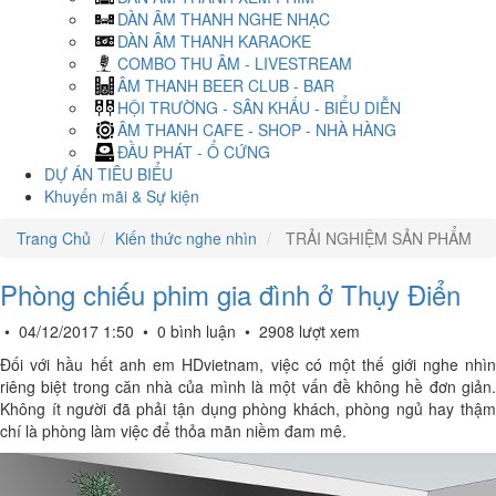
DÀN ÂM THANH NGHE NHẠC
DÀN ÂM THANH KARAOKE
COMBO THU ÂM - LIVESTREAM
ÂM THANH BEER CLUB - BAR
HỘI TRƯỜNG - SÂN KHẤU - BIỂU DIỄN
ÂM THANH CAFE - SHOP - NHÀ HÀNG
ĐẦU PHÁT - Ổ CỨNG
DỰ ÁN TIÊU BIỂU
Khuyến mãi & Sự kiện
Trang Chủ
Kiến thức nghe nhìn
TRẢI NGHIỆM SẢN PHẨM
Phòng chiếu phim gia đình ở Thụy Điển
•
04/12/2017 1:50
•
0 bình luận
•
2908 lượt xem
Đối với hầu hết anh em HDvietnam, việc có một thế giới nghe nhìn
riêng biệt trong căn nhà của mình là một vấn đề không hề đơn giản.
Không ít người đã phải tận dụng phòng khách, phòng ngủ hay thậm
chí là phòng làm việc để thỏa mãn niềm đam mê.