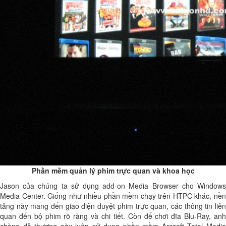
Phần mềm quản lý phim trực quan và khoa học
Jason của chúng ta sử dụng add-on Media Browser cho Windows
Media Center. Giống như nhiều phần mềm chạy trên HTPC khác, nền
tảng này mang đến giao diện duyệt phim trực quan, các thông tin liên
quan đến bộ phim rõ ràng và chi tiết. Còn để chơi đĩa Blu-Ray, anh