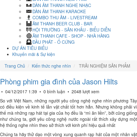
DÀN ÂM THANH NGHE NHẠC
DÀN ÂM THANH KARAOKE
COMBO THU ÂM - LIVESTREAM
ÂM THANH BEER CLUB - BAR
HỘI TRƯỜNG - SÂN KHẤU - BIỂU DIỄN
ÂM THANH CAFE - SHOP - NHÀ HÀNG
ĐẦU PHÁT - Ổ CỨNG
DỰ ÁN TIÊU BIỂU
Khuyến mãi & Sự kiện
Trang Chủ
Kiến thức nghe nhìn
TRẢI NGHIỆM SẢN PHẨM
Phòng phim gia đình của Jason Hilts
•
04/12/2017 1:39
•
0 bình luận
•
2048 lượt xem
So với Việt Nam, những người yêu công nghệ nghe nhìn phương Tây
có điều kiện về kinh tế lẫn vật chất tốt hơn hẳn. Nhưng không phải vì
thế mà những rạp hát tại gia của họ đều là “mì ăn liền”, bởi cũng giống
như chúng ta, giới yêu công nghệ nước ngoài rất thích xây dựng một
hệ thống nghe nhìn theo sở thích với kinh phí hiệu quả nhất
Chúng ta hãy thử dạo một vòng xung quanh rạp hát của một nhân vật