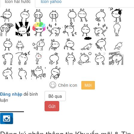
Icon hài hước
Icon yahoo
Đăng nhập
để bình
Bỏ qua
luận
Gửi
Đăng ký nhận thông tin Khuyến mãi & Tin