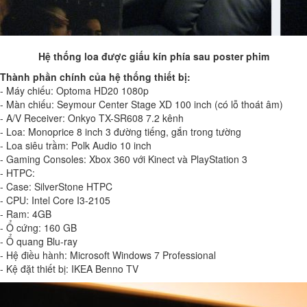
Hệ thống loa được giấu kín phía sau poster phim
Thành phần chính của hệ thống thiết bị:
- Máy chiếu: Optoma HD20 1080p
- Màn chiếu: Seymour Center Stage XD 100 inch (có lỗ thoát âm)
- A/V Receiver: Onkyo TX-SR608 7.2 kênh
- Loa: Monoprice 8 inch 3 đường tiếng, gắn trong tường
- Loa siêu trầm: Polk Audio 10 inch
- Gaming Consoles: Xbox 360 với Kinect và PlayStation 3
- HTPC:
- Case: SilverStone HTPC
- CPU: Intel Core I3-2105
- Ram: 4GB
- Ổ cứng: 160 GB
- Ổ quang Blu-ray
- Hệ điều hành: Microsoft Windows 7 Professional
- Kệ đặt thiết bị: IKEA Benno TV