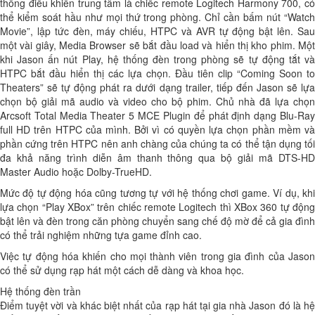
thống điều khiển trung tâm là chiếc remote Logitech Harmony 700, có
thể kiểm soát hầu như mọi thứ trong phòng. Chỉ cần bấm nút “Watch
Movie”, lập tức đèn, máy chiếu, HTPC và AVR tự động bật lên. Sau
một vài giây, Media Browser sẽ bắt đầu load và hiển thị kho phim. Một
khi Jason ấn nút Play, hệ thống đèn trong phòng sẽ tự động tắt và
HTPC bắt đầu hiển thị các lựa chọn. Đầu tiên clip “Coming Soon to
Theaters” sẽ tự động phát ra dưới dạng trailer, tiếp đến Jason sẽ lựa
chọn bộ giải mã audio và video cho bộ phim. Chủ nhà đã lựa chọn
Arcsoft Total Media Theater 5 MCE Plugin để phát định dạng Blu-Ray
full HD trên HTPC của mình. Bởi vì có quyền lựa chọn phần mềm và
phần cứng trên HTPC nên anh chàng của chúng ta có thể tận dụng tối
đa khả năng trình diễn âm thanh thông qua bộ giải mã DTS-HD
Master Audio hoặc Dolby-TrueHD.
Mức độ tự động hóa cũng tương tự với hệ thống chơi game. Ví dụ, khi
lựa chọn “Play XBox” trên chiếc remote Logitech thì XBox 360 tự động
bật lên và đèn trong căn phòng chuyển sang chế độ mờ để cả gia đình
có thể trải nghiệm những tựa game đỉnh cao.
Việc tự động hóa khiến cho mọi thành viên trong gia đình của Jason
có thể sử dụng rạp hát một cách dễ dàng và khoa học.
Hệ thống đèn trần
Điểm tuyệt vời và khác biệt nhất của rạp hát tại gia nhà Jason đó là hệ