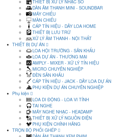
THIẾT BỊ XỬ LÝ NHẠC SỐ
DÀN ÂM THANH MINI - SOUNDBAR
MÁY CHIẾU
MÀN CHIẾU
CÁP TÍN HIỆU - DÂY LOA HOME
THIẾT BỊ LƯU TRỮ
XỬ LÝ ÂM THANH - NỘI THẤT
THIẾT BỊ DỰ ÁN
LOA HỘI TRƯỜNG - SÂN KHẤU
LOA DỰ ÁN - THƯƠNG MẠI
AMPLY - MIXER - XỬ LÝ TÍN HIỆU
MICRO CHUYÊN NGHIỆP
ĐÈN SÂN KHẤU
CÁP TÍN HIỆU - JACK - DÂY LOA DỰ ÁN
PHỤ KIỆN DỰ ÁN CHUYÊN NGHIỆP
Phụ kiện
LOA DI ĐỘNG - LOA VI TÍNH
TAI NGHE
MÁY NGHE NHẠC - HEADAMP
THIẾT BỊ XỬ LÝ NGUỒN ĐIỆN
PHỤ KIỆN CHÍNH HÃNG
TRỌN BỘ PHỐI GHÉP
DÀN ÂM THANH XEM PHIM