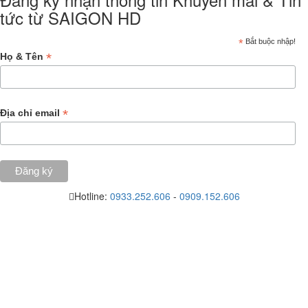
tức từ SAIGON HD
*
Bắt buộc nhập!
*
Họ & Tên
*
Địa chỉ email
Hotline:
0933.252.606
-
0909.152.606