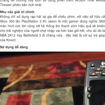
chàng dễ thương này luôn sử dụng phần mềm Arcsoft Total Media
Theater phiên bản mới nhất.
Nhu cầu giải trí chính
Không chỉ sử dụng rạp hát tại gia để chiếu phim, với việc sở hữu cả
Xbox 360 lẫn PlayStation 3 thì Jason là một gamer đúng nghĩa. Một
màn hình cực lớn cộng với hệ thống âm thanh vòm hiệu quả sẽ khiến
cho trải nghiệm của người chơi nhập vai hơn bao giờ hết, cho dù đó là
NBA 2K12 hay Battlefield 3 đi chăng nữa - đặc biệt là với sự trợ giúp
của Kinect.
Sử dụng dễ dàng