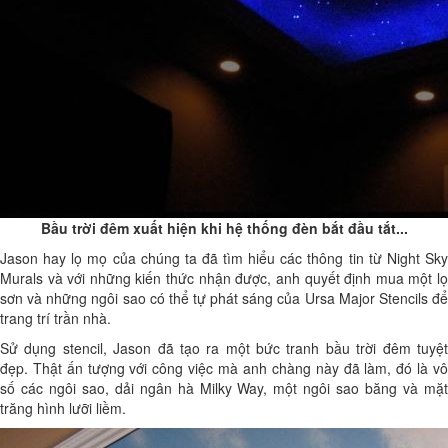
Bầu trời đêm xuất hiện khi hệ thống đèn bắt đầu tắt...
Jason hay lọ mọ của chúng ta đã tìm hiểu các thông tin từ Night Sky
Murals và với những kiến thức nhận được, anh quyết định mua một lọ
sơn và những ngôi sao có thể tự phát sáng của Ursa Major Stencils để
trang trí trần nhà.
Sử dụng stencil, Jason đã tạo ra một bức tranh bầu trời đêm tuyệt
đẹp. Thật ấn tượng với công việc mà anh chàng này đã làm, đó là vô
số các ngôi sao, dải ngân hà Milky Way, một ngôi sao băng và mặt
trăng hình lưỡi liềm.