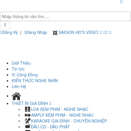
Đăng Ký
|
Đăng Nhập
SAIGON HD'S VIDEO
Giới Thiệu
Tin tức
Vì Cộng Đồng
KIẾN THỨC NGHE NHÌN
Liên Hệ
THIẾT BỊ GIA ĐÌNH
LOA XEM PHIM - NGHE NHẠC
AMPLY XEM PHIM - NGHE NHẠC
KARAOKE GIA ĐÌNH - CHUYÊN NGHIỆP
ĐẦU CD - ĐẦU PHÁT