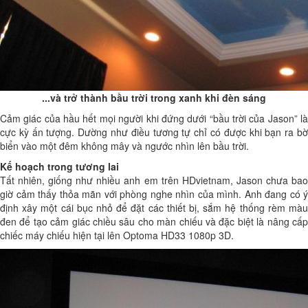
...và trở thành bầu trời trong xanh khi đèn sáng
Cảm giác của hầu hết mọi người khi đứng dưới “bầu trời của Jason” là
cực kỳ ấn tượng. Dường như điều tương tự chỉ có được khi bạn ra bờ
biển vào một đêm không mây và ngước nhìn lên bầu trời.
Kế hoạch trong tương lai
Tất nhiên, giống như nhiều anh em trên HDvietnam, Jason chưa bao
giờ cảm thấy thỏa mãn với phòng nghe nhìn của mình. Anh đang có ý
định xây một cái bục nhỏ để đặt các thiết bị, sắm hệ thống rèm màu
đen để tạo cảm giác chiều sâu cho màn chiếu và đặc biệt là nâng cấp
chiếc máy chiếu hiện tại lên Optoma HD33 1080p 3D.