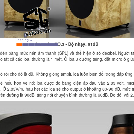
Lansche NO.3 - Độ nhạy: 91dB
 đến bằng mức nén âm thanh (SPL) và thể hiện ở số decibel. Người t
tất cả các loa, thường là 1 mét. Ở loa 3 đường tiếng, đặt micro ở giữa
 rồi cho đó là đủ. Không giống ampli, loa luôn biến đổi trong đáp ứng t
ẽ hiểu hơn về nó: loa được đo bằng điện áp đầu vào 2,83 volt, mic
. Ở 2,83V/m, hầu hết các loa sẽ cho output ở khoảng 80-90 dB, mức t
trên đường là 90dB, tiếng nói chuyện bình thường là 60dB. Do đó, với 2