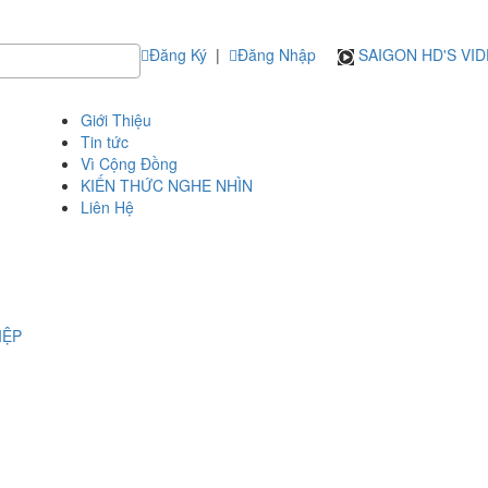
Đăng Ký
|
Đăng Nhập
SAIGON HD'S VI
Giới Thiệu
Tin tức
Vì Cộng Đồng
KIẾN THỨC NGHE NHÌN
Liên Hệ
IỆP