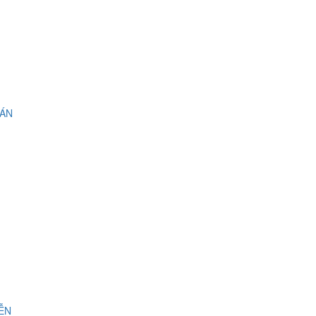
 ÁN
IỄN