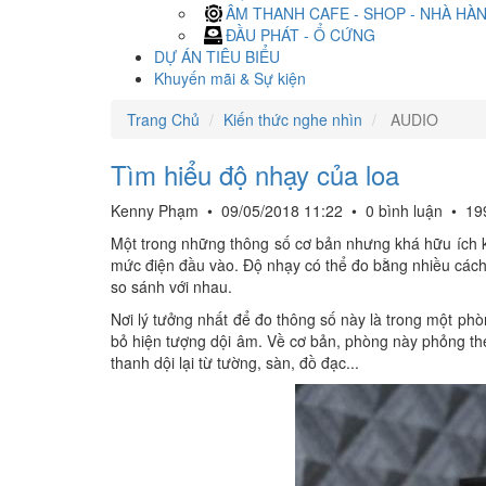
ÂM THANH CAFE - SHOP - NHÀ HÀ
ĐẦU PHÁT - Ổ CỨNG
DỰ ÁN TIÊU BIỂU
Khuyến mãi & Sự kiện
Trang Chủ
Kiến thức nghe nhìn
AUDIO
Tìm hiểu độ nhạy của loa
Kenny Phạm
•
09/05/2018 11:22
•
0 bình luận
•
19
Một trong những thông số cơ bản nhưng khá hữu ích khi
mức điện đầu vào. Độ nhạy có thể đo bằng nhiều cách
so sánh với nhau.
Nơi lý tưởng nhất để đo thông số này là trong một phò
bỏ hiện tượng dội âm. Về cơ bản, phòng này phỏng the
thanh dội lại từ tường, sàn, đồ đạc...