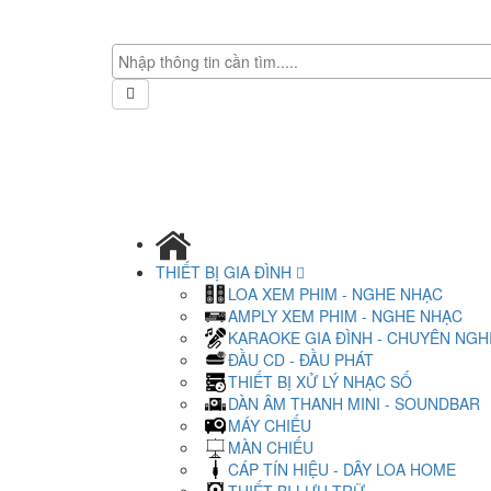
THIẾT BỊ GIA ĐÌNH
LOA XEM PHIM - NGHE NHẠC
AMPLY XEM PHIM - NGHE NHẠC
KARAOKE GIA ĐÌNH - CHUYÊN NGH
ĐẦU CD - ĐẦU PHÁT
THIẾT BỊ XỬ LÝ NHẠC SỐ
DÀN ÂM THANH MINI - SOUNDBAR
MÁY CHIẾU
MÀN CHIẾU
CÁP TÍN HIỆU - DÂY LOA HOME