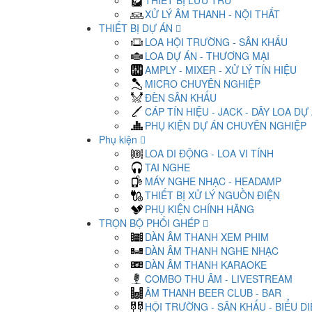
THIẾT BỊ LƯU TRỮ
XỬ LÝ ÂM THANH - NỘI THẤT
THIẾT BỊ DỰ ÁN
LOA HỘI TRƯỜNG - SÂN KHẤU
LOA DỰ ÁN - THƯƠNG MẠI
AMPLY - MIXER - XỬ LÝ TÍN HIỆU
MICRO CHUYÊN NGHIỆP
ĐÈN SÂN KHẤU
CÁP TÍN HIỆU - JACK - DÂY LOA DỰ
PHỤ KIỆN DỰ ÁN CHUYÊN NGHIỆP
Phụ kiện
LOA DI ĐỘNG - LOA VI TÍNH
TAI NGHE
MÁY NGHE NHẠC - HEADAMP
THIẾT BỊ XỬ LÝ NGUỒN ĐIỆN
PHỤ KIỆN CHÍNH HÃNG
TRỌN BỘ PHỐI GHÉP
DÀN ÂM THANH XEM PHIM
DÀN ÂM THANH NGHE NHẠC
DÀN ÂM THANH KARAOKE
COMBO THU ÂM - LIVESTREAM
ÂM THANH BEER CLUB - BAR
HỘI TRƯỜNG - SÂN KHẤU - BIỂU D