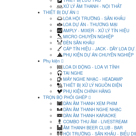
THIẾT BỊ LƯU TRỮ
XỬ LÝ ÂM THANH - NỘI THẤT
THIẾT BỊ DỰ ÁN
LOA HỘI TRƯỜNG - SÂN KHẤU
LOA DỰ ÁN - THƯƠNG MẠI
AMPLY - MIXER - XỬ LÝ TÍN HIỆU
MICRO CHUYÊN NGHIỆP
ĐÈN SÂN KHẤU
CÁP TÍN HIỆU - JACK - DÂY LOA DỰ
PHỤ KIỆN DỰ ÁN CHUYÊN NGHIỆP
Phụ kiện
LOA DI ĐỘNG - LOA VI TÍNH
TAI NGHE
MÁY NGHE NHẠC - HEADAMP
THIẾT BỊ XỬ LÝ NGUỒN ĐIỆN
PHỤ KIỆN CHÍNH HÃNG
TRỌN BỘ PHỐI GHÉP
DÀN ÂM THANH XEM PHIM
DÀN ÂM THANH NGHE NHẠC
DÀN ÂM THANH KARAOKE
COMBO THU ÂM - LIVESTREAM
ÂM THANH BEER CLUB - BAR
HỘI TRƯỜNG - SÂN KHẤU - BIỂU D