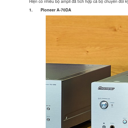
Hiện có nhiều bộ ampli đã tích hợp cả bộ chuyển đổi 
1.
Pioneer A-70DA