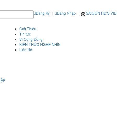
Đăng Ký
|
Đăng Nhập
SAIGON HD'S VI
Giới Thiệu
Tin tức
Vì Cộng Đồng
KIẾN THỨC NGHE NHÌN
Liên Hệ
IỆP