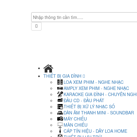
THIẾT BỊ GIA ĐÌNH
LOA XEM PHIM - NGHE NHẠC
AMPLY XEM PHIM - NGHE NHẠC
KARAOKE GIA ĐÌNH - CHUYÊN NGH
ĐẦU CD - ĐẦU PHÁT
THIẾT BỊ XỬ LÝ NHẠC SỐ
DÀN ÂM THANH MINI - SOUNDBAR
MÁY CHIẾU
MÀN CHIẾU
CÁP TÍN HIỆU - DÂY LOA HOME