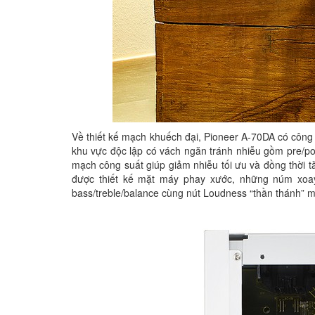
Về thiết kế mạch khuếch đại, Pioneer A-70DA có công 
khu vực độc lập có vách ngăn tránh nhiễu gồm pre/pow
mạch công suất giúp giảm nhiễu tối ưu và đồng thời tă
được thiết kế mặt máy phay xước, những núm xoay
bass/treble/balance cùng nút Loudness “thần thánh” m