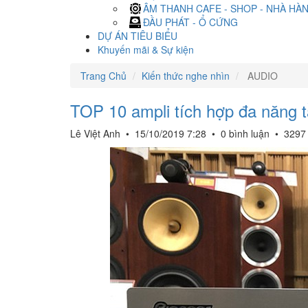
ÂM THANH CAFE - SHOP - NHÀ HÀ
ĐẦU PHÁT - Ổ CỨNG
DỰ ÁN TIÊU BIỂU
Khuyến mãi & Sự kiện
Trang Chủ
Kiến thức nghe nhìn
AUDIO
TOP 10 ampli tích hợp đa năng 
Lê Việt Anh
•
15/10/2019 7:28
•
0 bình luận
•
3297 