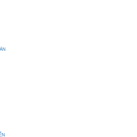
 ÁN
IỄN