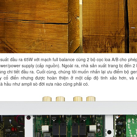
suất đầu ra 65W với mạch full balance cùng 2 bộ cọc loa A/B cho phé
er/power supply (cấp nguồn). Ngoài ra, nhà sản xuất trang bị đến 2 
ng chi tiết đầu ra. Cuối cùng, chúng tôi muốn nhấn lại ưu điểm bộ gen
 cổ điển nhưng được hoàn thiện ở một cấp độ tinh xảo hơn, và
à hầu như ampli sò đời xưa nào cũng phải có.